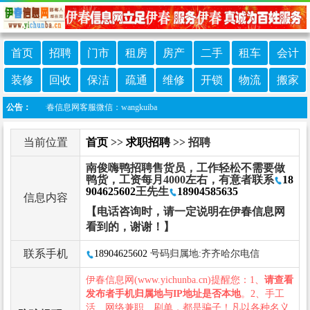
首页
招聘
门市
租房
房产
二手
租车
会计
装修
回收
保洁
疏通
维修
开锁
物流
搬家
加伊春信息网客服微信：wangkuiba
公告：
当前位置
首页
>>
求职招聘
>> 招聘
南俊嗨鸭招聘售货员，工作轻松不需要做
鸭货，工资每月4000左右，有意者联系
18
904625602
王先生
18904585635
信息内容
【电话咨询时，请一定说明在伊春信息网
看到的，谢谢！】
联系手机
18904625602
号码归属地:齐齐哈尔电信
伊春信息网(www.yichunba.cn)提醒您：1、
请查看
发布者手机归属地与IP地址是否本地
。2、手工
活、网络兼职、刷单，都是骗子！凡以各种名义