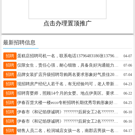
点击办理置顶推广
最新招聘信息
招聘
蛋糕店招聘司机一名，联系电话13796483186张13796483186
04-07
招聘
仅限女生，责任心强，耐心细致，具备良好沟通能力，能为学生答疑解惑。在校大学生，有家教或助教经验者优先。日薪80元，每月结算，提供免费午餐。工作时间：周一至周五工作地点：[伊春市实验小学附近]苏老师15214587899
07-06
招聘
品牌女装扩店升级招聘导购两名要求形象好气质佳20-40岁有销售工作经验优先工作时间上下午倒班制底薪＋提成＋满勤十工龄3000-5000李19604580990
07-04
招聘
现招聘房产经纪人若干名，有无经验均可，老人带新人，电话咨询13199261076微信同号王13199261076
04-23
招聘
招聘育婴师，照顾14个月的女婴。地点伊美区。要求干净整洁有爱心。工资待遇面议。刘老师15604581868
06-22
招聘
伊春百货大楼一楼ecco专柜招聘长期优秀导购形象好，气质佳，热爱零售行业，有责任心有两年以上大女装以及户外品牌销售经验者优先底薪+提成+生日福利+法定假日三薪+五险一金杨女士13845839191
04-25
招聘
伊春市《和记馅饼诚聘》????‍????后厨女工2名????‍????前厅打菜员:1名????????‍????收银员1名????????‍????切墩1名????????保洁员2名????????‍????粥师傅1名（男女不限）钟点工1名郭经理13089598966（微信同步）王经理13039661889（微信同步）郭经理13089598966
06-10
招聘
伊春市《和记馅饼诚聘》????‍????后厨女工2名????‍????前厅打菜员1名????????‍????收银员1名????????保洁员2名????????‍????切墩1名????‍????刷碗工1名????????‍????粥师傅1名（男女不限）⏰钟点工2名郭经理13089598966（微信同步）王经理13039661889（微信同步）王13039661889
06-16
招聘
销售人员二名，松润城店女孩一名，南郡店男孩一名，会骑电动车，能送酒 ，年龄40岁以下，底薪+提成+业绩奖金+每月4天带薪休假+年假，工作满一年交养老统筹。 电话：18645885566. 15561911919小酒窝18645885566
04-17