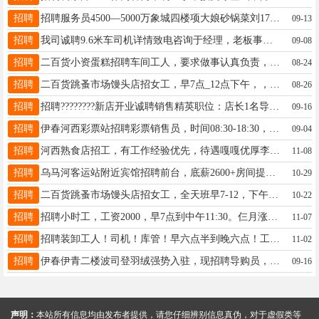
招聘
招聘服务员4500—5000万象城四楼项大娘砂锅菜刘17678588613
09-13
招聘
我司诚聘9.6米车司机详情致电咨询于经理，老板事少于经理13124582345
09-08
招聘
二百货小资蛋糕招聘车间工人，要求做事认真负责，有无经验均可，包教学，一经录用，待遇优厚。有意者请拨打电话13614587198详询。周经理13614587198
08-24
招聘
二百货跳蚤市场馒头店招女工，早7点_12点下午，，2点_5点，工资面议，电话13945889878贾女士13945889878
08-26
招聘
招聘????????新店开业诚聘销售精英职位：店长1名导购4名店铺：伊春大商二楼艾诺丝雅诗女装专卖店年龄:24-45岁月薪：5000～10000➕要求：有较强的执行力，有责任心上进心，良好的沟通能力，想要挑战高工资，有经验者优先[玫瑰]咨询电话☎：13704584199微信同步周女士13704584199
09-16
招聘
伊春河西彩票站招聘彩票销售员，时间08:30-18:30，月休两天，工资3000-3500。年龄40岁以下，工资面议，有经验者优先，也可培训。。15145826155
09-04
招聘
河西熟食店招工，有工作经验优先，待遇嘎嘎优厚李先生13384589393
11-08
招聘
乌马河客运站附近宾馆招聘前台，底薪2600+房间提成。丁女士15776005555
10-29
招聘
二百货跳蚤市场馒头店招女工，全天班早7-12，下午2-5，工资2700+300满勤奖，年龄40-55，另外招半天班，电话13945889878贾女士13945889878
10-22
招聘
招聘小时工，工资2000，早7点到中午11:30。仨月涨50，每月带薪休息一天。戚先生13846638167
11-07
招聘
招聘装卸工人！司机！库管！早六点半到晚六点！工资4500-5500张18645850585
11-02
招聘
伊春伊青二楼波司登羽绒强势入驻，现招聘导购员，要求年龄45岁以下，有服务经验者优先，有意者可联系18645869996或18645868586李先生18645868586
09-16
声明：
本站所有信息均由发布者提供，请您仔细辨别信息真伪，对于虚假类等