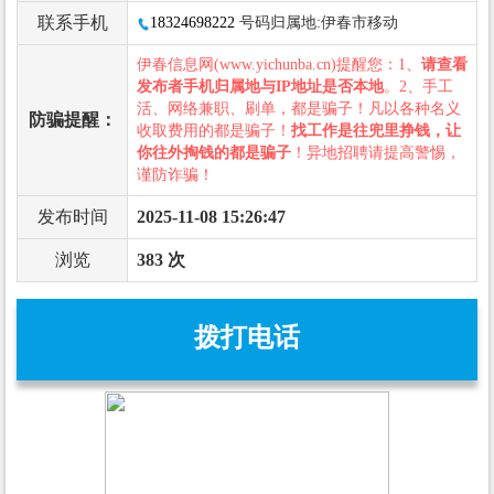
联系手机
18324698222
号码归属地:伊春市移动
伊春信息网(www.yichunba.cn)提醒您：1、
请查看
发布者手机归属地与IP地址是否本地
。2、手工
活、网络兼职、刷单，都是骗子！凡以各种名义
防骗提醒：
收取费用的都是骗子！
找工作是往兜里挣钱，让
你往外掏钱的都是骗子
！异地招聘请提高警惕，
谨防诈骗！
发布时间
2025-11-08 15:26:47
浏览
383 次
拨打电话