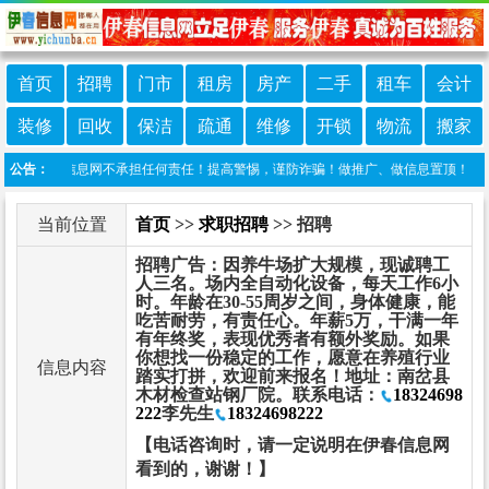
首页
招聘
门市
租房
房产
二手
租车
会计
装修
回收
保洁
疏通
维修
开锁
物流
搬家
，伊春信息网不承担任何责任！提高警惕，谨防诈骗！做推广、做信息置顶！请加伊春信息
公告：
当前位置
首页
>>
求职招聘
>> 招聘
招聘广告：因养牛场扩大规模，现诚聘工
人三名。场内全自动化设备，每天工作6小
时。年龄在30-55周岁之间，身体健康，能
吃苦耐劳，有责任心。年薪5万，干满一年
有年终奖，表现优秀者有额外奖励。如果
你想找一份稳定的工作，愿意在养殖行业
信息内容
踏实打拼，欢迎前来报名！地址：南岔县
木材检查站钢厂院。联系电话：
18324698
222
李先生
18324698222
【电话咨询时，请一定说明在伊春信息网
看到的，谢谢！】