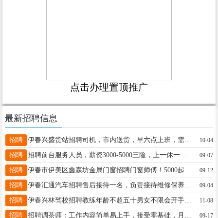
点击办理置顶推广
最新招聘信息
招聘
伊春兴盛货站招聘司机，市内送货，早六点上班，需要装卸，长期工作，工资5000+长期工作联系电话：13796480723张13796480723
10-04
招聘
招聘前台服务人员，薪资3000-5000三险，上一休一，提供员工餐，夜间有休息室；招聘夜间安保人员要求会水电，薪资面议陈19190787555
09-07
招聘
伊春市伊美区鑫森坊金属门窗招聘门窗师傅！5000起步，招聘门窗学徒3000起步！中午供饭！外地可提供食宿！长期有效姜总15645895554
09-12
招聘
伊春汇通汽车招聘售后接待一名，负责接待维修保养质保的客户，要求会开车，学习力，执行力强，有汽车相关行业从业经验者优先。待遇优厚，交养老保险，月休2天，中午管餐，工作时间早八到晚五点半。联系电话13339489579王先生13339489579
09-04
招聘
伊春兴林驾校招聘教练年龄不超五十男女不限会开手动挡车性格好语言表达能力强13766757520李先生13766757520
11-08
招聘
招聘调茶师：工作内容简单易上手，接受零基础，月薪4000-5000，月休2天，要求年龄35岁以下；招聘后厨人员：工作内容煮茶，切水果，年龄45岁-55岁之间，有意者电话联系乐乐茶18345873369
09-17