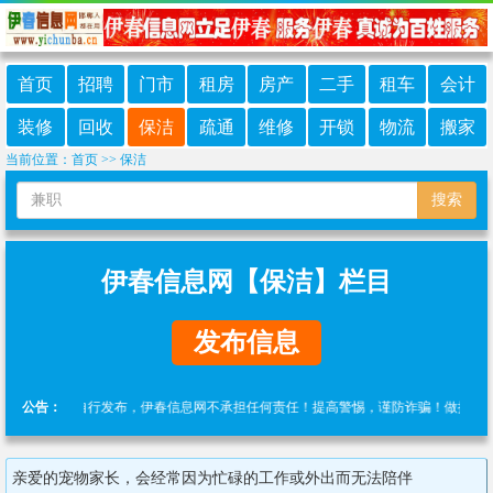
首页
招聘
门市
租房
房产
二手
租车
会计
装修
回收
保洁
疏通
维修
开锁
物流
搬家
当前位置：
首页
>>
保洁
搜索
伊春信息网【保洁】栏目
发布信息
信息由网友自行发布，伊春信息网不承担任何责任！提高警惕，谨防诈骗！做推广、做信息
公告：
亲爱的宠物家长，会经常因为忙碌的工作或外出而无法陪伴