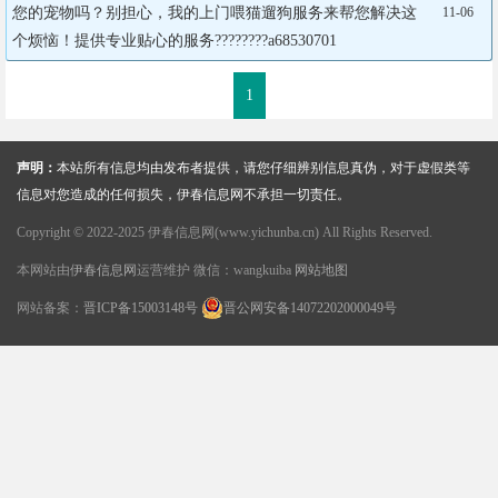
您的宠物吗？别担心，我的上门喂猫遛狗服务来帮您解决这
11-06
个烦恼！提供专业贴心的服务????????a68530701
1
声明：
本站所有信息均由发布者提供，请您仔细辨别信息真伪，对于虚假类等
信息对您造成的任何损失，伊春信息网不承担一切责任。
Copyright © 2022-2025 伊春信息网(www.yichunba.cn) All Rights Reserved.
本网站由
伊春信息网
运营维护 微信：wangkuiba
网站地图
网站备案：
晋ICP备15003148号
晋公网安备14072202000049号