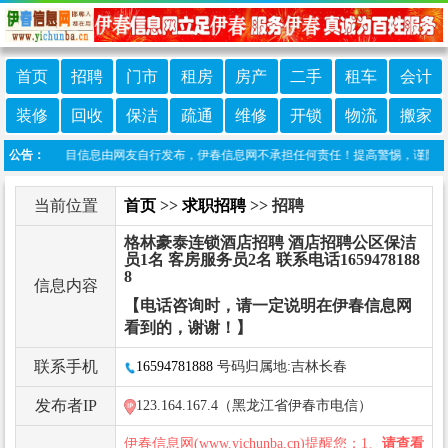
首页
招聘
门市
租房
房产
二手
租车
会计
装修
回收
保洁
疏通
维修
开锁
物流
搬家
声明：本栏目信息由网友自行发布，伊春信息网不承担任何责任！提高警惕，谨防诈骗！做
公告：
当前位置
首页
>>
求职招聘
>> 招聘
格林豪泰连锁酒店招聘 酒店招聘公区保洁
员1名 客房服务员2名 联系电话1659478188
8
信息内容
【电话咨询时，请一定说明在伊春信息网
看到的，谢谢！】
联系手机
16594781888
号码归属地:吉林长春
发布者IP
123.164.167.4（黑龙江省伊春市电信）
伊春信息网(www.yichunba.cn)提醒您：1、
请查看