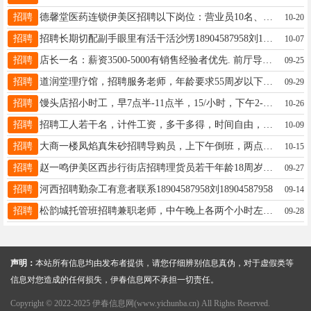
招聘
德馨堂医药连锁伊美区招聘以下岗位：营业员10名、收银员2名、执业药师若干名。收银员、营业员要求年龄45岁以下，高中及以上学历，会电脑基本操作，入职转正缴纳三险。薪酬待遇面议。面试地址：伊春区东步行街德馨堂中心店二楼人力资源部。联系电话：3336692或18324651141冯女士18324651141
10-20
招聘
招聘长期切配副手眼里有活干活沙愣18904587958刘18904587958
10-07
招聘
店长一名：薪资3500-5000有销售经验者优先. 前厅导购一名：薪资3000-4000. 后厨工人一名：薪资2500-3000. 烘焙中工一名：薪资3500-4500. 联系电话：13763439388微信同步 工作地址：鸿江市场北门第三个门市何女士13845808808
09-25
招聘
道润堂理疗馆，招聘服务老师，年龄要求55周岁以下，工作时间早7点至晚上5点，中午有休息，供午饭，月休2天，底薪2800+奖金，月收入5千以上，不封顶。工作地点：东步行街新华书店东十米。联系电话店长14794396988韩女士13845864370
09-29
招聘
馒头店招小时工，早7点半-11点半，15/小时，下午2-4点，15/小时，年龄40-55，电话13945889878贾女士13945889878
10-26
招聘
招聘工人若干名，计件工资，多干多得，时间自由，老板事少，王先生18504583065
10-09
招聘
大商一楼凤焰真朱砂招聘导购员，上下午倒班，两点交接班，半天班工作轻松不累底薪2200➕提成3%，月休一天，有经验者优先录用，联系电话：15946711999凤焰13845808187
10-15
招聘
赵一鸣伊美区西步行街店招聘理货员若干年龄18周岁至50周岁电话15645886566感兴趣的电话联系工资面议邢15645886566
09-27
招聘
河西招聘勤杂工有意者联系18904587958刘18904587958
09-14
招聘
松韵城托管班招聘兼职老师，中午晚上各两个小时左右。要求有耐心。会小学知识。有经验优先。节假日休息。陈女士15204580909
09-28
声明：
本站所有信息均由发布者提供，请您仔细辨别信息真伪，对于虚假类等
信息对您造成的任何损失，伊春信息网不承担一切责任。
Copyright © 2022-2025 伊春信息网(www.yichunba.cn) All Rights Reserved.