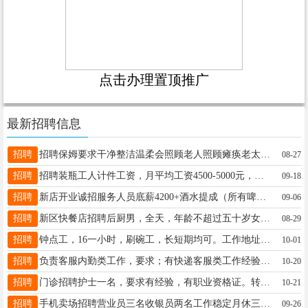
点击办理置顶推广
最新招聘信息
招聘
招聘保姆要求干净整洁温柔会照顾老人照顾瘫痪老太太详细咨询13796511852看好打这个电话咨询13796511852咨询咨询不要发错了男士15704589995
08-27
招聘
招聘装瓶工人计件工资，月平均工资4500-5000元，工作时间弹性大。男女不限。地址：五六一道口经济循环园区，直走园区七号院内。电话：13234581119陈经理13234581119
09-18
招聘
新店开业诚招服务人员底薪4200+酒水提成（所有啤酒都有提成）+菜品提成+完成任务奖励提成+推广提成月薪不少于5500早九晚九供三餐晚上值班额外有十元打车费用应聘电话18745804112林18745804112
09-06
招聘
新区快餐店招聘后厨男，全天，年龄不超过五十岁女，钟点工或者半天，年龄不超过四十五岁电话13846628299宋13846628299
08-29
招聘
钟点工，16一小时，刷碗工，长短期均可。工作地址河西黑大对面，电话15636401718董女士15636401718
10-01
招聘
负责客服内勤类工作，要求；有快递客服类工作经验，协调能力强工作认真地址；南环傲城附近工资4000-5000经理15326501718
10-20
招聘
门诊招聘护士一名，要求有经验，有职业资格证。转正后缴纳三险，薪酬待遇面议。面试地址：伊春区东步行街德馨堂中心店二楼人力资源部。联系电话：3336692或18324651141冯女士18324651141
10-21
招聘
手机卖场招聘营业员三名收银员两名工作稳定月休三天联系电话18545486669赵经理18545486669
09-26