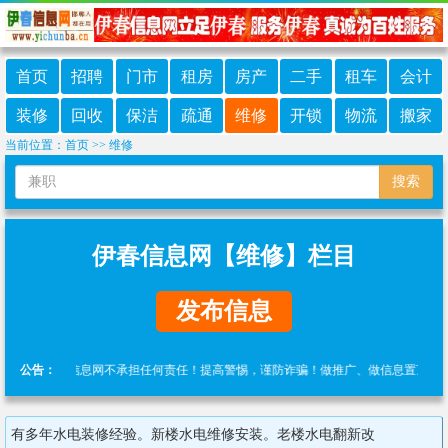
首页
招聘
门市
租房
房产
二手
租车
会计
装修
回收
保洁
疏通
维修
开锁
物流
搬家
当前位置：
首页
>>
维修
搜索
伊春信息网【维修】栏目
发布信息
发布，伊春信息网不承担任何责任！提高警惕，谨防诈骗！做推广、做信息置顶！请加伊春
公告：
有多年水电装修经验。新楼水电维修安装。老楼水电翻新改