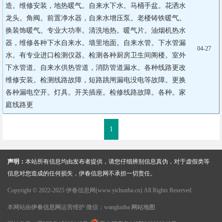
造。维修安装，地热暖气。自来水下水。马桶手盆。花洒水
龙头。角阀。前置净水器，自来水增压泵。老楼铸铁暖气。
换装饰暖气。专业大功率。清洗地热。暖气片。油烟机热水
器，维修各种下水自来水。墙里地面。自来水管。下水管漏
04-27
水。有专业进口检测仪器。检测各种厨房卫生间阁楼。室外
下水管道。自来水供热管道，消防管道漏水。各种线路更改
维修安装。检测线路故障，短路跳闸漏电没电等故障。更换
各种漏电空开。灯具。开关插座。检修线路故障。各种。家
庭线路更
1
声明：
本站所有信息均由发布者提供，请您仔细辨别信息真伪，对于虚假类等
信息对您造成的任何损失，伊春信息网不承担一切责任。
Copyright © 2022-2025 伊春信息网(www.yichunba.cn) All Rights Reserved.
本网站由
伊春信息网
运营维护 微信：wangkuiba
网站地图