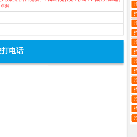
防诈骗！
拨打电话