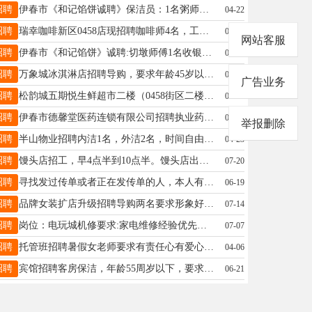
招聘
伊春市《和记馅饼诚聘》保洁员：1名粥师傅:1名应聘电话☎️：郭经理13089598966（微信同步）王经理13039661889（微信同步）郭经理13089598966
04-22
招聘
瑞幸咖啡新区0458店现招聘咖啡师4名，工资4000+有意者联系电话☎️13091603030王13091603030
04-05
网站客服
招聘
伊春市《和记馅饼》诚聘:切墩师傅1名收银员1名粥师傅1名后厨面案1名有经验者优先录用，待遇优厚，工作长期稳定，要求能起早。林业局提供宿舍！应聘电话:13089598966（微信同步）郭经理13089598966
04-17
招聘
万象城冰淇淋店招聘导购，要求年龄45岁以下，男女不限，三班倒，有休息日，有意者联系13314588881刘女士13314588881
04-23
广告业务
招聘
松韵城五期悦生鲜超市二楼（0458街区二楼）招前厅服务员一名，工资+提层4500+稳定长期，每天8点前下班，忙时就中午饭口和晚上饭口，下午有休息外出时间一天两顿工作餐，生日有生日蛋糕，每年工资底薪长涨100要求肯干，长期的服务员，乌马河地区有线车也方便有意电联15604581017陈先生15604581017
07-31
招聘
伊春市德馨堂医药连锁有限公司招聘执业药师若干名要求：有执业资格证王女士13804852680
04-15
举报删除
招聘
半山物业招聘内洁1名，外洁2名，时间自由，年龄不限，身体健康，活干好就行，附近优先。有意者来物业联系。程先生13199277791
04-23
招聘
馒头店招工，早4点半到10点半。馒头店出兑，位置好，客源稳定，包教技术。接手即可盈利。非诚勿扰。姜15754586500
07-20
招聘
寻找发过传单或者正在发传单的人，本人有名片需要发，有的话联系我吴先生16645833339
06-19
招聘
品牌女装扩店升级招聘导购两名要求形象好气质佳20-40岁有销售工作经验优先工作时间上下午倒班制底薪＋提成＋满勤十工龄3000-5000李19604580990
07-14
招聘
岗位：电玩城机修要求:家电维修经验优先。薪资：4000-6000上一休一周六日不休包吃包住工作时间：9:00-22:00联系方式：高经理，13354538994高18004587078
07-07
招聘
托管班招聘暑假女老师要求有责任心有爱心中午管饭李老师15246918781
04-06
招聘
宾馆招聘客房保洁，年龄55周岁以下，要求干活干净利索，工作时间早八晚五中午管饭，底薪+满勤+提成+工龄工资。（长期工作，短期勿扰）工作地点：傲城附近。联系电话15145805671。张先生15145805671
06-21