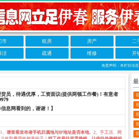
门市
租房
房产
二
保洁
疏通
维修
开
免责声明：本栏目信息由网
最
货员，待遇优厚，工资面议(提供两顿工作餐)！有意者
9979
春信息网看到的，谢谢！】
：1、
请查看发布者手机归属地与IP地址是否本地
。2、手工活、网
名义收取费用的都是骗子！
找工作是往兜里挣钱，让你往外掏钱的