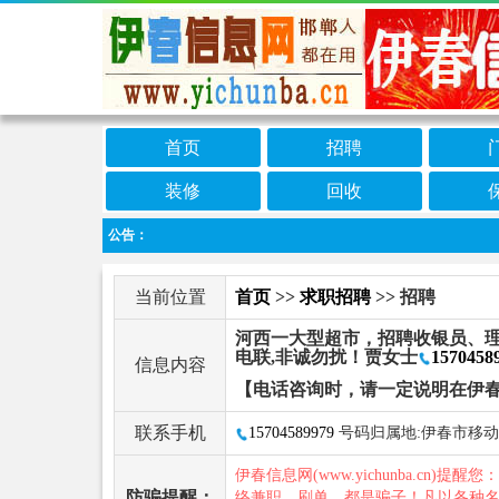
首页
招聘
装修
回收
公告：
当前位置
首页
>>
求职招聘
>> 招聘
河西一大型超市，招聘收银员、理
电联,非诚勿扰！贾女士
1570458
信息内容
【电话咨询时，请一定说明在伊
联系手机
15704589979
号码归属地:伊春市移动
伊春信息网(www.yichunba.cn)提醒您
防骗提醒：
络兼职、刷单，都是骗子！凡以各种