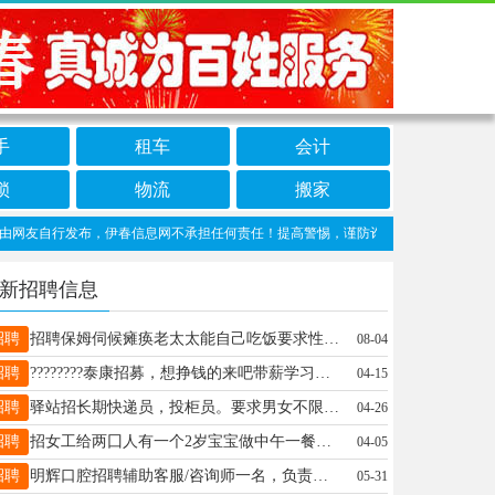
手
租车
会计
锁
物流
搬家
友自行发布，伊春信息网不承担任何责任！提高警惕，谨防诈骗！做推广、做信息置顶！请
新招聘信息
招聘
招聘保姆伺候瘫痪老太太能自己吃饭要求性格好温柔细心会照顾人咨询电话13796511852女士15704589995
08-04
招聘
????????泰康招募，想挣钱的来吧带薪学习，享受1500元学习津贴！对✔1500，1500你没听错????招聘年龄：25-50周岁????工作时间：每天8：30—10：30[胜利]选择大于努力，只是缺少一个平台！本月开班，名额有限[礼物]参加面试就有精美礼品????????咨询电话：13766737044姚18945886922
04-15
招聘
驿站招长期快递员，投柜员。要求男女不限，年龄体力够就行，心细，责任心强。待遇电话联系。有经验者电联，吴先生13114587976吴先生13114587976
04-26
招聘
招女工给两囗人有一个2岁宝宝做中午一餐擦卫生，房子90多平，地点南越橘。电话15734588001李女士15734588001
04-05
招聘
明辉口腔招聘辅助客服/咨询师一名，负责到店患者维护、老客户回访、配合市场部等工作。要求:女性，年龄40周岁以下，有牙科行业工作经验优先。联系电话：1312...更多>>联系电话：13124588281蒲经理13124588281
05-31