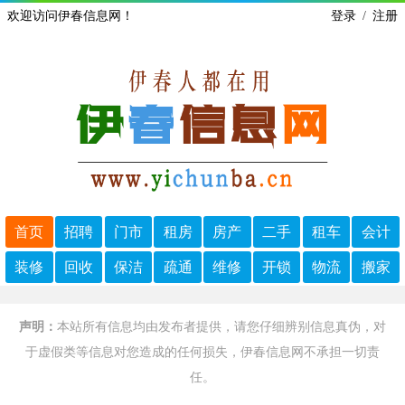
欢迎访问伊春信息网！
登录
/
注册
首页
招聘
门市
租房
房产
二手
租车
会计
装修
回收
保洁
疏通
维修
开锁
物流
搬家
声明：
本站所有信息均由发布者提供，请您仔细辨别信息真伪，对
于虚假类等信息对您造成的任何损失，伊春信息网不承担一切责
任。