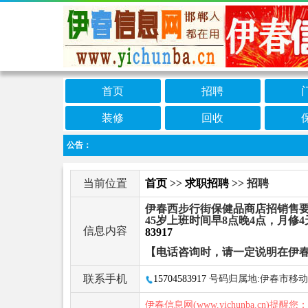
首页
招聘
装修
回收
公告：
当前位置
首页
>>
求职招聘
>> 招聘
伊春西步行街保健品商店招销售要
45岁上班时间早8点晚4点，月
信息内容
83917
【电话咨询时，请一定说明在伊
联系手机
15704583917
号码归属地:伊春市移动
伊春信息网(www.yichunba.cn)提醒您