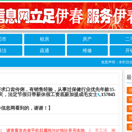
门市
租房
房产
二
保洁
疏通
维修
开
免责声明：本栏目信息由
最
求口齿伶俐，有销售经验，从事过保健行业优先年龄35-
修4天，法定节假日带薪休假工资底薪加提成毛女士
157045
春信息网看到的，谢谢！】
：1、
请查看发布者手机归属地与IP地址是否本地
。2、手工活、网