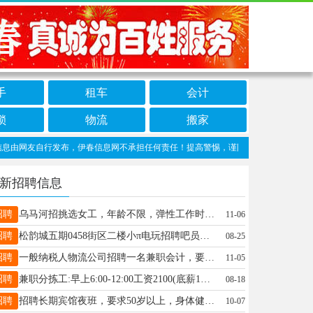
手
租车
会计
锁
物流
搬家
网友自行发布，伊春信息网不承担任何责任！提高警惕，谨防诈骗！做推广、做信息置顶！
新招聘信息
招聘
乌马河招挑选女工，年龄不限，弹性工作时间，计件工资，多干多得，到月就开支，以上信息绝对真实，工作地点乌马河关女士13039675012
11-06
招聘
松韵城五期0458街区二楼小π电玩招聘吧员底薪2600加百分之三提成工作时间早9：00晚20:30先生19104585222
08-25
招聘
一般纳税人物流公司招聘一名兼职会计，要求；精通一般纳税人业务，有能力者！经理15326501718
11-05
招聘
兼职分拣工:早上6:00-12:00工资2100(底薪1900+200满勤)工作内容:分拣扫描快件全职内勤:工资3500(底薪3300+200满勤)工作内容:分拣扫描快件装卸工:工资4000(底薪3800+200满勤)工作内容:装卸快件林业局司机:B证司机工资5000(底薪4800+200满勤)要求:无重大疾病脑梗心梗心脏病等工作地点:七公里辽西物流西侧，水岸公馆南环红绿灯新峰建筑材料公司院内。联系电话:13766789712王经理15304580178
08-18
招聘
招聘长期宾馆夜班，要求50岁以上，身体健康刘18345866696
10-07