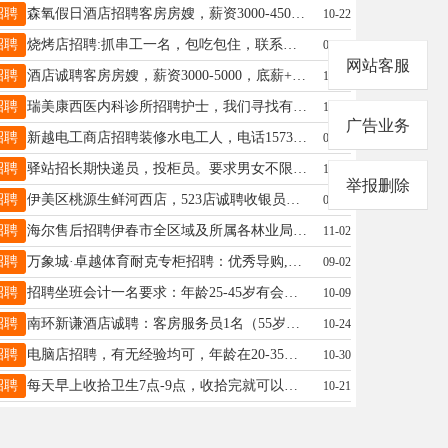
招聘
森氧假日酒店招聘客房房嫂，薪资3000-4500，提供三餐，早八晚5王女士18504582888
10-22
招聘
烧烤店招聘:抓串工一名，包吃包住，联系电话17645585678，微信同步陈先生17645585678
08-28
网站客服
招聘
酒店诚聘客房房嫂，薪资3000-5000，底薪+提成，中午有员工餐，月休两天；招聘前台，薪资3500-5000，上一休一，有员工餐，夜间有休息室陈19190787555
10-16
招聘
瑞美康西医内科诊所招聘护士，我们寻找有经验的护士，热爱工作，并具备护士资格证的。详细信息请咨询电话13114588880邱女士13113664585143
10-22
广告业务
招聘
新越电工商店招聘装修水电工人，电话15734582221马师傅15734582221
09-13
招聘
驿站招长期快递员，投柜员。要求男女不限，年龄体力够就行，心细，责任心强。待遇电话联系。另有多个成熟驿站出兑，地理位置优异，设备齐全，每天到货量1000左右，发货30-40件，收入稳定，不愁客源，带有屋内设备，接手能干就是挣钱。有意者联系吴先生13114587976请联系此号码吴先生17758895804
10-15
举报删除
招聘
伊美区桃源生鲜河西店，523店诚聘收银员，底薪+提成+带薪休息+满勤另招聘男工若干名，理货员若干名，底薪加满勤综合工资4000+欢迎您的加入王女士18324667188
09-05
招聘
海尔售后招聘伊春市全区域及所属各林业局铁力市全区域及所属各林业局嘉荫县全区域1，办公室文员2人，要求：会电脑基础，服从管理。职责：主要负责用户信息监控，派工，跟踪，回访。以及日日顺网单配送单监控。工资面议。工作时间：夏天8:00-18:002，招聘送货司机若干人，要求：有多年驾驶货车经验，独立基础维护车辆。服从管理，按要求完成每日任务。职责：负责家电配送，带货安装。工作时间无限制，以时效完成率为准。工资：月入5000-8000元3，家电安装维修服务兵若干人。有经验者直接考证入岗。无经验，可免费培训后考证入岗。工作时间：无限制以服务用户为主。工资：月入5000-8000元（不算空调旺季，具体面谈）公司:伊春市沐宸商贸有限公司(铁力海尔)地址:铁力市愿景家园E1栋商服公司:黑龙江德允商贸有限公司（伊春海尔）地址:伊春市七公里海尔智家热线:16536402222热线:18645871444热线:0458-2297666热线:0458-3909999周经理18645871444
11-02
招聘
万象城·卓越体育耐克专柜招聘：优秀导购,三班倒，每月2天带薪休息，底薪➕满勤➕车补➕个人业绩➕提成翻倍奖励期待优秀的你加入18345871224李18345871224
09-02
招聘
招聘坐班会计一名要求：年龄25-45岁有会计从业资格证从事过会计相关工作月休四天工资面议姜18714769995
10-09
招聘
南环新谦酒店诚聘：客房服务员1名（55岁以内），底薪2800+200满勤，要求有工作经验，服从管理张15246929696
10-24
招聘
电脑店招聘，有无经验均可，年龄在20-35之间，能上高安监控，学习期间，有带薪工资，学会留用，能独立完成工作，工资3000元，工作时间早8晚5，中午1.5时吃饭，每个月4天带薪假和节假日，长期干给交养老保险，能在友好居住，要求有责任心，善于沟通，身体健康，地址，友好，电话号码13136716789夏女士18604588388
10-30
招聘
每天早上收拾卫生7点-9点，收拾完就可以走，招会干活的。田先生13039681561
10-21