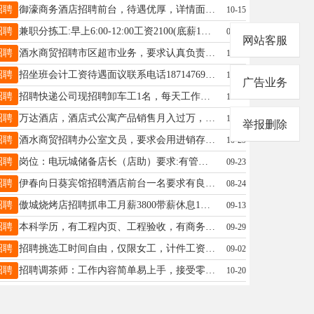
招聘
御濠商务酒店招聘前台，待遇优厚，详情面谈御濠18545486333
10-15
招聘
兼职分拣工:早上6:00-12:00工资2100(底薪1900+200满勤)工作内容:分拣扫描快件全职内勤:工资4000(底薪3800+200满勤)工作内容:分拣扫描快件装卸工:工资4000(底薪3800+200满勤)工作内容:装卸快件林业局司机:B证司机工资5000(底薪4800+200满勤)要求:无重大疾病脑梗心梗心脏病等工作地点:汇源展厅对面。联系电话:13766789712王经理15304580178
08-28
网站客服
招聘
酒水商贸招聘市区超市业务，要求认真负责，有工作经验，联系电话17845087999梁志17845087999
11-04
招聘
招坐班会计工资待遇面议联系电话18714769995姜18714769995
10-10
广告业务
招聘
招聘快递公司现招聘卸车工1名，每天工作时间为7.00-10.00，另招聘长工4名，底薪+满勤，有意向者电联：18324689991（打这个电话号）助理19815593613
10-08
招聘
万达酒店，酒店式公寓产品销售月入过万，提成高，只要你来。任职要求：年龄20-40岁，男女不限，形象气质佳。培训后上岗，有无房地产销售经验均可。工作时间：早9:00-晚17:00。免费提供午餐，伙食好，咖啡奶茶随便喝。马总13384583658
10-15
举报删除
招聘
酒水商贸招聘办公室文员，要求会用进销存软件，有工作经验，联系电话17845087999梁志17845087999
10-29
招聘
岗位：电玩城储备店长（店助）要求:有管理岗工作经验者优先薪资：5000-8000包吃包住工作时间：9:00-22:00，月休四天联系方式：13804850735全女士13804850735
09-23
招聘
伊春向日葵宾馆招聘酒店前台一名要求有良好的沟通能力和亲和力，工资底薪三千+售房提成，工作地点伊春八中附近，工作时间上一休一
08-24
招聘
傲城烧烤店招聘抓串工月薪3800带薪休息1天下午两点到凌晨一点左右招聘长期小时工5点到12点15一小时伙食好活好干能力强工资可以上调张雨18904588832
09-13
招聘
本科学历，有工程内页、工程验收，有商务沟通经验优先。要求工作长期稳定，认真细致，有意者加微信注明招聘发简历，转正五险一金王女士13766759202
09-29
招聘
招聘挑选工时间自由，仅限女工，计件工资，到月就开，长期招人，真实有效地址桥北河西杨女士15561915598
09-02
招聘
招聘调茶师：工作内容简单易上手，接受零基础，月薪3500-5000，月休2天，要求年龄35岁以下，工作积极，态度认真，服务意识强乐乐茶18345873369
10-20