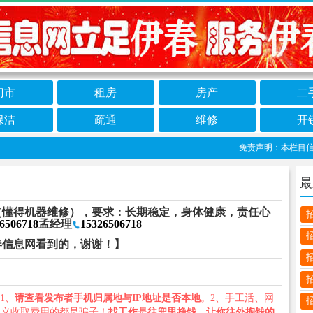
门市
租房
房产
二
保洁
疏通
维修
开
免责声明：本栏目信息由
最
（懂得机器维修），要求：长期稳定，身体健康，责任心
6506718
孟经理
15326506718
春信息网看到的，谢谢！】
：1、
请查看发布者手机归属地与IP地址是否本地
。2、手工活、网
名义收取费用的都是骗子！
找工作是往兜里挣钱，让你往外掏钱的