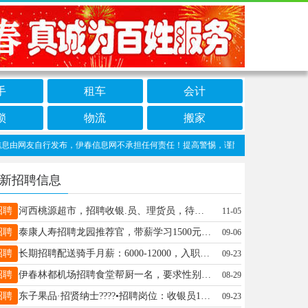
手
租车
会计
锁
物流
搬家
网友自行发布，伊春信息网不承担任何责任！提高警惕，谨防诈骗！做推广、做信息置顶！
新招聘信息
招聘
河西桃源超市，招聘收银.员、理货员，待遇优厚，工资面议(提供两顿工作餐)！有意者电联,非诚勿扰！贾女士15704589979
11-05
招聘
泰康人寿招聘龙园推荐官，带薪学习1500元/月每天上班2个小时员工制待遇如果你有大专以上学历，每月2500元泰康储备优秀人才研修班年龄25岁一45岁，优秀者放宽到55岁工作时间：早8.30至10.30正式员工福利有4项保险保障，2项奖金保障外加社保补贴全面保障收入无上限！现在开始面试，面试成功者有精美礼品呦！每天上午9点，咨询电话：13766737044。姚姚经13766737044
09-06
招聘
长期招聘配送骑手月薪：6000-12000，入职奖励2000，车辆电瓶首月免费使用，车辆补贴1000，老骑手回归奖2000元????????业务经理：月薪4000-7000，20岁以上，男女不限，学历不限，有无经验均可陈女士18504581458
09-23
招聘
伊春林都机场招聘食堂帮厨一名，要求性别女，身体健康，联系人：李经理电话13846671055李经理13846671055
08-29
招聘
东子果品·招贤纳士????•招聘岗位：收银员1名????•岗位要求：女性，年龄25-45岁????•薪资待遇：底薪3200元+满勤200元（每月享1天带薪休息~）•其他说明：具体工作事宜面议????•联系电话：13115582000☎️黄女士13115582000
09-23