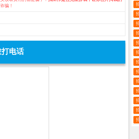
防诈骗！
拨打电话