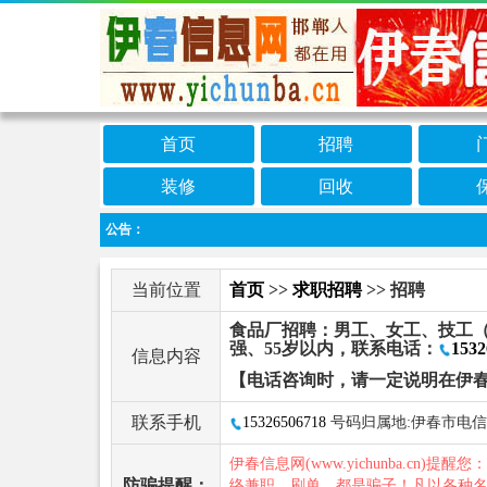
首页
招聘
装修
回收
公告：
当前位置
首页
>>
求职招聘
>> 招聘
食品厂招聘：男工、女工、技工
强、55岁以内，联系电话：
1532
信息内容
【电话咨询时，请一定说明在伊
联系手机
15326506718
号码归属地:伊春市电信
伊春信息网(www.yichunba.cn)提醒您
防骗提醒：
络兼职、刷单，都是骗子！凡以各种