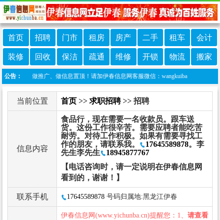
首页
招聘
门市
租房
房产
二手
租车
会计
装修
回收
保洁
疏通
维修
开锁
物流
搬家
诈骗！做推广、做信息置顶！请加伊春信息网客服微信：wangkuiba
公告：
当前位置
首页
>>
求职招聘
>> 招聘
食品行，现在需要一名收款员。跟车送
货。这份工作很辛苦。需要应聘者能吃苦
耐劳。对待工作积极。如果有需要寻找工
作的朋友，请联系我。
17645589878
。李
信息内容
先生李先生
18945877767
【电话咨询时，请一定说明在伊春信息网
看到的，谢谢！】
联系手机
17645589878
号码归属地:黑龙江伊春
伊春信息网(www.yichunba.cn)提醒您：1、
请查看