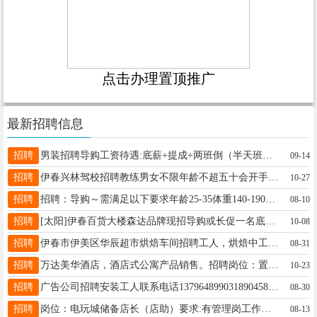
点击办理置顶推广
最新招聘信息
招聘
男装招聘导购工资待遇:底薪+提成+两班倒（半天班）+节假日三薪+每月带薪休假4天+五险，月薪3800～6000上不封顶，入职免费回公司参观学习优秀员工逐级晋升，要求:女生，18--30周岁，身材匀称，有导购经验者优先录取，有意者速报名电话:13846648462尹13846648462
09-14
招聘
伊春兴林驾校招聘教练男女不限年龄不超五十会开手动挡车性格好语言表达能力强13766757520李先生13766757520
10-27
招聘
招聘：导购～需满足以下要求年龄25-35体重140-190身高163-170长相甜美性格好有过相关销售经验吃苦耐劳～另招聘理货员25-40周岁（熨衣服，摆衣服，理货，打扫）工作时间早8:20-晚16:50电话：13845878322邢女士13845878322
08-10
招聘
[太阳]伊春百货大楼森达品牌现招导购或长促一名底薪+提成+法定假日三薪+公司缴纳五险工作时间：早晚倒班，月休2天，每天工作7小时联系电话及微信13945892680赵女士13945892680
10-08
招聘
伊春市伊美区华辰超市烘焙车间招聘工人，烘焙中工2名，普通工人2名，能吃苦耐劳有责任心有经验者优先。 电话：19845346699， 13624550079华辰19845346699
08-31
招聘
万达美华酒店，酒店式公寓产品销售。招聘岗位：置业顾问。任职要求：年龄20-40岁，男女均可，形象气质佳，有房地产销售经验，底薪+提成（1%-2%）工作地点：升辉广场&0458街区工作时间：早九晚五，免费提供午餐及饮品。另招聘网络拍摄剪辑人员，要求能出境（此岗位薪资面议）。马总13384583658
10-23
招聘
广告公司招聘安装工人联系电话1379648990318904584588工作不复杂有时需要再嘉荫有时候需要再伊春孙明哲13796489903
08-30
招聘
岗位：电玩城储备店长（店助）要求:有管理岗工作经验者优先薪资：5000-8000包吃包住工作时间：9:00-22:00，月休四天联系方式：高经理，13354538994贾妮燃18846239901
08-13