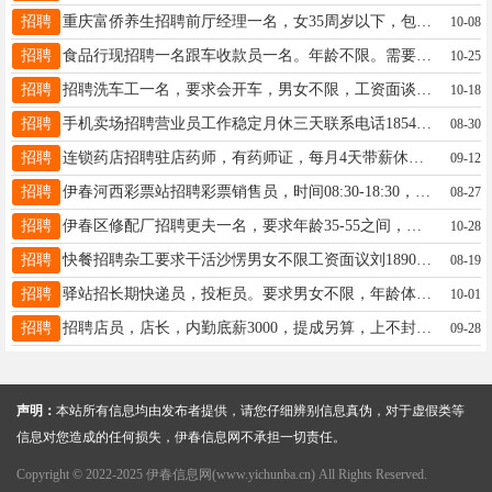
招聘
重庆富侨养生招聘前厅经理一名，女35周岁以下，包吃住，月薪3500+提成，下午1.30点至夜间12点。时先生18645869668
10-08
招聘
食品行现招聘一名跟车收款员一名。年龄不限。需要男士。李先生18945877767
10-25
招聘
招聘洗车工一名，要求会开车，男女不限，工资面谈，地址伊春市内北环路附近钟13614583988
10-18
招聘
手机卖场招聘营业员工作稳定月休三天联系电话18545486669赵经理18545486669
08-30
招聘
连锁药店招聘驻店药师，有药师证，每月4天带薪休息，保底5000，上不封顶，薪资待遇优厚详情面谈张女士18324667566
09-12
招聘
伊春河西彩票站招聘彩票销售员，时间08:30-18:30，月休两天。年龄40岁以下，工资面议，有经验者优先，也可培训。。15145826155
08-27
招聘
伊春区修配厂招聘更夫一名，要求年龄35-55之间，有驾驶证，驾驶小型车辆龙先生13314583366
10-28
招聘
快餐招聘杂工要求干活沙愣男女不限工资面议刘18904587958
08-19
招聘
驿站招长期快递员，投柜员。要求男女不限，年龄体力够就行，心细，责任心强。待遇电话联系。另有多个成熟驿站出兑，地理位置优异，设备齐全，每天到货量1000左右，发货30-40件，收入稳定，不愁客源，带有屋内设备，接手能干就是挣钱。有意者联系吴先生13114587976请联系此号码吴先生17758895804
10-01
招聘
招聘店员，店长，内勤底薪3000，提成另算，上不封顶7小时工作制，中午两小时休息想要赚钱的来，短期勿扰地址：铁力，双丰，伊春招聘☎️：15245889990（微信同步）刘女士13766736677
09-28
声明：
本站所有信息均由发布者提供，请您仔细辨别信息真伪，对于虚假类等
信息对您造成的任何损失，伊春信息网不承担一切责任。
Copyright © 2022-2025 伊春信息网(www.yichunba.cn) All Rights Reserved.