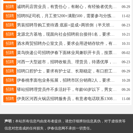
招聘
诚聘药店营业员，有责任心，有耐心，有经验者优先，工作地点凤凰水岸，工资待遇优厚王女士19845806567
09-29
招聘
招聘B证司机，月工资5200+满勤500，需要参与分拣装车,不参与分拣装车3600元全职内勤:工资4000(底薪3800+200满勤)工作内容:分拣扫描快件装卸工:工资4000(底薪3800+200满勤)工作内容:装卸快件要求:无重大疾病脑梗心梗心脏病等工作地点:汇源展厅对面。联系电话:13766789712王经理15304580178
11-02
招聘
男装招聘导购工资待遇:底薪+提成+两班倒（半天班）+节假日三薪+每月带薪休假4天+五险，月薪3800～6000上不封顶，入职免费回公司参观学习优秀员工逐级晋升，要求:女生，18--30周岁，身材匀称，有导购经验者优先录取，有意者速报名电话:13846648462尹13846648462
08-23
招聘
龙源北方基地，现面向社会招聘前台接待1名，要求女性，形象佳，善于沟通，有相关工作经验者优先。工作班制上24小时休24小时，交五险，一年后享受有薪年假，各项待遇从优，工资面议。工作地址：伊美区新区仙翁山大街2号孟女士18324688845
10-21
招聘
酒水商贸招聘办公室文员，要求会用进销存软件，有工作经验，联系电话17845087999梁志17845087999
10-31
招聘
菜鸟快递公司招聘伊春下面林业局兼职开卡员，按票计费：翠峦、金山屯、五营、嘉荫、红星、带领有意者电话联系：13845821222于经理于老板19945931222
09-02
招聘
河西一大型超市，招聘收银员、理货员，待遇优厚，工资.面议(提供两顿工作餐)！有意者电联,非诚勿扰！贾女士15704589979
09-23
招聘
招聘口腔护士，要求有护士证、长期稳定，有口腔工作经验优先，无经验可培养，地址伊春二道街，电话：13124588281蒲经理13124588281
09-29
招聘
伊春桃李面包业务拓展，招聘市区分销商2人，要求男士，年龄45岁以下，会开车，沟通能力强，有一定执行能力，培训合格后上岗，月保底收入6000元以上，联系电话18249804455王经理18249804455
10-28
招聘
驿站招聘理货员件不多活好干，年龄60岁以下，男女不限，早9点，中午一小时休息李13351387123
09-26
招聘
伊美区河西火锅店招聘服务员，有意者电话联系13089613646我13089613646
11-08
声明：
本站所有信息均由发布者提供，请您仔细辨别信息真伪，对于虚假类等
信息对您造成的任何损失，伊春信息网不承担一切责任。