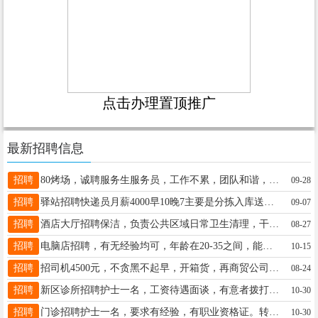
点击办理置顶推广
最新招聘信息
招聘
80烤场，诚聘服务生服务员，工作不累，团队和谐，底薪3500➕满勤200➕小费➕订台提成每月5000➕，有意者致电13199269999潘女士潘女士13199269999
09-28
招聘
驿站招聘快递员月薪4000早10晚7主要是分拣入库送的3-4家要求男的40以内身体健康有需要的联系张18445845306
09-07
招聘
酒店大厅招聘保洁，负责公共区域日常卫生清理，干活要认真细心，薪资3000+通勤车+员工餐，乌马河翠峦有车补。贾16604586767
08-27
招聘
电脑店招聘，有无经验均可，年龄在20-35之间，能上高安监控，学习期间，有带薪工资，学会留用，能独立完成工作，工资3000元，工作时间早8晚5，中午1.5时吃饭，每个月4天带薪假和节假日，长期干给交养老保险，能在友好居住，要求有责任心，善于沟通，身体健康，地址，友好，电话号码13136716789夏女士18604588388
10-15
招聘
招司机4500元，不贪黑不起早，开箱货，再商贸公司干过优先徐女士13846638855
08-24
招聘
新区诊所招聘护士一名，工资待遇面谈，有意者拨打电话：李女士13304580717李女士13304580717
10-30
招聘
门诊招聘护士一名，要求有经验，有职业资格证。转正后缴纳三险，薪酬待遇面议。面试地址：伊春区东步行街德馨堂中心店二楼人力资源部。联系电话：3336692或18324651141冯女士18324651141
10-30