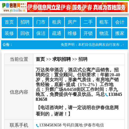
首页
招聘
门市
租房
房产
二手
租车
会计
装修
回收
保洁
疏通
维修
开锁
物流
搬家
公告：
免责声明：本栏目信息由网友自行发布，伊春信息
当前位置
首页
>>
求职招聘
>> 招聘
万达美华酒店，酒店式公寓产品销售。招
聘岗位：置业顾问。任职要求：年龄20-40
岁，男女均可，形象气质佳，有房地产销
售经验，底薪+提成（1%-2%）工作地
点：升辉广场&0458街区工作时间：早九
信息内容
晚五，免费提供午餐及饮品。马总
133845
83658
【电话咨询时，请一定说明在伊春信息网
看到的，谢谢！】
联系手机
13384583658
号码归属地:伊春市电信