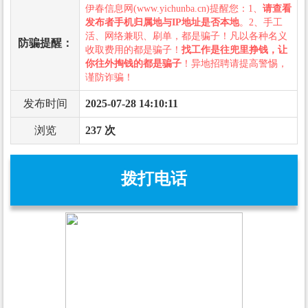
伊春信息网(www.yichunba.cn)提醒您：1、
请查看
发布者手机归属地与IP地址是否本地
。2、手工
活、网络兼职、刷单，都是骗子！凡以各种名义
防骗提醒：
收取费用的都是骗子！
找工作是往兜里挣钱，让
你往外掏钱的都是骗子
！异地招聘请提高警惕，
谨防诈骗！
发布时间
2025-07-28 14:10:11
浏览
237 次
拨打电话