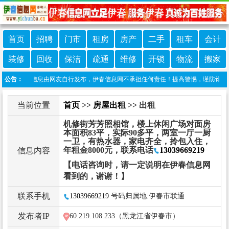
首页
招聘
门市
租房
房产
二手
租车
会计
装修
回收
保洁
疏通
维修
开锁
物流
搬家
明：本栏目信息由网友自行发布，伊春信息网不承担任何责任！提高警惕，谨防诈骗！做推
公告：
当前位置
首页
>>
房屋出租
>> 出租
机修街芳芳照相馆，楼上休闲广场对面房
本面积83平，实际90多平，两室一厅一厨
一卫，有热水器，家电齐全，拎包入住，
年租金8000元，联系电话
13039669219
信息内容
【电话咨询时，请一定说明在伊春信息网
看到的，谢谢！】
联系手机
13039669219
号码归属地:伊春市联通
发布者IP
60.219.108.233（黑龙江省伊春市）