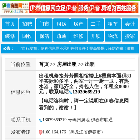
首页
招聘
门市
租房
房产
二手
租车
会计
装修
回收
保洁
疏通
维修
开锁
物流
搬家
信息由网友自行发布，伊春信息网不承担任何责任！提高警惕，谨防诈骗！做推广、做信息
公告：
当前位置
首页
>>
房屋出租
>> 出租
出租机修接芳芳照相馆楼上6楼房本面积83
平实际90多平，两室一厅一厨一卫，有热
水器，家电齐全，拎包入住，年租金8000
元，联系电话
13039669219
信息内容
【电话咨询时，请一定说明在伊春信息网
看到的，谢谢！】
联系手机
13039669219
号码归属地:伊春市联通
发布者IP
1.60.164.176（黑龙江省伊春市）