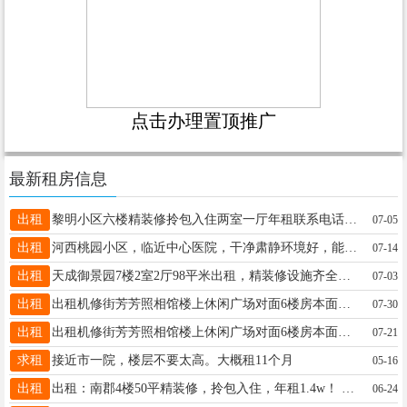
点击办理置顶推广
最新租房信息
出租
黎明小区六楼精装修拎包入住两室一厅年租联系电话13846678388
07-05
出租
河西桃园小区，临近中心医院，干净肃静环境好，能洗澡可做饭，短租。
07-14
出租
天成御景园7楼2室2厅98平米出租，精装修设施齐全可拎包入住，小区地点好毗邻大商集团华辰超市区政府交通便利。
07-03
出租
出租机修街芳芳照相馆楼上休闲广场对面6楼房本面积83平，实际90多平，两室一厅一厨一卫，有热水器，家电齐全，拎包入住，年租金8000元，联系电话13039669219
07-30
出租
出租机修街芳芳照相馆楼上休闲广场对面6楼房本面积83平，实际90多平，两室一厅一厨一卫，有热水器，家电齐全，拎包入住，年租金8000元，联系电话13039669219，崔女士
07-21
求租
接近市一院，楼层不要太高。大概租11个月
05-16
出租
出租：南郡4楼50平精装修，拎包入住，年租1.4w！ 包物业、取暖、无线网等费用！有意联系13846678388
06-24