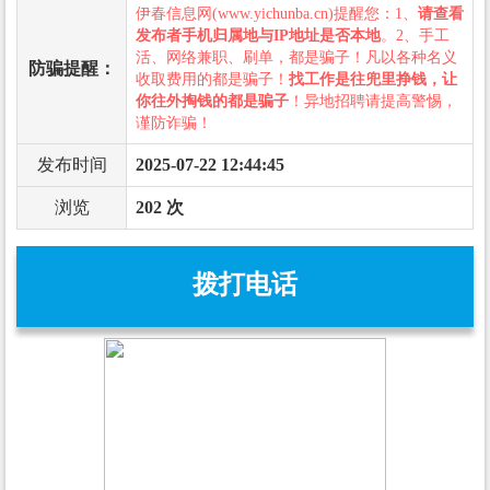
伊春信息网(www.yichunba.cn)提醒您：1、
请查看
发布者手机归属地与IP地址是否本地
。2、手工
活、网络兼职、刷单，都是骗子！凡以各种名义
防骗提醒：
收取费用的都是骗子！
找工作是往兜里挣钱，让
你往外掏钱的都是骗子
！异地招聘请提高警惕，
谨防诈骗！
发布时间
2025-07-22 12:44:45
浏览
202 次
拨打电话