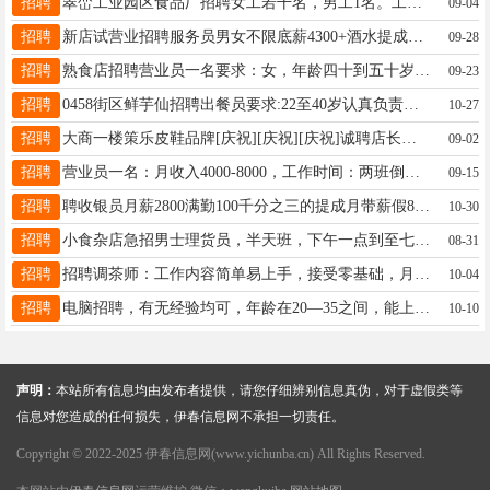
招聘
翠峦工业园区食品厂招聘女工若干名，男工1名。工作时间早八点---下午五点；中午提供工作餐，单休。四险。年龄50周岁以下。要求有责任心，学习能力强，可以加班者。基本工资+提成张经理18714762166
09-04
招聘
新店试营业招聘服务员男女不限底薪4300+酒水提成+菜品提成+推广奖励+优秀员工奖＝5500以上每月两个半天休息或满勤200林18745804112
09-28
招聘
熟食店招聘营业员一名要求：女，年龄四十到五十岁，有责任心，口齿伶俐，沟通能力强。时间：早8：00-11：30下午13：00-18：30地点：二百货附近工资：试用期一个月2400元联系电话：13846621008李女士13846621008
09-23
招聘
0458街区鲜芋仙招聘出餐员要求:22至40岁认真负责，长期稳定薪资:4000➕陈女士13144588880
10-27
招聘
大商一楼策乐皮鞋品牌[庆祝][庆祝][庆祝]诚聘店长和导购，有团队精神和销售经验报酬丰厚，早晚两班倒工作时长5个半小时应聘电话：13845850365刘女士13845850365
09-02
招聘
营业员一名：月收入4000-8000，工作时间：两班倒，早班8:00-14:30，晚班13:30-20:00，每班6.5小时左右福利待遇：每月带薪休假4天，年休假48天，法定假日3倍底薪，可缴纳社保岗位要求：18-30周岁，初中及以上学历，形象端正，身体健康，语言表达能力好喻女士13045258778
09-15
招聘
聘收银员月薪2800满勤100千分之三的提成月带薪假8-10天包吃包住（节假日不休）；年龄18--33岁、有工作经验者优先电话13354538994颜女士18249892521
10-30
招聘
小食杂店急招男士理货员，半天班，下午一点到至七点，店小活少王女士15504581088
08-31
招聘
招聘调茶师：工作内容简单易上手，接受零基础，月薪4000-5000，月休2天，要求年龄35岁以下；招聘后厨人员：工作内容煮茶，切水果，年龄45岁-55岁之间，有意者电话联系乐乐茶18345873369
10-04
招聘
电脑招聘，有无经验均可，年龄在20—35之间，能上高安监控，学习期间，有带薪工资，学会留用，能独立完成工作，工资3000元，工作时间早8晚5，中午1.5小时吃饭，每月4天带薪假，长期能干给交养老保险，要求，有责任心，善于沟通，身体健康，电话号码13136716789夏女士18604588388
10-10
声明：
本站所有信息均由发布者提供，请您仔细辨别信息真伪，对于虚假类等
信息对您造成的任何损失，伊春信息网不承担一切责任。
Copyright © 2022-2025 伊春信息网(www.yichunba.cn) All Rights Reserved.