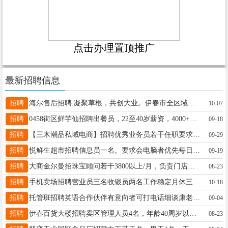
点击办理置顶推广
最新招聘信息
招聘
海尔售后招聘:凝聚草根，共创大业。伊春市全区域及所属各林业局铁力市全区域及所属各林业局嘉荫县全区域1，办公室文员2人，要求：会电脑基础，服从管理。职责：主要负责用户信息监控，派工，跟踪，回访。以及日日顺网单配送单监控。工资面议。工作时间：夏天8:00-18:002，招聘送货司机若干人，要求：有多年驾驶货车经验，独立基础维护车辆。服从管理，按要求完成每日任务。职责：负责家电配送，带货安装。工作时间无限制，以时效完成率为准。工资：月入5000-8000元3，家电安装维修服务兵若干人。有经验者直接考证入岗。无经验，可免费培训后考证入岗。工作时间：无限制以服务用户为主。工资：月入5000-8000元（不算空调旺季，具体面谈）公司:伊春市沐宸商贸有限公司(铁力海尔)地址:铁力市愿景家园E1栋商服公司:黑龙江德允商贸有限公司（伊春海尔）地址:伊春市七公里海尔智家热线:16536402222热线:18645871444热线:0458-2297666热线:0458-3909999周18845806959
10-07
招聘
0458街区鲜芋仙招聘出餐员，22至40岁薪资，4000+陈女士13144588880
09-18
招聘
【三木潮品私域电商】招聘优秀业务员若干任职要求：年龄18-35销售经验电商运营经验优先熟悉微信生态私域运营经验优先岗位职责：私域流量运营团队自带流量上手简单无需外出承接线上私域引流用户日常toC接待客户解答问题沟通负责小程序店铺及朋友圈运营有效提升用户转化复购率GMV及领导交代的其他事物带薪试用期7天业务能力上手快可提前转正底薪➕提成➕绩效➕奖金综合工资5xxx-1xxxx工作优点：都是年轻人工作氛围轻松可以学到专业知识发展前景无限好工资待遇高碾压平均工资工作地点：新区工作时间：11:00-22:00联系人：三木13382153336三木潮品团队欢迎您的加入王先17262598313
09-29
招聘
悦鲜生超市招聘信息员一名。要求会电脑者优先每日早8晚5点半中午休息。每月带薪休假2天。有意者联系电话18345891731。李18345891731
09-19
招聘
大商金尔曼招珠宝顾问若干3800以上/月，负责门店销售。社保，晋升空间，带薪培训，带薪休假应聘标准：有销售经验优先，公司给予平台，提供学习机会，有较强的沟通能力，有责任心。电话13846633003梅女士梅蕾13846633003
08-23
招聘
手机卖场招聘营业员三名收银员两名工作稳定月休三天联系电话18545486669赵经理18545486669
10-18
招聘
托管班招聘英语合作伙伴有意向者可打电话细谈康老师18004580908
09-04
招聘
伊春百货大楼招聘卖区管理人员4名，年龄40周岁以下，全日制大专以上学历，身体健康，熟练使用办公软件，薪资面议。咨询电话：18204589678曹女士15145823600
08-23