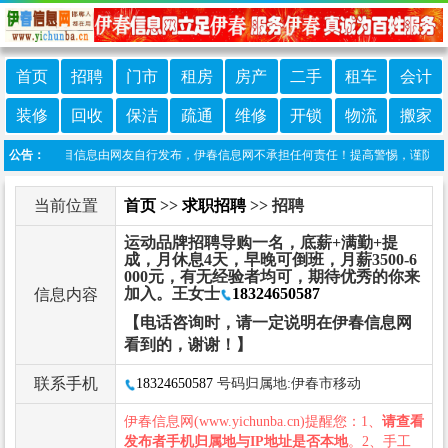
首页
招聘
门市
租房
房产
二手
租车
会计
装修
回收
保洁
疏通
维修
开锁
物流
搬家
声明：本栏目信息由网友自行发布，伊春信息网不承担任何责任！提高警惕，谨防诈骗！做
公告：
当前位置
首页
>>
求职招聘
>> 招聘
运动品牌招聘导购一名，底薪+满勤+提
成，月休息4天，早晚可倒班，月薪3500-6
000元，有无经验者均可，期待优秀的你来
加入。王女士
18324650587
信息内容
【电话咨询时，请一定说明在伊春信息网
看到的，谢谢！】
联系手机
18324650587
号码归属地:伊春市移动
伊春信息网(www.yichunba.cn)提醒您：1、
请查看
发布者手机归属地与IP地址是否本地
。2、手工