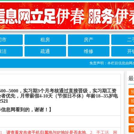
门市
租房
房产
二
保洁
疏通
维修
开
免责声明：本栏目信息由网友自行
最
0--5000，实习期3个月考核通过直接晋级，实习期工资
者优先，月带薪假4-10天（节假日不休）年龄18--35岁电
2521
春信息网看到的，谢谢！】
：1、
请查看发布者手机归属地与IP地址是否本地
。2、手工活、网