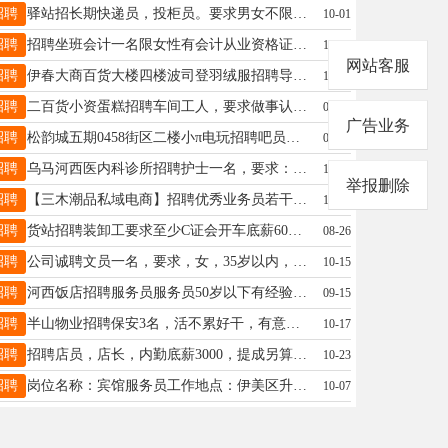
招聘
驿站招长期快递员，投柜员。要求男女不限，年龄体力够就行，心细，责任心强。待遇电话联系。另有多个成熟驿站出兑，地理位置优异，设备齐全，每天到货量1000左右，发货30-40件，收入稳定，不愁客源，带有屋内设备，接手能干就是挣钱。有意者联系吴先生13114587976请联系此号码吴先生17758895804
10-01
招聘
招聘坐班会计一名限女性有会计从业资格证薪资待遇面议姜18714769995
10-18
网站客服
招聘
伊春大商百货大楼四楼波司登羽绒服招聘导购员，有意者可到店面谈或电话咨询18645869996或18645868586李先生18645868586
10-01
招聘
二百货小资蛋糕招聘车间工人，要求做事认真负责，有无经验均可，包教学，一经录用，待遇优厚。有意者请拨打电话136145897198详询。周经理13614587198
08-25
广告业务
招聘
松韵城五期0458街区二楼小π电玩招聘吧员年龄要求40岁以下2500+3%提成先生19104585222
09-04
招聘
乌马河西医内科诊所招聘护士一名，要求：爱岗敬业，技术水平好.工资面谈李先生13846628765
10-23
举报删除
招聘
【三木潮品私域电商】招聘优秀业务员若干任职要求：年龄18-35销售经验电商运营经验优先熟悉微信生态私域运营经验优先岗位职责：私域流量运营团队自带流量上手简单无需外出承接线上私域引流用户日常toC接待客户解答问题沟通负责小程序店铺及朋友圈运营有效提升用户转化复购率GMV及领导交代的其他事物带薪试用期7天业务能力上手快可提前转正底薪➕提成➕绩效➕奖金综合工资5xxx-1xxxx工作优点：都是年轻人工作氛围轻松可以学到专业知识发展前景无限好工资待遇高碾压平均工资工作地点：新区工作时间：11:00-22:00联系人：三木13382153336三木潮品团队欢迎您的加入王先生17262598313
10-07
招聘
货站招聘装卸工要求至少C证会开车底薪6000长期稳定的联系李女士19504582868
08-26
招聘
公司诚聘文员一名，要求，女，35岁以内，师范类本科以上学历，工资待遇面议。王先生13614586933
10-15
招聘
河西饭店招聘服务员服务员50岁以下有经验者有限有工作餐有菜梯有倒班休息电话15094595555杨15094595555
09-15
招聘
半山物业招聘保安3名，活不累好干，有意者来物业联系。程先生13199277791
10-17
招聘
招聘店员，店长，内勤底薪3000，提成另算，上不封顶，年节福利7小时工作制，中午两小时休息想要赚钱的来，短期勿扰[地址：双丰泽尔堂营养食品超市招聘☎️：15245889990（微信同步）刘女士13766736677
10-23
招聘
岗位名称：宾馆服务员工作地点：伊美区升辉早市附近岗位职责：暂定负责9个房间的客房清洁，布草更换，物品补给，确保客房整洁达标。薪资待遇：具体薪资电话私聊。张女士13154586161
10-07