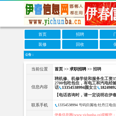
首页
招聘
装修
回收
公告：
当前位置
首页
>>
求职招聘
>> 招聘
聘机修、机修学徒和服务生工资350
2700包吃包住，有电工和汽电经验
信息内容
话
13354538994
颜女士
1824989
【电话咨询时，请一定说明在伊
联系手机
13354538994
号码归属地:牡丹江电信
伊春信息网(www.yichunba.cn)提醒您