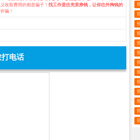
名义收取费用的都是骗子！
找工作是往兜里挣钱，让你往外掏钱的
防诈骗！
拨打电话