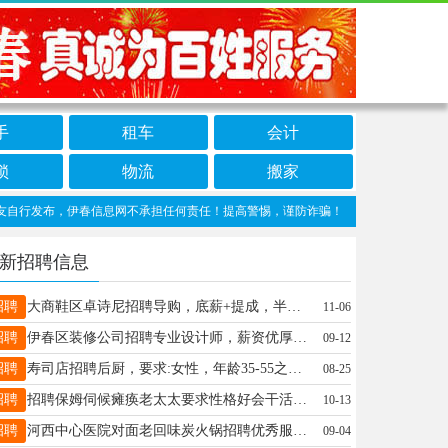
手
租车
会计
锁
物流
搬家
发布，伊春信息网不承担任何责任！提高警惕，谨防诈骗！做推广、做信息置顶！请加伊春
新招聘信息
招聘
大商鞋区卓诗尼招聘导购，底薪+提成，半天班工作轻松，、3至于3.5提、满半年有工龄～半年50、一年100、5年封顶～法定假日有三薪～2天休息～联系电话：18714581716张18714581716
11-06
招聘
伊春区装修公司招聘专业设计师，薪资优厚面议李先生13845868283
09-12
招聘
寿司店招聘后厨，要求:女性，年龄35-55之间，有责任心，能长期干，有无经验均可。老板人好事儿少，平层门市房，工作环境好，福利待遇优厚。有意者联系:13251580222，王女士。非诚勿扰王女士13251580222
08-25
招聘
招聘保姆伺候瘫痪老太太要求性格好会干活做饭可以勤快3000一个月白班休两天8点到5点咨询电话13796511852男士16664584567
10-13
招聘
河西中心医院对面老回味炭火锅招聘优秀服务员，（有专门上菜撤台人员）工资4000令加酒水提成，每个月5500左右，包吃包住，每个月两个半天休息，联系电话17678586999女士13804854608
09-04