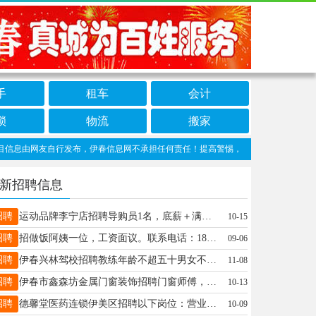
手
租车
会计
锁
物流
搬家
息由网友自行发布，伊春信息网不承担任何责任！提高警惕，谨防诈骗！做推广、做信息置
新招聘信息
招聘
运动品牌李宁店招聘导购员1名，底薪＋满勤＋提成＋超额翻倍，月休4天，节年福利，有意者电话联系13624584190刘女士18249809949
10-15
招聘
招做饭阿姨一位，工资面议。联系电话：18324665999霍经理18324665999
09-06
招聘
伊春兴林驾校招聘教练年龄不超五十男女不限会开手动挡车性格好语言表达能力强13766757520李先生13766757520
11-08
招聘
伊春市鑫森坊金属门窗装饰招聘门窗师傅，带薪招聘门窗学徒，一经录用给上保险，中午供饭外地可提供食宿！有意者请联系下方电话微信同步姜经理15645895554
10-13
招聘
德馨堂医药连锁伊美区招聘以下岗位：营业员10名、收银员2名、执业药师若干名。收银员、营业员要求年龄45岁以下，高中及以上学历，会电脑基本操作，入职转正缴纳三险。薪酬待遇面议。面试地址：伊春区东步行街德馨堂中心店二楼人力资源部。联系电话：3336692或18324651141冯女士18324651141
10-09