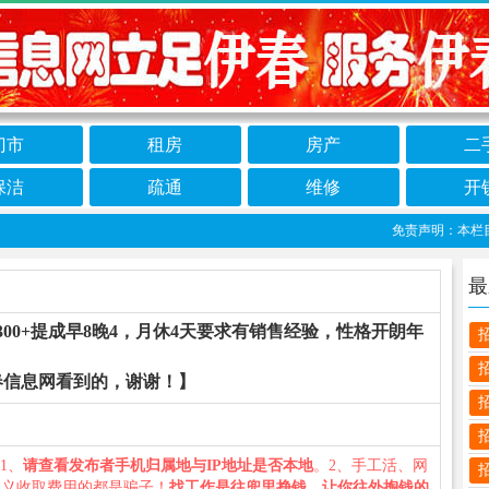
门市
租房
房产
二
保洁
疏通
维修
开
免责声明：本栏目信
最
00+提成早8晚4，月休4天要求有销售经验，性格开朗年
春信息网看到的，谢谢！】
：1、
请查看发布者手机归属地与IP地址是否本地
。2、手工活、网
名义收取费用的都是骗子！
找工作是往兜里挣钱，让你往外掏钱的