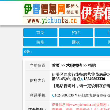
首页
招聘
装修
回收
公告：
当前位置
首页
>>
求职招聘
>> 招聘
伊美区西步行街招聘营业员底薪23
龄35-45岁小雨点
18249803330
信息内容
【电话咨询时，请一定说明在伊
联系手机
18249803330
号码归属地:伊春市移动
伊春信息网(www.yichunba.cn)提醒您
防骗提醒：
络兼职、刷单，都是骗子！凡以各种