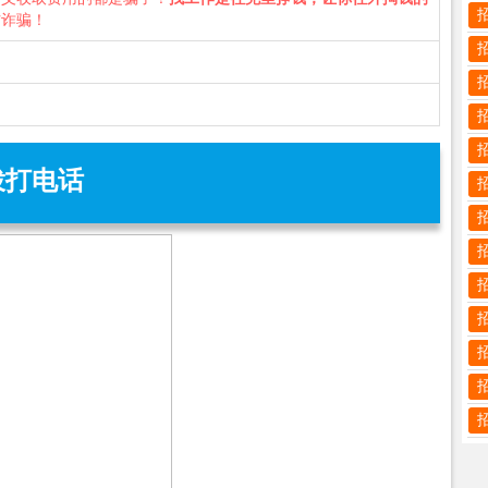
防诈骗！
拨打电话