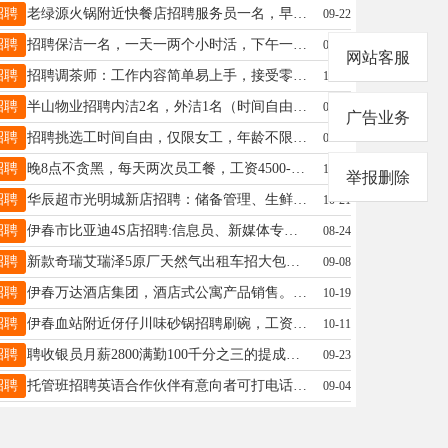
招聘
老绿源火锅附近快餐店招聘服务员一名，早七到下午三点，工资面议。联系电话，15145838831潘兵15145838831
09-22
招聘
招聘保洁一名，一天一两个小时活，下午一点上班，时间自由。。检查下卫生没有什么累活李18745809117
09-04
网站客服
招聘
招聘调茶师：工作内容简单易上手，接受零基础，月薪3500-5000，月休2天，要求年龄35岁以下，工作积极，态度认真，服务意识强乐乐茶18345873369
10-18
招聘
半山物业招聘内洁2名，外洁1名（时间自由，活好干不累），保安2名，附近优先，短期非诚勿扰。有意者来来物业联系。程先生13199277791
09-02
广告业务
招聘
招聘挑选工时间自由，仅限女工，年龄不限，计件工资，到月就开，长期招人，真实有效地址桥北河西杨女士15561915598
09-25
招聘
晚8点不贪黑，每天两次员工餐，工资4500-5000之间，过节有福利、生日有蛋糕忙时就午和晚饭口，其他时间可休息，现招50以下服务员，要求责任心稳定。工作地点：松韵城五期0458街区二楼，来回有站点线车陈先生15604581017
10-01
举报删除
招聘
华辰超市光明城新店招聘：储备管理、生鲜促销员、食百理货员、收银员、客服员、装卸工若干名工作要求:吃苦耐劳，较强的执行力，适应倒班制，年龄24周岁-55周岁薪资待遇：基本工资+绩效提成+满勤奖，月休两天，缴纳社保，生日假等报名地址：卓悦万象城负一层华辰办公室或光明家具城一楼招聘处招聘电话：13351388488（微信同步）张女士13351388488
10-21
招聘
伊春市比亚迪4S店招聘:信息员、新媒体专员、网销专员、预备店长、市场经理、金融专员、销售、机修技师、钣金技师、喷漆技师，待遇优厚。联系电话:18945879520联系方式伊美称呼孙经理18945879520微信18945879520孙经理18745817848
08-24
招聘
新款奇瑞艾瑞泽5原厂天然气出租车招大包司机，要求证件齐全，有押金。周19304587771
09-08
招聘
伊春万达酒店集团，酒店式公寓产品销售。岗位：置业顾问任职要求：年龄20-40岁，男女均可，形象气质佳，培训后上岗。薪资待遇：底薪+高额提成（1%-2%），免费提供午餐及饮品。工作时间：早九晚五。工作地点：升辉广场&0458街区。马总13384583658
10-19
招聘
伊春血站附近伢仔川味砂锅招聘刷碗，工资3500，家住河西附近优先，男女不限，老板事少活好干，有意者联系，要长期工谭先生13904589518
10-11
招聘
聘收银员月薪2800满勤100千分之三的提成月带薪假8-10天包吃包住（节假日不休）；年龄18--33岁、有工作经验者优先电话13354538994颜女士18249892521
09-23
招聘
托管班招聘英语合作伙伴有意向者可打电话细谈康老师18004580908
09-04