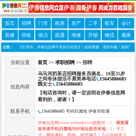
首页
招聘
门市
租房
房产
二手
租车
会计
装修
回收
保洁
疏通
维修
开锁
物流
搬家
息由网友自行发布，伊春信息网不承担任何责任！提高警惕，谨防诈骗！做推广、做信息置
公告：
当前位置
首页
>>
求职招聘
>> 招聘
乌马河奶茶店招聘服务员俩名。18至35岁
之间有休假活不累简单电话
15645886685
魏女士
15645886685
信息内容
【电话咨询时，请一定说明在伊春信息网
看到的，谢谢！】
联系手机
15645886685
号码归属地:伊春市联通
伊春信息网(www.yichunba.cn)提醒您：1、
请查看
发布者手机归属地与IP地址是否本地
。2、手工
活、网络兼职、刷单，都是骗子！凡以各种名义