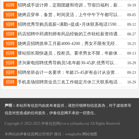
招聘
招聘成手设计师，定期团建和培训，节假日福利，薪资待遇优厚联系人李先生：13845868283李先生13845868283
10-19
招聘
烧烤店穿串，备货，时间灵活，上午中午下午都可以，兼职全职均可，活不累，河西老档案局，年龄不限，电话有时候接不到，加微信联系王13351086266
09-05
招聘
招聘优秀导购员底薪+满勤+提成+月休联系电话15904588858李女士15904588858
09-12
招聘
药店招聘中药调剂师有药品经验的工作轻松薪资待遇优厚每月带薪休息张女士18324667566
08-27
招聘
烧烤店招聘抓串工月薪4000-4200，男女不限有无经验均可，14点-24点上班，地址松韵城农贸市场，电话18104585118白女士18104585118
10-25
招聘
驿站招长期快递员，投柜员。要求男女不限，年龄体力够就行，心细，责任心强。待遇电话联系。有经验者电联，吴先生13114587976请联系此号码吴先生17758895804
09-13
招聘
济兴家电招聘优秀导购员5名年龄30-45岁,优秀可以交省外五险一金，年均月薪4000-7000元,享受节日福利，公司团建，带薪休假：联系电话18324686669周经理周经理18324686669
10-29
招聘
招聘坐班会计一名要求：年龄25-45岁有会计从业资格证从事过会计相关工作月休四天工资面议姜18714769995
09-23
招聘
手机卖场招聘营业员三名工作稳定月休三天联系电话18545486669赵经理18545486669
10-29
声明：
本站所有信息均由发布者提供，请您仔细辨别信息真伪，对于虚假类等
信息对您造成的任何损失，伊春信息网不承担一切责任。
Copyright © 2022-2025 伊春信息网(www.yichunba.cn) All Rights Reserved.
本网站由
伊春信息网
运营维护 微信：wangkuiba
网站地图