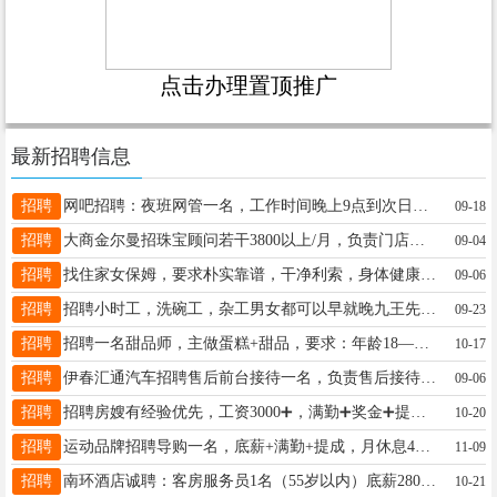
点击办理置顶推广
最新招聘信息
招聘
网吧招聘：夜班网管一名，工作时间晚上9点到次日早9点。年龄20岁以上。田先生13039681561
09-18
招聘
大商金尔曼招珠宝顾问若干3800以上/月，负责门店销售。社保，晋升空间，带薪培训，带薪休假应聘标准：有销售经验优先，公司给予平台，提供学习机会，有较强的沟通能力，有责任心。电话13846633003梅女士梅蕾13846633003
09-04
招聘
找住家女保姆，要求朴实靠谱，干净利索，身体健康，有健康证，陪护半自理老太太，4000带薪休息两天，满勤4500，联系电话13845853267车女士13845853267
09-06
招聘
招聘小时工，洗碗工，杂工男女都可以早就晚九王先生13845830099
09-23
招聘
招聘一名甜品师，主做蛋糕+甜品，要求：年龄18——30岁，女，成手优先，也可学徒工作，招长期，有上进心，早8.30——晚6，工资面议，待遇优厚杨18204585147
10-17
招聘
伊春汇通汽车招聘售后前台接待一名，负责售后接待，维修，保养，质保的客户，要求会开车，亲和力强，学习力，执行力强，有汽车相关行业从业经历者优先...更多>>联系电话：13339489579王先生13339489579
09-06
招聘
招聘房嫂有经验优先，工资3000➕，满勤➕奖金➕提成，慕13149586698
10-20
招聘
运动品牌招聘导购一名，底薪+满勤+提成，月休息4天，早晚可倒班，月薪3500-6000元，有无经验者均可，期待优秀的你来加入。王女士18324650587
11-09
招聘
南环酒店诚聘：客房服务员1名（55岁以内）底薪2800+200满勤，要求有工作经验，服从管理。另外需要客房临时工（110/天）张15246929696
10-21