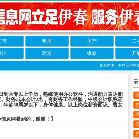
门市
租房
房产
二
保洁
疏通
维修
开
免责声明：本栏目信息由网友
最
日制大专以上学历，熟练使用办公软件，沟通能力表达能
康。财务成本会计2名，有财务工作经验，中级会计职称证
名，年龄58周岁以下，身体健康。以上岗位薪资面议。曹女
春信息网看到的，谢谢！】