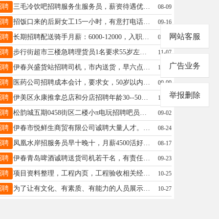
招聘
三毛冷饮吧招聘服务生服务员，薪资待遇优，联系电话15246918878孙女士15945803808
08-09
招聘
招饭口来的后厨女工15一小时，有意打电话条件在家会切菜做饭的杨女士18745885936
09-16
网站客服
招聘
长期招聘配送骑手月薪：6000-12000，入职奖励2000，车辆电瓶首月免费使用，车辆补贴1000，老骑手回归奖2000元业务经理：月薪4000-7000，20岁以上，男女不限，学历不限，有无经验均可陈女士18504581458
09-14
招聘
步行街超市三楼急聘理货员1名要求55岁左右女有经验无经验都可以活好干老板事少有意者电话联系18645800123张先生18645800123
11-07
广告业务
招聘
伊春兴盛货站招聘司机，市内送货，早六点上班，需要装卸，长期工作，工资5000+长期工作联系电话：13796480723张18645830332
10-05
招聘
医药公司招聘成本会计，要求女，50岁以内，有3年以上财务经验，能熟练使用办公软件及财务软件。月休四天，节假日带薪串休。可交保险。薪资面议。有意者联系于：13352580127于13352580127
09-09
举报删除
招聘
伊美区永康推拿总店和分店招聘年龄30--50岁之间女性性格温和喜爱学习喜欢养生者优先有无经验均可免费培训月薪2000元月休2天中午有工作餐百分之五提成顾客都是预约上门工作环境优雅家不是本市的可在店里住宿周经理13104584577
10-17
招聘
松韵城五期0458街区二楼小π电玩招聘吧员老板事少基本不在店里要求女性40岁以下先生19104585222
09-02
招聘
伊春市悦鲜生商贸有限公司诚聘大量人才。现需大量收银员。理货员。促销员。店长。薪资待遇面议。有意者联系苍店长：13845498010。期待您的加入。苍店长18345891731
08-24
招聘
凤凰水岸招服务员早十晚十，月薪4500活好干刘18645876821
08-17
招聘
伊春青岛啤酒诚聘送货司机若干名，有责任心，工作踏实！年龄35--45岁薪资底薪加提成4000-8000有经验优先。有意电联13234581119陈经理陈经理13234581119
09-23
招聘
项目资料整理，工程内页，工程验收相关经验本科及以上学历，年龄37周岁以内；具有优秀的综合分析能力及观察发现意识；转正交五险一金13766759202王女士13766759202
10-25
招聘
为了让有文化、有素质、有能力的人员展示自己能力，公司特聘请2️⃣5️⃣周岁—6️⃣1️⃣周岁的人员。可以学习金融知识、学习语言沟通艺术。充实自己，提升自己男女不限，高中以上学历联系电话：18845825295欢迎咨询，欢迎加入！????????????张女士18845825295
10-27