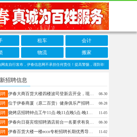
手
租车
会计
锁
物流
搬家
自行发布，伊春信息网不承担任何责任！提高警惕，谨防诈骗！做推广、做信息置顶！请加
新招聘信息
招聘
伊春大商百货大楼四楼波司登新店开业，现招聘优秀导购员，要求年龄45岁以下，有服务经验者优先，薪资待遇3000-7000元，半天班，大品牌货好卖。有意者可到店面谈或电话咨询18645869996或18645868586李先生18645868586
08-30
招聘
位于伊春商厦（原二百货）健身俱乐产招聘保洁员，可兼职，工作时间早6点到8点，下午1点到3点（2点到4点也可），详情面议。联系电话：13845858600姚女士13845858600
08-28
招聘
烧烤店招聘钟点工午11点-晚11点​晚5点-晚11点地点：普新小区​张女士13124586161
11-05
招聘
伊春向日葵宾馆招聘酒店前台一名要求有良好的沟通能力和亲和力，工作地点伊春八中附近，工作时间上一休一
08-30
招聘
伊春百货大楼一楼ecco专柜招聘长期优秀导购形象好，气质佳，40周岁以下热爱零售行业，学习能力强有责任心，有集体荣誉感有同等品牌销售经验者优先底薪+提成+5天年假+生日福利+法定假日三薪+五险一金杨女士13845839191
11-02