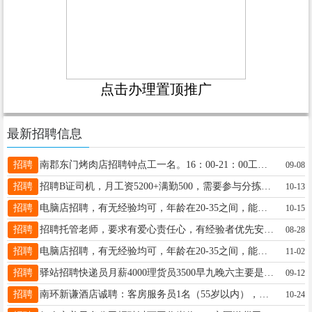
点击办理置顶推广
最新招聘信息
招聘
南郡东门烤肉店招聘钟点工一名。16：00-21：00工资1500赵18645819828
09-08
招聘
招聘B证司机，月工资5200+满勤500，需要参与分拣装车,不参与分拣装车3600元全职内勤:工资4000(底薪3800+200满勤)工作内容:分拣扫描快件装卸工:工资4000(底薪3800+200满勤)工作内容:装卸快件要求:无重大疾病脑梗心梗心脏病等工作地点:汇源展厅对面。联系电话:13766789712王经理15304580178
10-13
招聘
电脑店招聘，有无经验均可，年龄在20-35之间，能上高安监控，学习期间，有带薪工资，学会留用，能独立完成工作，工资3000元，工作时间早8晚5，中午1.5时吃饭，每个月4天带薪假和节假日，长期干给交养老保险，能在友好居住，要求有责任心，善于沟通，身体健康，地址，友好，电话号码13136716789夏女士18604588388
10-15
招聘
招聘托管老师，要求有爱心责任心，有经验者优先安13115582109
08-28
招聘
电脑店招聘，有无经验均可，年龄在20-35之间，能上高安监控，学习期间，有带薪工资，学会留用，能独立完成工作，工资3000元，工作时间早8晚5，中午1.5时吃饭，每个月4天带薪假和节假日，长期干给交养老保险，能在友好居住，要求有责任心，善于沟通，身体健康，地址，友好，电话号码13136716789夏女士18604588388
11-02
招聘
驿站招聘快递员月薪4000理货员3500早九晚六主要是分拣入库送的3-4家要求40以内身体健康有需要的联系张18445845306
09-12
招聘
南环新谦酒店诚聘：客房服务员1名（55岁以内），底薪2800+200满勤，要求有工作经验，服从管理张15246929696
10-24