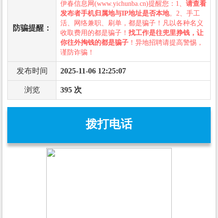
伊春信息网(www.yichunba.cn)提醒您：1、
请查看
发布者手机归属地与IP地址是否本地
。2、手工
活、网络兼职、刷单，都是骗子！凡以各种名义
防骗提醒：
收取费用的都是骗子！
找工作是往兜里挣钱，让
你往外掏钱的都是骗子
！异地招聘请提高警惕，
谨防诈骗！
发布时间
2025-11-06 12:25:07
浏览
395 次
拨打电话