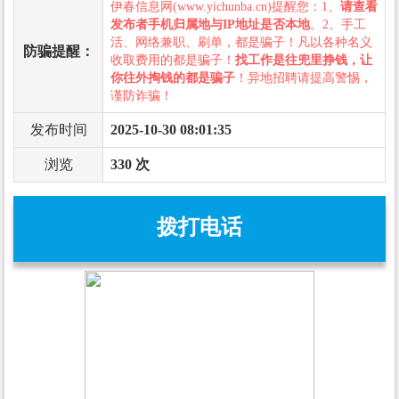
伊春信息网(www.yichunba.cn)提醒您：1、
请查看
发布者手机归属地与IP地址是否本地
。2、手工
活、网络兼职、刷单，都是骗子！凡以各种名义
防骗提醒：
收取费用的都是骗子！
找工作是往兜里挣钱，让
你往外掏钱的都是骗子
！异地招聘请提高警惕，
谨防诈骗！
发布时间
2025-10-30 08:01:35
浏览
330 次
拨打电话