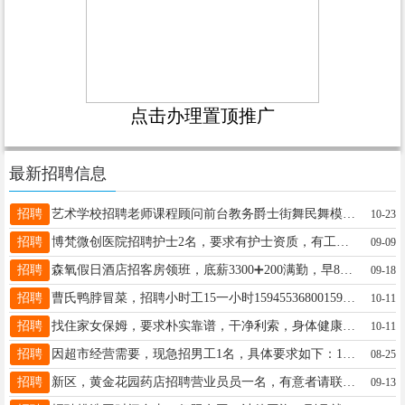
点击办理置顶推广
最新招聘信息
招聘
艺术学校招聘老师课程顾问前台教务爵士街舞民舞模特教师模特助教薪资待遇好工作环境好微信电话同步1580458703618545488177备注：有艺术类课程顾问经验的优先。同时《吸纳优秀合作伙伴入驻》萱18545488177
10-23
招聘
博梵微创医院招聘护士2名，要求有护士资质，有工作经验优先。工资3500-7000，交五险，待遇优厚。张女士13846680808
09-09
招聘
森氧假日酒店招客房领班，底薪3300➕200满勤，早8晚5提供3餐月休2天王女士18504582888
09-18
招聘
曹氏鸭脖冒菜，招聘小时工15一小时1594553680015918182880300
10-11
招聘
找住家女保姆，要求朴实靠谱，干净利索，身体健康，有健康证。做两顿饭，陪护半自理老人男，每月3500带薪休息4天。长期。郭先生16604581117
10-11
招聘
因超市经营需要，现急招男工1名，具体要求如下：1.年龄（20-45岁），身体健康，能吃苦耐劳；2.主要负责超市日常理货、上货、搬货，打扫店内卫生等杂务；3.手脚麻利，做事踏实，为人诚恳，有相关超市工作经验者优先。薪资待遇：早8点至晚7点3500元一个月干得好有额外奖励。有意者请至乐购小超市联系电话：15504581088小超市面积不大，也可干半班下午1点至晚7点期待你的加入！王女士15504581088
08-25
招聘
新区，黄金花园药店招聘营业员员一名，有意者请联系16646039018褚女士13351382133
09-13