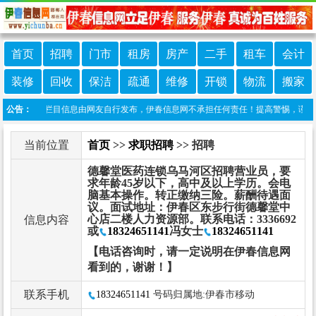
首页
招聘
门市
租房
房产
二手
租车
会计
装修
回收
保洁
疏通
维修
开锁
物流
搬家
责声明：本栏目信息由网友自行发布，伊春信息网不承担任何责任！提高警惕，谨防诈骗！
公告：
当前位置
首页
>>
求职招聘
>> 招聘
德馨堂医药连锁乌马河区招聘营业员，要
求年龄45岁以下，高中及以上学历。会电
脑基本操作。转正缴纳三险。薪酬待遇面
议。面试地址：伊春区东步行街德馨堂中
心店二楼人力资源部。联系电话：3336692
信息内容
或
18324651141
冯女士
18324651141
【电话咨询时，请一定说明在伊春信息网
看到的，谢谢！】
联系手机
18324651141
号码归属地:伊春市移动