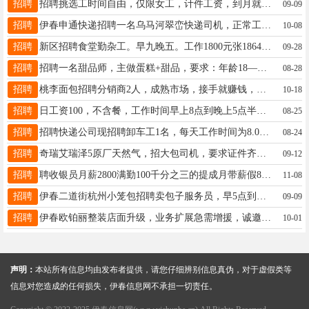
招聘
招聘挑选工时间自由，仅限女工，计件工资，到月就开，长期招人，真实有效地址桥北河西杨女士15561915598
09-09
招聘
伊春申通快递招聘一名乌马河翠峦快递司机，正常工作时间：早6：30-下午15：30左右。月薪5000元/月，满勤加200。有需要体力劳动部分，有意电联15694589080微信同号。苍先生15694589080
10-08
招聘
新区招聘食堂勤杂工。早九晚五。工作1800元张18645871112
09-28
招聘
招聘一名甜品师，主做蛋糕+甜品，要求：年龄18——30岁，成手优先，也可学徒工作，招长期，有上进心，有独立制作思维，早8.30——晚6，工资面议，想学的联系杨18204585147
08-28
招聘
桃李面包招聘分销商2人，成熟市场，接手就赚钱，要求男士，45岁以下，会开车，沟通能力强，有执行能，培训合格后保底收入6000元/月，电话18249804455食品批发招聘库房配货员2人，男女均可，要求50岁以下，身体素质好，干活利索，勤快，有责任心，团队协作好，联系电话1366458017518249804455王先生13664580175
10-18
招聘
日工资100，不含餐，工作时间早上8点到晚上5点半，工作地点，二百货附近，老板事少，欢迎一起工作！大学生暑期工优先。不要加微信，请直接打电话。王15145806335
08-25
招聘
招聘快递公司现招聘卸车工1名，每天工作时间为8.00-12.00，另招聘长工4名，底薪+满勤，有意向者电联：18324689991杨助理19815593613
08-24
招聘
奇瑞艾瑞泽5原厂天然气，招大包司机，要求证件齐全，有押金。长期的来。19304587771周19304587771
09-12
招聘
聘收银员月薪2800满勤100千分之三的提成月带薪假8-10天包吃包住（节假日不休）；年龄18--33岁、有工作经验者优先电话13354538994颜女士18249892521
11-08
招聘
伊春二道街杭州小笼包招聘卖包子服务员，早5点到下午1点，工资3500元，另招包包子工，早5点到9.30，电话13846634172赵13846634172
09-09
招聘
伊春欧铂丽整装店面升级，业务扩展急需增援，诚邀全案设计师两名，期待优秀的你加入！孙总18645876668
10-01
声明：
本站所有信息均由发布者提供，请您仔细辨别信息真伪，对于虚假类等
信息对您造成的任何损失，伊春信息网不承担一切责任。