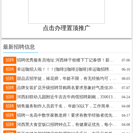
点击办理置顶推广
最新招聘信息
招聘
招聘优秀服务员地址:河西林干校楼下丁记春饼！薪资待遇:底薪4700+300满勤有两个半天休息！联系电话:18645811277邢女士18645811277
07-06
招聘
幸运咖招人啦！！！[咖啡][咖啡][咖啡]幸运咖招聘咖啡师有无经验均可要求态度热情积极干净利索可以长期工作，短期也可以我在幸运咖等你你在哪里？????联系电话：19604580888王先生19604580888
06-10
招聘
甜品店招学徒，裱花师，年龄不限，有无经验均可，工资待遇优厚，底薪➕满勤➕提成➕工龄奖，每月两天带薪休假，非诚勿扰李15636417066
08-05
招聘
品牌女装扩店升级招聘导购两名要求形象好气质佳20-40岁有销售工作经验优先工作时间上下午倒班制底薪＋提成＋满勤十工龄3000-5000李19604580990
07-07
招聘
河西妇联幼儿园附近​牛吉吉牛肉馆​招聘刷碗，3500​13104580818先生18045886515
04-24
招聘
销售服务制作人员若干名， 年龄50以下，工作简单易上手，人品好即可，待遇非常优厚！ 联系电话：17804583338.13124589089. 工作地点：万象城一楼徐先生17804583338
04-08
招聘
招聘一名高中数学家教老师！要求有教学经验者优先。薪资面议。王先生13039693916
04-17
招聘
河西黑大食堂饭口招聘钟点工，有健康证优先，每小时15元，详情面谈老板电话13315583733修女士13115583733
04-08