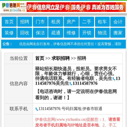
首页
招聘
门市
租房
房产
二手
租车
会计
装修
回收
保洁
疏通
维修
开锁
物流
搬家
明：本栏目信息由网友自行发布，伊春信息网不承担任何责任！提高警惕，谨防诈骗！做推
公告：
当前位置
首页
>>
求职招聘
>> 招聘
驿站招长期快递员，投柜员。要求男女不
限，年龄体力够就行，心细，责任心强。
待遇电话联系。有经验者电联，吴先生
13
114587976
吴先生
13114587976
信息内容
【电话咨询时，请一定说明在伊春信息网
看到的，谢谢！】
联系手机
13114587976
号码归属地:伊春市联通
伊春信息网(www.yichunba.cn)提醒您：1、
请查看
发布者手机归属地与IP地址是否本地
。2、手工