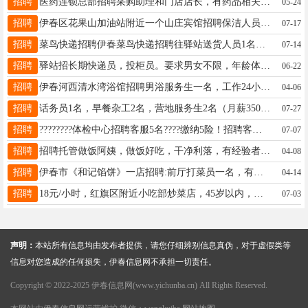
招聘
医药连锁总部招聘采购助理和门店店长，有药品相关经验者优先，能熟练操作电脑。待遇从优，详情面议。工作地点邮电大厦附近。于：13352580127于13352580127
05-24
招聘
伊春区花果山加油站附近一个山庄宾馆招聘保洁人员2名，供吃住，伙食好，要求身体健康年龄55岁以下，工资待遇优厚每月3500多收拾房间还有提成，住宿单间，，王先生17804585199
07-17
招聘
菜鸟快递招聘伊春菜鸟快递招聘往驿站送货人员1名，底薪3000。要求认真负责，会骑三轮车有驾驶证者优先。送完就可以下班。有意者联系:13845821222于先生于先生13845821222
07-14
招聘
驿站招长期快递员，投柜员。要求男女不限，年龄体力够就行，心细，责任心强。待遇电话联系。有经验者电联，吴先生13114587976吴先生13114587976
06-22
招聘
伊春河西清水湾浴馆招聘男浴服务生一名，工作24小时休息24小时，供两餐，年龄45一58岁，要求责任心强，身体健康的人。工资2700元一个月。张丽华18945453335
04-06
招聘
话务员1名，早餐杂工2名，营地服务生2名（月薪3500）张15246929696
07-27
招聘
????????体检中心招聘客服5名????缴纳5险！招聘客服5名！！！[烟花]任职资格1、25岁-45岁，人品端正。2、有较强的沟通与学习能力，和较强[烟花]薪资待遇3000-6000联系电话:19917775827郑老师15145806607
07-07
招聘
招聘托管做饭阿姨，做饭好吃，干净利落，有经验者优先安13115582109
04-08
招聘
伊春市《和记馅饼》一店招聘:前厅打菜员一名，有服务经验者优先录用，待遇优厚，工作长期稳定，要求能起早。林业局提供宿舍！应聘电话:13329486033或者13039661889，地址:伊青南二道街！王经理13329486033
04-14
招聘
18元/小时，红旗区附近小吃部炒菜店，45岁以内，在家会做饭就能干，工作时间下午4:30-7:30分，工作时间三小时杨女士18745885936
07-03
声明：
本站所有信息均由发布者提供，请您仔细辨别信息真伪，对于虚假类等
信息对您造成的任何损失，伊春信息网不承担一切责任。
Copyright © 2022-2025 伊春信息网(www.yichunba.cn) All Rights Reserved.