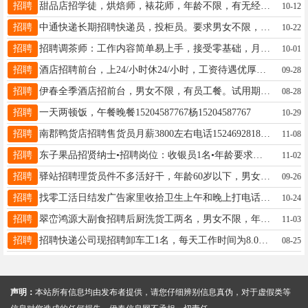
招聘
甜品店招学徒，烘焙师，裱花师，年龄不限，有无经验均可，工资待遇优厚，底薪➕满勤➕提成➕工龄奖，每月两天带薪休假，非诚勿扰李15636417066
10-12
招聘
中通快递长期招聘快递员，投柜员。要求男女不限，年龄体力够就行，心细，责任心强。待遇电话联系。另有多个成熟驿站出兑，地理位置优异，设备齐全，每天到货量1000左右，发货30-40件，收入稳定，不愁客源，带有屋内设备，接手能干就是挣钱。联系电话：13114587976吴先生17758895804
10-22
招聘
招聘调茶师：工作内容简单易上手，接受零基础，月薪4000-5000，月休2天，要求年龄35岁以下；招聘后厨人员：工作内容煮茶，切水果，年龄45岁-55岁之间，有意者电话联系乐乐茶18345873369
10-01
招聘
酒店招聘前台，上24/小时休24/小时，工资待遇优厚于13846658883
09-28
招聘
伊春全季酒店招前台，男女不限，有员工餐。试用期后上五险招早餐师傅，早5-13点，薪资面谈联系电话：18045808848尚女士18045808848
08-28
招聘
一天两顿饭，午餐晚餐15204587767杨15204587767
10-29
招聘
南郡鸭货店招聘售货员月薪3800左右电话15246928184王15246928184
11-08
招聘
东子果品招贤纳士•招聘岗位：收银员1名•年龄要求：25周岁～45周岁•????岗位要求：干活麻利、形象好，有工作经验者优先•????薪资待遇：底薪3500元+满勤200元•工作时间：早上8:30～晚上8:00•联系电话：13115582000黄女士13115582000
11-02
招聘
驿站招聘理货员件不多活好干，年龄60岁以下，男女不限，早9点，中午一小时休息李13351387123
09-26
招聘
找零工活日结发广告家里收拾卫生上午和晚上打电话琳琳15145812192
10-24
招聘
翠峦鸿源大副食招聘后厨洗货工两名，男女不限，年龄60岁以内，干活麻利，工资面议联系电话18345872157
11-03
招聘
招聘快递公司现招聘卸车工1名，每天工作时间为8.00-12.00，另招聘长工4名，底薪+满勤，有意向者电联：18324689991杨助理19815593613
08-25
声明：
本站所有信息均由发布者提供，请您仔细辨别信息真伪，对于虚假类等