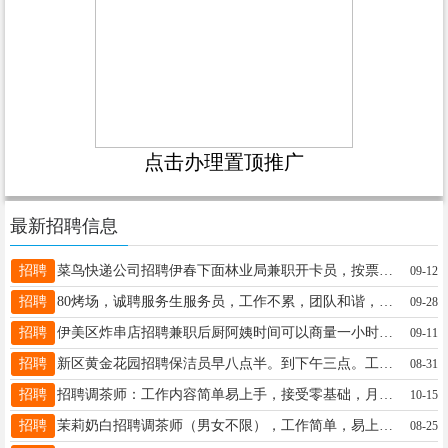
点击办理置顶推广
最新招聘信息
招聘
菜鸟快递公司招聘伊春下面林业局兼职开卡员，按票计费：翠峦、金山屯、五营、嘉荫、红星、带领有意者电话联系：13845821222于老板13845821222
09-12
招聘
80烤场，诚聘服务生服务员，工作不累，团队和谐，底薪3500➕满勤200➕小费➕订台提成每月5000➕，有意者致电13199269999潘女士潘女士13199269999
09-28
招聘
伊美区炸串店招聘兼职后厨阿姨时间可以商量一小时16每天四小时起日结周结都可以电话13945878677赵女士13846670095
09-11
招聘
新区黄金花园招聘保洁员早八点半。到下午三点。工作轻松，工资1600加满勤200元张18645871112
08-31
招聘
招聘调茶师：工作内容简单易上手，接受零基础，月薪3500-5000，月休2天，要求年龄35岁以下，工作积极，态度认真，服务意识强乐乐茶18345873369
10-15
招聘
茉莉奶白招聘调茶师（男女不限），工作简单，易上手，待遇：底薪+提成+带薪休假，要求：干净利索、有责任心。联系电话：13936780218女士18714779993
08-25