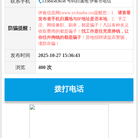
联系手机
13384583658
号码归属地:伊春市电信
伊春信息网(www.yichunba.cn)提醒您：1、
请查看
发布者手机归属地与IP地址是否本地
。2、手工
活、网络兼职、刷单，都是骗子！凡以各种名义
防骗提醒：
收取费用的都是骗子！
找工作是往兜里挣钱，让
你往外掏钱的都是骗子
！异地招聘请提高警惕，
谨防诈骗！
发布时间
2025-10-27 15:36:43
浏览
400 次
拨打电话