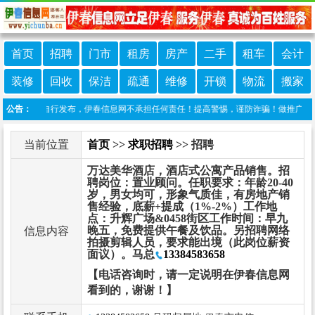
首页
招聘
门市
租房
房产
二手
租车
会计
装修
回收
保洁
疏通
维修
开锁
物流
搬家
息由网友自行发布，伊春信息网不承担任何责任！提高警惕，谨防诈骗！做推广、做信息置
公告：
当前位置
首页
>>
求职招聘
>> 招聘
万达美华酒店，酒店式公寓产品销售。招
聘岗位：置业顾问。任职要求：年龄20-40
岁，男女均可，形象气质佳，有房地产销
售经验，底薪+提成（1%-2%）工作地
点：升辉广场&0458街区工作时间：早九
晚五，免费提供午餐及饮品。另招聘网络
信息内容
拍摄剪辑人员，要求能出境（此岗位薪资
面议）。马总
13384583658
【电话咨询时，请一定说明在伊春信息网
看到的，谢谢！】