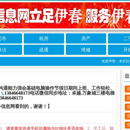
门市
租房
房产
二
保洁
疏通
维修
开
免责声明：本栏目信息
最
沟通能力强会基础电脑操作节假日期间上班、工作轻松、
：
13846648173
电话微信同步地址：卓越.万象城三楼电梯
3846648173
春信息网看到的，谢谢！】
：1、
请查看发布者手机归属地与IP地址是否本地
。2、手工活、网