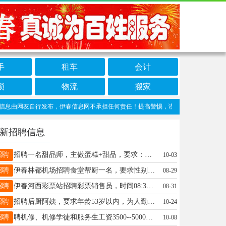
手
租车
会计
锁
物流
搬家
由网友自行发布，伊春信息网不承担任何责任！提高警惕，谨防诈骗！做推广、做信息置顶
新招聘信息
招聘
招聘一名甜品师，主做蛋糕+甜品，要求：年龄18——30岁，女，成手优先，也可学徒工作，招长期，有上进心，早8.30——晚6，月薪4——5k➕，待遇优厚杨18204585147
10-03
招聘
伊春林都机场招聘食堂帮厨一名，要求性别女，身体健康，联系人：李经理电话13846671055李经理13846671055
08-29
招聘
伊春河西彩票站招聘彩票销售员，时间08:30-18:30，月休两天，工资3000-3500。年龄40岁以下，工资面议，有经验者优先，也可培训。。15145826155
08-31
招聘
招聘后厨阿姨，要求年龄53岁以内，为人勤快人品好，爱干净，短期勿扰，上班时间7:30-14:30乐乐茶18345873369
10-24
招聘
聘机修、机修学徒和服务生工资3500--5000，实习期3个月考核通过直接晋级，实习期工资2700包吃包住，有电工和汽电经验者优先，月带薪假4-10天（节假日不休）年龄18--35岁电话13354538994颜女士18249892521
10-08