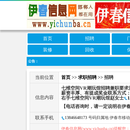
首页
招聘
装修
回收
公告：
当前位置
首页
>>
求职招聘
>> 招聘
七维空间VR潮玩馆招聘兼职要求
薪资丰厚、有提成奖金联系方式
信息内容
右手七维空间VR潮玩馆赵女士
1
【电话咨询时，请一定说明在伊
联系手机
13846648173
号码归属地:伊春市移动
伊春信息网(www.yichunba.cn)提醒您