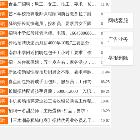
招聘
食品厂招聘：男工、女工、技工，要求：长期稳定，身体健康，责任心强，55岁以内，联系电话：18645845555孟经理18645845555
11-07
招聘
艺术学校招聘老师课程顾问前台教务拉丁爵士街舞民舞体能模特教师模特助教薪资待遇好工作环境好微信电话同步1580458703618545488177备注：有艺术类课程顾问经验的优先。同时《吸纳优秀合作伙伴入驻》萱18545488177
09-08
网站客服
招聘
驿站招长期快递员，投柜员。要求男女不限，年龄体力够就行，心细，责任心强。待遇电话联系。有经验者电联，吴先生13114587976请联系此号码吴先生17758895804
09-10
招聘
招聘小学低段托管老师。电话。16645806888陈先生16645806888
09-10
广告业务
招聘
驿站招聘快递员月薪4000早10晚7主要是分拣入库送的3-4家要求40以内身体健康有需要的联系张18445845306
09-15
招聘
南郡小学附近招聘包包子工小时工要求工作认真吃苦耐劳店内氛围好老板事少早上车接电话18845847001马先生18845847001
09-06
举报删除
招聘
招一名住家保姆，五十岁左右，家务活少，主要是陪伴聊天，有意者与我联系，工资面议。高先生13846684580
10-08
招聘
新区松韵城快餐招后厨男女不限，要求年龄不超过四十五岁，微信电话13846628299宋13846628299
11-04
招聘
喜点面包招聘成手面包师、服务员，工作简单、易上手、中午供饭，要求：干活干净利索、有责任心。联系电话：18714779993联系电话：18714779993女士18714779993
08-25
招聘
长期招聘配送骑手月薪：6000-12000，入职奖励2000，车辆电瓶首月免费使用，车辆补贴1000，老骑手回归奖2000元????????业务经理：月薪4000-7000，20岁以上，男女不限，学历不限，有无经验均可陈女士18504581458
09-21
招聘
手机卖场招聘营业员三名收银员两名工作稳定月休三天联系电话18545486669赵经理18545486669
10-07
招聘
招聘一名甜品师，主做蛋糕+甜品，要求：年龄18——30岁，女，成手优先，也可学徒工作【包教会，招长期，有上进心，早8.30——晚6，成手工资4000➕待遇优厚杨18204585147
10-29
招聘
【三木潮品私域电商】招聘优秀业务员若干任职要求：年龄18-35销售经验电商运营经验优先熟悉微信生态私域运营经验优先岗位职责：私域流量运营团队自带流量上手简单无需外出承接线上私域引流用户日常toC接待客户解答问题沟通负责小程序店铺及朋友圈运营有效提升用户转化复购率GMV及领导交代的其他事物带薪试用期7天业务能力上手快可提前转正底薪➕提成➕绩效➕奖金综合工资5xxx-1xxxx工作优点：都是年轻人工作氛围轻松可以学到专业知识发展前景无限好工资待遇高碾压平均工资工作地点：新区工作时间：11:00-22:00联系人：三木13382153336三木潮品团队欢迎您的加入王先生17262598313
10-07