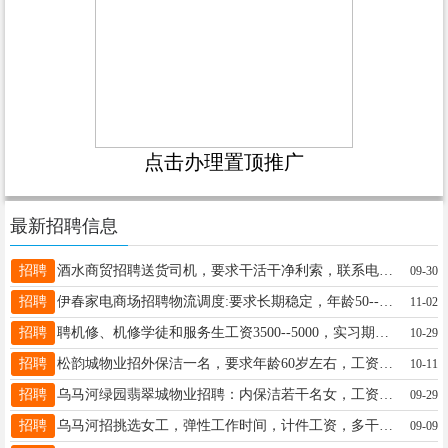
点击办理置顶推广
最新招聘信息
招聘
酒水商贸招聘送货司机，要求干活干净利索，联系电话17845087999梁志17845087999
09-30
招聘
伊春家电商场招聘物流调度:要求长期稳定，年龄50--55岁，男女均可，熟悉电脑，沟通能力强，有管理经验者优先，联系电话:18645847696林经理林经理13694581942
11-02
招聘
聘机修、机修学徒和服务生工资3500--5000，实习期3个月考核通过直接晋级，实习期工资2700包吃包住，有电工和汽电经验者优先，月带薪假4-10天（节假日不休）年龄18--35岁电话13354538994颜女士18249892521
10-29
招聘
松韵城物业招外保洁一名，要求年龄60岁左右，工资1930，会开电动车，男女不限吕站13945871345
10-11
招聘
乌马河绿园翡翠城物业招聘：内保洁若干名女，工资：2000--2300.年龄60岁以下。能长期干，人品好，身体健康。联系电话：13904589235程毅13904589235
09-29
招聘
乌马河招挑选女工，弹性工作时间，计件工资，多干多得，到月就开支，以上信息绝对真实，工作地点乌马河关女士13039675012
09-09