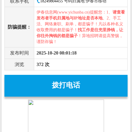
联系手机
18249804455
号码归属地:伊春市移动
伊春信息网(www.yichunba.cn)提醒您：1、
请查看
发布者手机归属地与IP地址是否本地
。2、手工
活、网络兼职、刷单，都是骗子！凡以各种名义
防骗提醒：
收取费用的都是骗子！
找工作是往兜里挣钱，让
你往外掏钱的都是骗子
！异地招聘请提高警惕，
谨防诈骗！
发布时间
2025-10-20 08:01:18
浏览
372 次
拨打电话