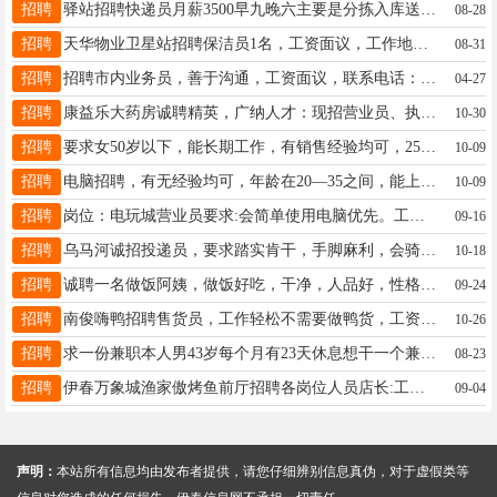
招聘
驿站招聘快递员月薪3500早九晚六主要是分拣入库送的3-4家要求男的40以内身体健康有需要的联系张18445845306
08-28
招聘
天华物业卫星站招聘保洁员1名，工资面议，工作地点卫星小区，联系电话15145828277孔女士15145828277
08-31
招聘
招聘市内业务员，善于沟通，工资面议，联系电话：17845087999
04-27
招聘
康益乐大药房诚聘精英，广纳人才：现招营业员、执业药师，熟练操作电脑、爱岗敬业，有责任心，能够不断虚心学习，有进取心，能长期工作，有工作经验者优先录取。工资待遇优厚，加入我们，成就精彩职场人生！！！联系电话13114588880邱女士13113664585143
10-30
招聘
要求女50岁以下，能长期工作，有销售经验均可，2500休息2天，2800没有休息，可自选。联系电话13846641698李13846641698
10-09
招聘
电脑招聘，有无经验均可，年龄在20—35之间，能上高安监控，学习期间，有带薪工资，学会留用，能独立完成工作，工资3000元，工作时间早8晚5，中午1.5小时吃饭，每月4天带薪假，长期能干给交养老保险，要求，有责任心，善于沟通，身体健康，电话号码13136716789夏女士18604588388
10-09
招聘
岗位：电玩城营业员要求:会简单使用电脑优先。工资：3000-4000工作时间：9:00-22:00，上一休一，周六日不休联系方式：13804850735全女士13804850735
09-16
招聘
乌马河诚招投递员，要求踏实肯干，手脚麻利，会骑三轮电动车即可。月薪3000满勤500，有意者拨打电话13845848481寇先生13845848481
10-18
招聘
诚聘一名做饭阿姨，做饭好吃，干净，人品好，性格好，两到三个人吃饭，中午1.30吃饭，晚饭6.30吃饭，地址伊春林城小区，联系电话17810255699仇女士13845854129
09-24
招聘
南俊嗨鸭招聘售货员，工作轻松不需要做鸭货，工资每月4000左右，有意者联系18904625602王先生18904585635
10-26
招聘
求一份兼职本人男43岁每个月有23天休息想干一个兼职本人会一些水电技术19104582232王19104582232
08-23
招聘
伊春万象城渔家傲烤鱼前厅招聘各岗位人员店长:工资6000～10000+服务员：工资3400～5000传菜员：工资3400～5000工作时间：早9：00-晚20：30立岗时间短,连锁店,事少。1/每月三整天带薪休息2/管理岗享受/绩效奖金/超额奖金/纯利润奖金3/供住寝室离工作地点10分钟内路程，具备热水器，环境优。4/营业额日提成，当天就能拿到钱。5/工作地点：黑龙江伊春万象城渔家傲烤鱼联系电话☎️:151-1460-5640冯经理17345616168
09-04
声明：
本站所有信息均由发布者提供，请您仔细辨别信息真伪，对于虚假类等