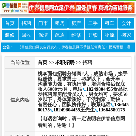
首页
招聘
门市
租房
房产
二手
租车
会计
装修
回收
保洁
疏通
维修
开锁
物流
搬家
声明：本栏目信息由网友自行发布，伊春信息网不承担任何责任！提高警惕，谨防诈骗！做
公告：
当前位置
首页
>>
求职招聘
>> 招聘
桃李面包招聘分销商2人，成熟市场，接手
就赚钱，要求男士，45岁以下，会开车，
沟通能力强，有执行能，培训合格后保底
收入6000元/月，电话
18249804455
食品批
发招聘库房配货员2人，男女均可，要求50
岁以下，身体素质好，干活利索，勤快，
信息内容
有责任心，团队协作好，联系电话
136645
80175
18249804455
王先生
13664580175
【电话咨询时，请一定说明在伊春信息网
看到的，谢谢！】