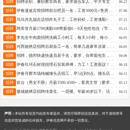
招聘
招聘全职，兼职教官两名，要求退伍军人，中大专文化程度，五官端正，形象良好，身高1.70米以上，王女士15246940067
06-22
招聘
伊春漫途宾馆招聘前台吧员一名，工资3000元+售房提成，上一休一，工作地点伊春夜市附近刘先生13704581150
07-06
招聘
乌马河丸福吉店招炸丸子工，工作轻松，工资满勤+绩效，要求会使用收银系统韩先生15636400715
07-21
招聘
聘库管月薪2700满勤100带薪假6－8天包吃包住（节假日不休）；年龄20--30岁、会电脑，有工作经验者优先，可以培训的，电话18004587078聘机修、机修学徒和服务生工资3500--5000，实习期3个月考核通过直接晋级，实习期工资2700包吃包住，有电工和汽电经验者优先，月带薪假4-10天（节假日不休）年龄18--35岁电话13354538994招店长和助理月薪4000--6000实习期3个月，实习工资3500包吃包住，学历大专以上，懂线上运营优先，月带薪假4天，有管理经验或本行业工作经验电话：13354538994聘收银员月薪2800满勤100千分之三的提成月带薪假8-10天包吃包住（节假日不休）；年龄18--33岁、有工作经验者优先电话13354538994林13504577675
05-23
招聘
李先生牛肉面招聘洗碗工小时工，每天3小时，每小时14元，晚17：00—20：00姜13039691202
04-05
招聘
河西烧烤店招聘后厨杂工一名，简单几道家常凉菜，干过的后厨阿姨也可以，年龄50岁以下，另招聘小时工1名，时间5点到9点，非诚勿扰！只要长期工！张女士18845840606
04-05
招聘
招聘，德邦快递快递员若干名，要求，自带面包车，公司给车补和油补，月薪4千到6千，干得多就挣得多，公司给交养老保险。欢迎新人加入。联系上:林经理13462504444林经理15754581186
04-06
招聘
伊春玖珂石材现招理石安装师傅，力工！工资面议！王先生16629786000
06-19
招聘
伊春升辉市场纯碱馒头店招工，早5点到9点。馒头店出兑。接手即可营业，非诚勿扰。姜15754586500
04-12
招聘
前台（男女不限）月薪3500-4500+，客房主管（要求有经验）月薪4500-6000张15246929696
05-13
招聘
傲城烧烤店招聘传菜生。一层楼。年龄40岁以下。活简单。有人带。有意者打电话13846607701女士13846607701
04-15
声明：
本站所有信息均由发布者提供，请您仔细辨别信息真伪，对于虚假类等
信息对您造成的任何损失，伊春信息网不承担一切责任。