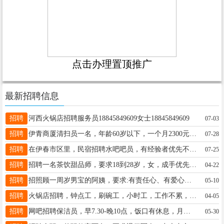
点击办理置顶推广
最新招聘信息
招聘
河西火锅店招聘服务员18845849609女士18845849609
07-03
招聘
伊青商厦清扫员一名，年龄60岁以下，一个月2300元，带薪一天。有意者联系13704585041佟女士13704585041
07-28
招聘
在伊春市区里，民宿招聘水吧吧员，有经验者优先不会做可教，底薪3000每杯都有额外提成，能吃苦耐劳者联系！！刘先生18145429998
07-25
招聘
招聘一名茶饮甜品师，要求18到28岁，女，成手优先，不是成手可以教，要长期，小店，早8晚6，工资面议杨18204585147
04-22
招聘
招照顾一周岁男宝的阿姨，要求:有责任心、有爱心、会做饭，年龄不超过55，早上7点半到晚上5点，有意者电联，非诚勿扰！王女士13134584358
05-10
招聘
火锅店招聘，钟点工，刷碗工，小时工，工作不累，待遇好，电话13314586155马女士13314586155
04-05
招聘
网吧招聘保洁员，早7.30-晚10点，饭口有休息，月薪3600。王先生15604587569
05-30