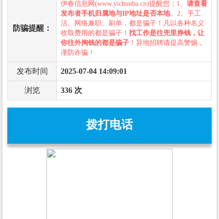
伊春信息网(www.yichunba.cn)提醒您：1、
请查看
发布者手机归属地与IP地址是否本地
。2、手工
活、网络兼职、刷单，都是骗子！凡以各种名义
防骗提醒：
收取费用的都是骗子！
找工作是往兜里挣钱，让
你往外掏钱的都是骗子
！异地招聘请提高警惕，
谨防诈骗！
发布时间
2025-07-04 14:09:01
浏览
336 次
拨打电话