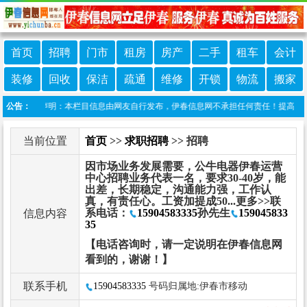
首页
招聘
门市
租房
房产
二手
租车
会计
装修
回收
保洁
疏通
维修
开锁
物流
搬家
公告：
免责声明：本栏目信息由网友自行发布，伊春信息网不承担任何责任！提高警惕，谨
当前位置
首页
>>
求职招聘
>> 招聘
因市场业务发展需要，公牛电器伊春运营
中心招聘业务代表一名，要求30-40岁，能
出差，长期稳定，沟通能力强，工作认
真，有责任心。工资加提成50...更多>>联
系电话：
15904583335
孙先生
159045833
信息内容
35
【电话咨询时，请一定说明在伊春信息网
看到的，谢谢！】
联系手机
15904583335
号码归属地:伊春市移动