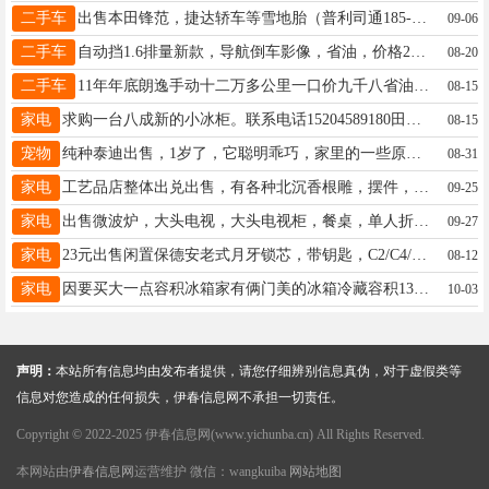
二手车
出售本田锋范，捷达轿车等雪地胎（普利司通185-65-15），微波炉，大头电视，大头电视柜，餐桌，单人床等闲置物品，低价处理。陈先生13846628918
09-06
二手车
自动挡1.6排量新款，导航倒车影像，省油，价格2万1电话17845569999赵先生17845569999
08-20
二手车
11年年底朗逸手动十二万多公里一口价九千八省油神器朱18182883513
08-15
家电
求购一台八成新的小冰柜。联系电话15204589180田女士15204589180
08-15
宠物
纯种泰迪出售，1岁了，它聪明乖巧，家里的一些原因不能养了，价格不高，重点是能去个好人家！孙女士13704858989
08-31
家电
工艺品店整体出兑出售，有各种北沉香根雕，摆件，茶台，有意者电话联系13766726588王女士13766726588
09-25
家电
出售微波炉，大头电视，大头电视柜，餐桌，单人折叠铁床，木制单人床等闲置物品，低价处理。陈先生13846628918
09-27
家电
23元出售闲置保德安老式月牙锁芯，带钥匙，C2/C4/C15/C32升级C级叶片。锁芯80长，大于55mm，B级锁芯。功能完好。适合老式盼盼防盗门、春天门、美心门。闲置物品，一经售出概不退换！仅限伊美区自提。分类：锁具配件有兴趣的朋友可以联系我，非诚勿扰哦～先生13045259667
08-12
家电
因要买大一点容积冰箱家有俩门美的冰箱冷藏容积137冷冻容积70现正在使用中低价出卖300元程先生15245865991
10-03
声明：
本站所有信息均由发布者提供，请您仔细辨别信息真伪，对于虚假类等
信息对您造成的任何损失，伊春信息网不承担一切责任。
Copyright © 2022-2025 伊春信息网(www.yichunba.cn) All Rights Reserved.
本网站由
伊春信息网
运营维护 微信：wangkuiba
网站地图