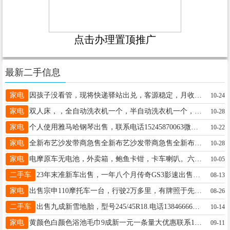
点击办理置顶推广
最新二手信息
家电
因孩子没看管，现将快递驿站出兑，客源稳定，月收入稳定，接手就赚钱，有需要的可以来看看，电话16604583833露露女16604583833
10-24
家电
双人床，，全自动洗衣机一个，半自动洗衣机一个，座椅等物品，有需要的随时联系女士13089619586
10-28
家电
个人使用雅马哈钢琴出售，联系电话15245870063微信同步梁女士15245870063
10-22
家电
全新布艺沙发带商急售全新布艺沙发带商急售全新布艺沙发带商急售送货上门王18645877878
10-28
家电
电摩原车无电池，外卖箱，鲍鱼卡钳，卡车喇叭。六百块钱直接拿走。杰女士15645896622
10-05
二手车
23年末准新车出售，一年八个月传奇GS3影速出售，劲享版,七千公里，有意者联系王先生13624584655
08-13
家电
出售宗申110摩托车一台，行驶2万多里，有牌照于先生13846658750
08-26
二手车
出售九成新雪地胎，型号245/45R18.电话13846666697。关女士13846666697
10-14
家电
黄颜色白颜色浴池毛巾9成新一元一条量大优惠联系15604589559先生15604589559
09-11