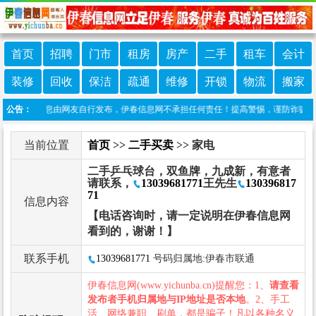
首页
招聘
门市
租房
房产
二手
租车
会计
装修
回收
保洁
疏通
维修
开锁
物流
搬家
：本栏目信息由网友自行发布，伊春信息网不承担任何责任！提高警惕，谨防诈骗！做推广
公告：
当前位置
首页
>>
二手买卖
>> 家电
二手乒乓球台，双鱼牌，九成新，有意者
请联系，
13039681771
王先生
130396817
71
信息内容
【电话咨询时，请一定说明在伊春信息网
看到的，谢谢！】
联系手机
13039681771
号码归属地:伊春市联通
伊春信息网(www.yichunba.cn)提醒您：1、
请查看
发布者手机归属地与IP地址是否本地
。2、手工
活、网络兼职、刷单，都是骗子！凡以各种名义