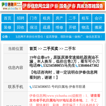
首页
招聘
门市
租房
房产
二手
租车
会计
装修
回收
保洁
疏通
维修
开锁
物流
搬家
布，伊春信息网不承担任何责任！提高警惕，谨防诈骗！做推广、做信息置顶！请加伊春信
公告：
当前位置
首页
>>
二手买卖
>> 二手车
19年众泰sr9，原版原漆变速箱机器滴油不
漏，本人换车，低价出售2万，看车可小刀
电话☎️
13234580055
马先生
13846647302
信息内容
【电话咨询时，请一定说明在伊春信息网
看到的，谢谢！】
联系手机
13234580055
号码归属地:伊春市联通
伊春信息网(www.yichunba.cn)提醒您：1、
请查看
发布者手机归属地与IP地址是否本地
。2、手工
活、网络兼职、刷单，都是骗子！凡以各种名义