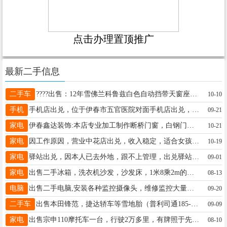
点击办理置顶推广
最新二手信息
二手车
????出售：12年雪佛兰科鲁兹白色自动挡带天窗座椅加热高配自动挡带天窗，保险检车全年伊春市内看车。家庭代步车，这车都是原版原漆的！☎️：18645801227曾女士18845839413
10-10
手机
手机店出兑，位于伊春市五官医院对面手机店出兑，黄金地段位置佳，相邻步行街，市医院，生意好人流量大，保证接手即赚钱？有意者电话联系13846641698李13846641698
09-21
家电
伊春鑫达装饰:本店专业加工制作断桥门窗，白钢门窗、铝朔铝门窗、白钢楼梯扶手、卷帘门、防盗门，以及各种型材门窗加工与安装，专业精修各种门窗!电话:16645389888（维修请打这个电话）曹先生13904588055
10-21
家电
因工作原因，营业中花店出兑，收入稳定，适合女孩子自己创业！临近学校，客源稳定，不会技术可以交，进货资源便宜！张女士17845568309
10-19
家电
驿站出兑，因本人已去外地，跟不上管理，出兑驿站，每月2万件左右，小区小，一共19栋楼！量大事少！有想法的联系我！张18814782762
09-01
家电
出售二手冰箱，洗衣机沙发，沙发床，1米8乘2m的木质床，床垫子，1米2乘1米8的单人床，1m乘以40的鱼缸，茶几，电视柜儿，学习桌，13284581844学习椅，猫笼子，狗笼子，老板椅。。各种生活用品。价格便宜，欢迎致电。电话，13895938437微信同步。何先生13284581844
08-13
电脑
出售二手电脑,安装各种监控摄像头，维修监控大量出售二手电脑、各种配置，出售二手手机，黎明小区4号楼华兴电脑15246921685刘先生15246921685
09-20
二手车
出售本田锋范，捷达轿车等雪地胎（普利司通185-65-15），微波炉，大头电视，大头电视柜，餐桌，单人床等闲置物品，低价处理。陈先生13846628918
09-09
家电
出售宗申110摩托车一台，行驶2万多里，有牌照于先生13846658750
08-10