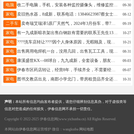
电脑
收二手电脑，手机，安装各种监控摄像头，维修监控，显示器，主机，个人电脑，可上门，伊春周边，市内15246921685上门做系统，清灰，设置路由刘先生15246921685
09-30
家电
卖旧热水器，8成新，联系电话：13846623987蔡女士13846623987
08-12
二手车
卖奇瑞艾瑞泽5原厂天然气，2024年3月份车，带7年油补。价格低。19304587771周19304587771
09-19
家电
有一九成新晾衣架出售白钢款有需要的联系王先生13846607867
10-27
家电
????洗车店转让????因个人身体原因，无暇顾及，现将盈利中洗车店转让。本店位置优越，周边小区、市场，车流量大。店内设备齐全且新，有稳定客源，接手即可经营，价格面议地址：伊春升辉市场北门附近联系电话：13614583988钟先生15145825769
10-21
家电
出售两用电焊机一台，没用几回，出售瓦工工具，现有1米2长地砖刀推刀一台，只用了两回于先生13846658750
08-31
家电
康溪盛世KX—08球台，九九成新，全套设备，朋友家自用。价格嘎嘎美丽，有需要的朋友可以联系13904589753。肖先生13895939395
09-03
家电
伊春市区药店转让，经营8年，手续齐全，不需要经营者是否有相关资质，固定客源，位置在跳骚市场里，具体电话沟通，费用低。孙13351386696
09-07
家电
图书文教店出兑，南郡小学北门，带房租货品齐全还带复印，老店客源稳定，带地下室能住能做饭，接手即可盈利，有意者可以来店里看看女士13115588986
10-31
声明：
本站所有信息均由发布者提供，请您仔细辨别信息真伪，对于虚假类等
信息对您造成的任何损失，伊春信息网不承担一切责任。
Copyright © 2022-2025 伊春信息网(www.yichunba.cn) All Rights Reserved.
本网站由
伊春信息网
运营维护 微信：wangkuiba
网站地图