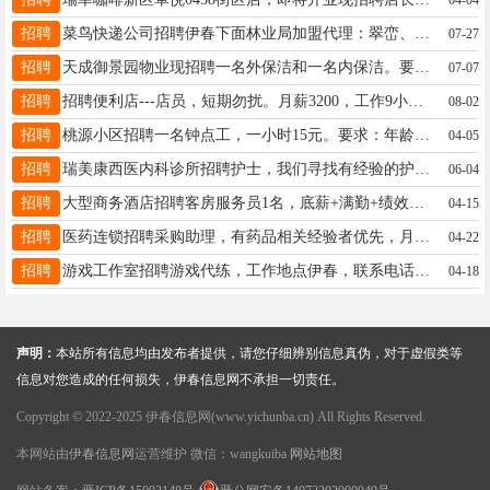
招聘
菜鸟快递公司招聘伊春下面林业局加盟代理：翠峦、金山屯、五营、嘉荫有意者电话联系：13845821222于经理于先生13845821222
07-27
招聘
天成御景园物业现招聘一名外保洁和一名内保洁。要求身体健康工作认真负责。联系电话：18249886988娜女士18249886988
07-07
招聘
招聘便利店---店员，短期勿扰。月薪3200，工作9小时。王13352586530
08-02
招聘
桃源小区招聘一名钟点工，一小时15元。要求：年龄40到55岁.勤劳，会做面案活岳女士13796506267
04-05
招聘
瑞美康西医内科诊所招聘护士，我们寻找有经验的护士，热爱工作，并具备护士资格证的。详细信息请咨询电话13114588880邱女士13113664585143
06-04
招聘
大型商务酒店招聘客房服务员1名，底薪+满勤+绩效+五险，工作环境舒适，待遇优厚，有经验者优先陆经理18845809797
04-15
招聘
医药连锁招聘采购助理，有药品相关经验者优先，月休四天，工作地点邮电大厦附近。薪资面议。于：13352580127于13352580127
04-22
招聘
游戏工作室招聘游戏代练，工作地点伊春，联系电话18604580933周先生18604580933
04-18
声明：
本站所有信息均由发布者提供，请您仔细辨别信息真伪，对于虚假类等
信息对您造成的任何损失，伊春信息网不承担一切责任。
Copyright © 2022-2025 伊春信息网(www.yichunba.cn) All Rights Reserved.
本网站由
伊春信息网
运营维护 微信：wangkuiba
网站地图