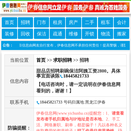
首页
招聘
门市
租房
房产
二手
租车
会计
装修
回收
保洁
疏通
维修
开锁
物流
搬家
声明：本栏目信息由网友自行发布，伊春信息网不承担任何责任！提高警惕，谨防诈骗！做
公告：
当前位置
首页
>>
求职招聘
>> 招聘
甜品店招聘刷碗保洁阿姨工资2800。具体
事宜面谈陈
18445821733
信息内容
【电话咨询时，请一定说明在伊春信息网
看到的，谢谢！】
联系手机
18445821733
号码归属地:黑龙江伊春
伊春信息网(www.yichunba.cn)提醒您：1、
请查看
发布者手机归属地与IP地址是否本地
。2、手工
活、网络兼职、刷单，都是骗子！凡以各种名义
防骗提醒：
收取费用的都是骗子！
找工作是往兜里挣钱，让