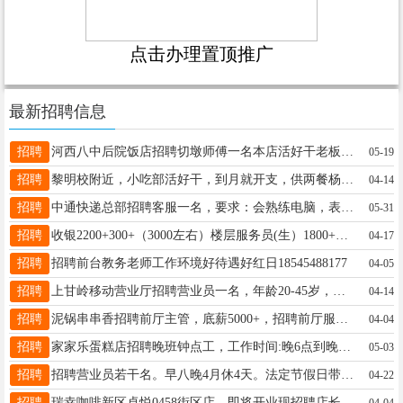
点击办理置顶推广
最新招聘信息
招聘
河西八中后院饭店招聘切墩师傅一名本店活好干老板事不多工作时间早8.30--晚8.00工资4500---5000有奖金要求男女不限身体健康有工作经验者优先王先生13091615665
05-19
招聘
黎明校附近，小吃部活好干，到月就开支，供两餐杨女士18745885936
04-14
招聘
中通快递总部招聘客服一名，要求：会熟练电脑，表达能力强，工资面议，联系电话17758893007.刘女士刘女士17758893007
05-31
招聘
收银2200+300+（3000左右）楼层服务员(生）1800+200+提成（2600左右）男浴服务员2000+200+提成女浴服务员2200+300+提成有工作餐上一休一待遇好活好干事少杨先生15094595555
04-17
招聘
招聘前台教务老师工作环境好待遇好红日18545488177
04-05
招聘
上甘岭移动营业厅招聘营业员一名，年龄20-45岁，底薪加提成五险一金，早八晚五每月有休息电话：13895930626张女士13895930626
04-14
招聘
泥锅串串香招聘前厅主管，底薪5000+，招聘前厅服务员、服务生底薪4000+满勤+酒水，招聘前厅加串大姐底薪3200+满勤，能长期干的，有责任心的每月额外有奖金，有意者电话联系18182888811微信同号许13394581061
04-04
招聘
家家乐蛋糕店招聘晚班钟点工，工作时间:晚6点到晚九点，联系电话：13895939797周13895939797
05-03
招聘
招聘营业员若干名。早八晚4月休4天。法定节假日带薪休息，春节除外。毛女士15704583917
04-22
招聘
瑞幸咖啡新区卓悦0458街区店，即将开业现招聘店长1名，工资8000+咖啡师10名，工资4000+王13091603030
04-04