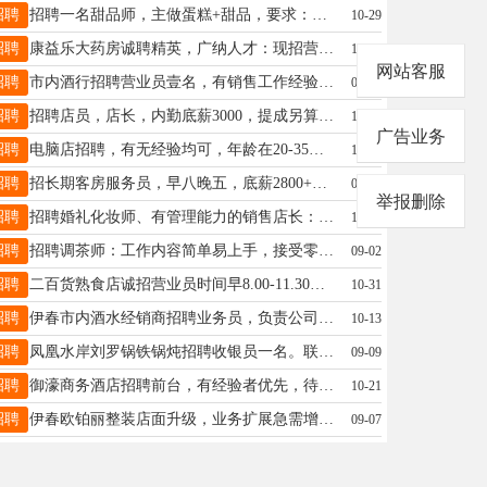
招聘
招聘一名甜品师，主做蛋糕+甜品，要求：年龄18——30岁，女，成手优先，也可学徒工作【包教会，招长期，有上进心，早8.30——晚6，成手工资4000➕待遇优厚杨18204585147
10-29
招聘
康益乐大药房诚聘精英，广纳人才：现招营业员、执业药师，熟练操作电脑、爱岗敬业，有责任心，能够不断虚心学习，有进取心，能长期工作，有工作经验者优先录取。工资待遇优厚，加入我们，成就精彩职场人生！！！联系电话13114588880邱女士13113664585143
10-13
网站客服
招聘
市内酒行招聘营业员壹名，有销售工作经验者优先。本市户口，吃苦耐劳。年龄：30岁-50岁，底薪+满勤+提成+年终奖。另招男工壹名，年龄：30岁—55岁之间，会开车优先。电话：13845838989陈经理13845838989
08-25
招聘
招聘店员，店长，内勤底薪3000，提成另算，上不封顶7小时工作制，中午两小时休息想要赚钱的来，短期勿扰地址：铁力，双丰伊春招聘☎️：15245889990（微信同步）刘女士13766736677
10-26
广告业务
招聘
电脑店招聘，有无经验均可，年龄在20-35之间，能上高安监控，学习期间，有带薪工资，学会留用，能独立完成工作，工资3000元，工作时间早8晚5，中午1.5时吃饭，每个月4天带薪假和节假日，长期干给交养老保险，能在友好居住，要求有责任心，善于沟通，身体健康，地址，友好，电话号码13136716789夏女士18604588388
10-24
招聘
招长期客房服务员，早八晚五，底薪2800+满勤200+提成，要求有工作经验，服从管理张15246929696
08-30
举报删除
招聘
招聘婚礼化妆师、有管理能力的销售店长：薪资6000到13000。 电话：177045888821770458888217704588882
10-10
招聘
招聘调茶师：工作内容简单易上手，接受零基础，月薪4000-5000，月休2天，要求年龄35岁以下；招聘后厨人员：工作内容煮茶，切水果，年龄45岁-55岁之间，有意者电话联系乐乐茶18345873369
09-02
招聘
二百货熟食店诚招营业员时间早8.00-11.30，下午1.00-6.30，工资2700+300满勤奖，年龄30-45岁电话13091601508于先生13091601508
10-31
招聘
伊春市内酒水经销商招聘业务员，负责公司政策订货、陈列整理、客情维护等工作。基本工资加提成5000到8000，年龄35到45岁。公司有带薪休息，生日礼金、节日福利等待遇。具体面试详谈，电话15134673666丁女士18645810567
10-13
招聘
凤凰水岸刘罗锅铁锅炖招聘收银员一名。联系电话15704589795宋经理15704589795
09-09
招聘
御濠商务酒店招聘前台，有经验者优先，待遇优厚，详情面谈御濠18545486333
10-21
招聘
伊春欧铂丽整装店面升级，业务扩展急需增援，诚邀全案设计师两名，期待优秀的你加入！联系电话：孙总18645876668
09-07