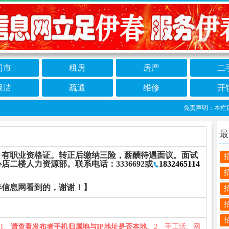
门市
租房
房产
二
保洁
疏通
维修
开
免责声明：本栏目信
最
，有职业资格证。转正后缴纳三险，薪酬待遇面议。面试
二楼人力资源部。联系电话：3336692或
1832465114
春信息网看到的，谢谢！】
：1、
请查看发布者手机归属地与IP地址是否本地
。2、手工活、网