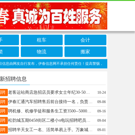
手
租车
会计
锁
物流
搬家
息由网友自行发布，伊春信息网不承担任何责任！提高警惕，谨防诈骗！做推广、做信息置
新招聘信息
招聘
老客运站商店急招店员要求女士年纪30-50之间有销售经验王女士13039661000
10-24
招聘
伊春汇通汽车招聘售后前台接待一名，负责售后接待，维修，保养，质保的客户，要求会开车，亲和力强，学习力，执行力强，有汽车相关行业从业经历者优先...更多>>联系电话：13339489579王先生13339489579
09-06
招聘
聘机修、机修学徒和服务生工资3500--5000，实习期3个月考核通过直接晋级，实习期工资2700包吃包住，有电工和汽电经验者优先，月带薪假4-10天（节假日不休）年龄18--35岁电话13354538994颜女士18249892521
09-16
招聘
松韵城五期0458街区二楼小π电玩招聘吧员年龄要求40岁以下2500+3%提成先生19104585222
09-04
招聘
招聘半天女工一名、活简单易上手。万象城四楼，联系电话18945886345邹18945886345
09-01