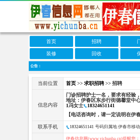
首页
招聘
装修
回收
公告：
当前位置
首页
>>
求职招聘
>> 招聘
门诊招聘护士一名，要求有经验
地址：伊春区东步行街德馨堂中心店
信息内容
1
冯女士
18324651141
【电话咨询时，请一定说明在伊
联系手机
18324651141
号码归属地:伊春市移动
伊春信息网(www.yichunba.cn)提醒您