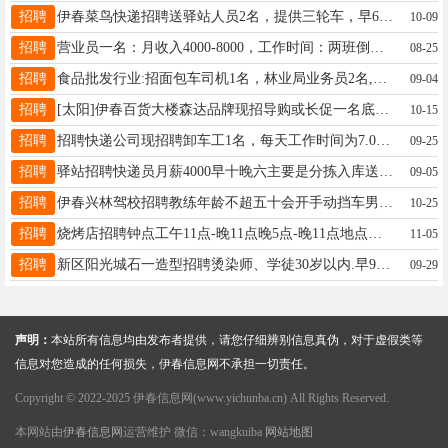
招聘
伊春菜鸟快递招聘送驿站人员2名，提供三轮车，早6:30送完下班，月保底3000+部分提成。有意者电话联系：18845810298胡女士18845810298
10-09
招聘
营业员一名：月收入4000-8000，工作时间：两班倒，早班8:00-14:30，晚班14:00-21:00福利待遇：每月带薪休假4天，年休假48天，法定假日3倍底薪，可缴纳社保岗位要求：20-30周岁，初中及以上学历，形象端正，身体健康，语言表达能力好喻女士13045258778
08-25
招聘
食品批发行业:招面包车司机1名，林业局业务员2名,区里业务员1名，工资面议，联系人：樊先生，联系电话：18814780001李女士18445810001
09-04
招聘
[太阳]伊春百货大楼森达品牌现招导购或长促一名底薪+提成+法定假日三薪+公司缴纳五险工作时间：早晚倒班，月休2天，每天工作7小时联系电话及微信13945892680赵女士13945892680
10-15
招聘
招聘快递公司现招聘卸车工1名，每天工作时间为7.00-10.00，另招聘长工4名，底薪+满勤，有意向者电联：18324689991（打这个电话号）助理19815593613
09-25
招聘
驿站招聘快递员月薪4000早十晚六主要是分拣入库送的3-4家要求40以内身体健康有需要的联系张18445845306
09-05
招聘
伊春兴林驾校招聘教练年龄不超五十会开手动挡车男女不限性格好语言表达能力强13766757520李先生13766757520
10-25
招聘
烧烤店招聘钟点工午11点-晚11点​晚5点-晚11点地点：普新小区张女士13124586161
11-05
招聘
新区阳光城石一造型招聘烫染师、学徒30岁以内.早9:00-晚20:00中午供饭.工作内容洗发、烫染.月薪2000-2500.联系电话：17310840264/13766737797老板13766737797
09-29
声明：
本站所有信息均由发布者提供，请您仔细辨别信息真伪，对于虚假类等
信息对您造成的任何损失，伊春信息网不承担一切责任。
Copyright © 2022-2025 伊春信息网(www.yichunba.cn) All Rights Reserved.
本网站由
伊春信息网
运营维护 微信：wangkuiba
网站地图