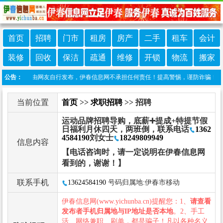
首页
招聘
门市
租房
房产
二手
租车
会计
装修
回收
保洁
疏通
维修
开锁
物流
搬家
本栏目信息由网友自行发布，伊春信息网不承担任何责任！提高警惕，谨防诈骗！做推广、
公告：
当前位置
首页
>>
求职招聘
>> 招聘
运动品牌招聘导购，底薪➕提成+特提节假
日福利月休四天，两班倒，联系电话
1362
4584190
刘女士
18249809949
信息内容
【电话咨询时，请一定说明在伊春信息网
看到的，谢谢！】
联系手机
13624584190
号码归属地:伊春市移动
伊春信息网(www.yichunba.cn)提醒您：1、
请查看
发布者手机归属地与IP地址是否本地
。2、手工
活、网络兼职、刷单，都是骗子！凡以各种名义