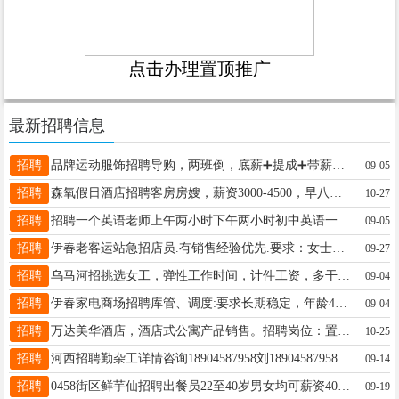
点击办理置顶推广
最新招聘信息
招聘
品牌运动服饰招聘导购，两班倒，底薪➕提成➕带薪休息➕节假日福利……期待你的加入李17504586771
09-05
招聘
森氧假日酒店招聘客房房嫂，薪资3000-4500，早八晚5王女士18504582888
10-27
招聘
招聘一个英语老师上午两小时下午两小时初中英语一天100元董16645835628
09-05
招聘
伊春老客运站急招店员.有销售经验优先.要求：女士年纪30-45岁.王女士13039661000
09-27
招聘
乌马河招挑选女工，弹性工作时间，计件工资，多干多得，到月就开支，以上信息绝对真实，工作地点乌马河关女士13039675012
09-04
招聘
伊春家电商场招聘库管、调度:要求长期稳定，年龄45--55岁，男士，熟悉电脑，带薪休息，薪资待遇面议。有相关工作经验优先。联系电话:15561918899韩经理15561918899
09-04
招聘
万达美华酒店，酒店式公寓产品销售。招聘岗位：置业顾问。任职要求：年龄20-40岁，男女均可，形象气质佳，有房地产销售经验，底薪+提成（1%-2%）工作地点：升辉广场&0458街区工作时间：早九晚五，免费提供午餐及饮品。另招聘网络拍摄剪辑人员，要求能出境（此岗位薪资面议）。马总13384583658
10-25
招聘
河西招聘勤杂工详情咨询18904587958刘18904587958
09-14
招聘
0458街区鲜芋仙招聘出餐员22至40岁男女均可薪资4000+陈女士13144588880
09-19