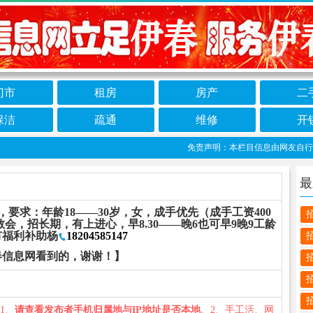
门市
租房
房产
二
保洁
疏通
维修
开
免责声明：本栏目信息由网友自行发布
最
要求：年龄18——30岁，女，成手优先（成手工资400
会，招长期，有上进心，早8.30——晚6也可早9晚9工龄
有福利补助杨
18204585147
春信息网看到的，谢谢！】
：1、
请查看发布者手机归属地与IP地址是否本地
。2、手工活、网