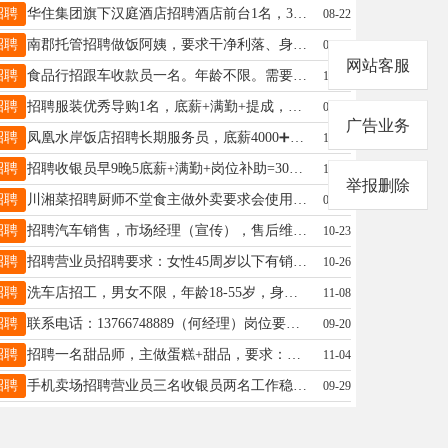
招聘
华住集团旗下汉庭酒店招聘酒店前台1名，35周岁以下，ABO倒班，底薪+提成，综合薪资3-5k，要求无明显纹身，有无经验均可！招聘客房经理1名，底薪3388，做房无底房，五险一金，上六休一，有经验优先；招聘客房服务员1名，2800底薪+200满勤+做房提成，上六休一，有经验优先；我们有：五险！员工餐（2餐）！法定假日三薪！节假日福利！王经理17262590518
08-22
招聘
南郡托管招聘做饭阿姨，要求干净利落、身体健康。13194583553女士13194583553
08-23
网站客服
招聘
食品行招跟车收款员一名。年龄不限。需要男士。
10-24
招聘
招聘服装优秀导购1名，底薪+满勤+提成，每个月带薪休息4天，有工作经验者优先，联系方式15245192901微信同步郑女士18645878838
08-08
广告业务
招聘
凤凰水岸饭店招聘长期服务员，底薪4000➕满勤200➕酒水提成➕菜品提成➕店铺宣传➕办卡提成工资5000以上早9点到晚9点有两个半天休息，联系电话：13845805917刘先生13845805917
11-04
招聘
招聘收银员早9晚5底薪+满勤+岗位补助=3000年龄45岁以内详细面谈刘女士18249803036
10-13
举报删除
招聘
川湘菜招聘厨师不堂食主做外卖要求会使用酱料调味会翻锅酱料都是成品要求勤劳肯干人品好能长干工资面议后期人员配合默契有休息工资面议18724589661张先生18724589661
09-06
招聘
招聘汽车销售，市场经理（宣传），售后维修（机修，钣金，喷漆），沟通能力、学习力、执行力强,​待遇优厚,交养老保险，月休2天，中午管餐。工作时间:早8:00---晚5:30待遇优厚。程经理13234581847
10-23
招聘
招聘营业员招聘要求：女性45周岁以下有销售经验或从事精品水果相关经验者优先待遇优厚工作地址：伊春市伊美区溪语墅西门小π甄选果品.联系方式：19104585222先生19104585222
10-26
招聘
洗车店招工，男女不限，年龄18-55岁，身体健康，会开车优先，有无经验均可，工资面议，地址伊春升辉市场附近，电话13614583988钟15145825769
11-08
招聘
联系电话：13766748889（何经理）岗位要求：平面设计师2名：熟练用PS、AI、CDR、排版、等设计软件何经理13664583792
09-20
招聘
招聘一名甜品师，主做蛋糕+甜品，要求：年龄18——30岁，女，成手优先（成手工资4000➕，也可学徒工作（边干边学包教会，招长期，有上进心，早8.30——晚6，待遇优厚杨18204585147
11-04
招聘
手机卖场招聘营业员三名收银员两名工作稳定月休三天联系电话18545486669赵经理18545486669
09-29