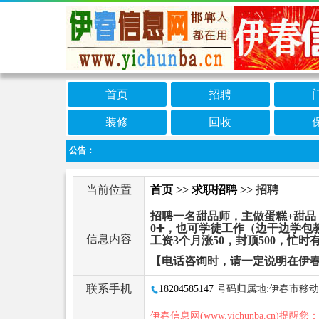
首页
招聘
装修
回收
公告：
当前位置
首页
>>
求职招聘
>> 招聘
招聘一名甜品师，主做蛋糕+甜品，
0➕，也可学徒工作（边干边学包教
信息内容
工资3个月涨50，封顶500，忙时
【电话咨询时，请一定说明在伊
联系手机
18204585147
号码归属地:伊春市移动
伊春信息网(www.yichunba.cn)提醒您