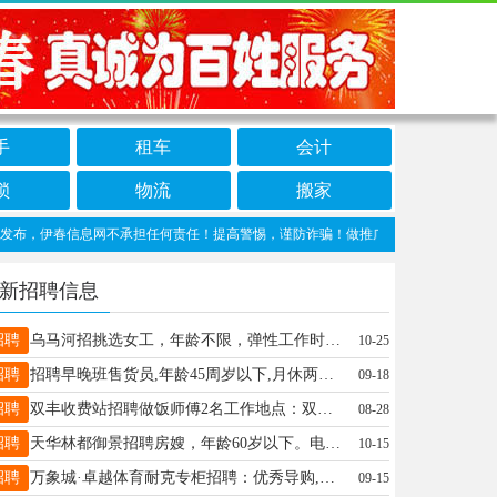
手
租车
会计
锁
物流
搬家
，伊春信息网不承担任何责任！提高警惕，谨防诈骗！做推广、做信息置顶！请加伊春信息
新招聘信息
招聘
乌马河招挑选女工，年龄不限，弹性工作时间，计件工资，多干多得，到月就开支，以上信息绝对真实，工作地点乌马河关女士13039675012
10-25
招聘
招聘早晚班售货员,年龄45周岁以下,月休两天,底薪2500＋提成+满勤+效益提成早班早8点到下午四点，晚班下午2点到晚10点联系电话17678586999仪女士17678586999
09-18
招聘
双丰收费站招聘做饭师傅2名工作地点：双丰收费站薪资待遇：面议岗位职责：1.负责职工食堂每日菜品烹饪，保证饭菜质量、口味及营养搭配；2.根据用餐人数合理备餐，避免浪费；3.保持厨房卫生整洁，确保食品安全与操作规范；4.完成食堂其他相关工作安排。任职要求：1.身体健康，持有效健康证，具备良好的卫生习惯；2.有食堂或餐饮行业工作经验者优先；3.擅长家常菜、大锅菜，能适应职工食堂工作节奏；4.年龄55周岁以下，责任心强，吃苦耐劳有意者请联系：13104586500期待您的加入，为职工提供美味健康的餐饮服务！王女士13104586500
08-28
招聘
天华林都御景招聘房嫂，年龄60岁以下。电话：15204580886孟女士13895930021
10-15
招聘
万象城·卓越体育耐克专柜招聘：优秀导购,三班倒，每月2天带薪休息，底薪➕满勤➕车补➕个人业绩➕提成翻倍奖励期待优秀的你加入18345871224李18345871224
09-15