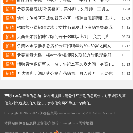
招聘
伊春美容院诚聘:美容师，美体师，头疗师，工资面议联系电话:13845898865梁女士13845898865
09-28
招聘
地址：伊美区天成御景园小区，招聘白班照顾卧床老人女保姆，身体健康、干净利索，每月休息2天，节假日正常休息，联系电话：13045256007球女士13045256007
10-09
招聘
招聘营业员招聘要求：女性45周岁以下有销售经验或从事精品水果相关经验者优先待遇优厚工作地址：伊春市伊美区溪语墅西门小π甄选果品.联系方式：19104585222先生19104585222
10-15
招聘
大商金尔曼招珠宝顾问若干3800以上/月，负责门店销售。社保，晋升空间，带薪培训，带薪休假应聘标准：有销售经验优先，公司给予平台，提供学习机会，有较强的沟通能力，有责任心。电话13846633003梅女士梅蕾13846633003
08-23
招聘
伊美区永康推拿总店和分店招聘年龄30--50岁之间女性性格温和喜爱学习喜欢养生者优先有无经验均可免费培训月薪2000元月休2天中午有工作餐百分之五提成顾客都是预约上门工作环境优雅家不是本市的可在店里住宿周经理13104584577
10-17
招聘
伊春百货大楼一楼ecco专柜招聘长期优秀导购形象好，气质佳，35岁以下热爱零售行业，学习能力强有责任心，有集体荣誉感有同等品牌销售经验者优先底薪+提成+5天年假+生日福利+法定假日三薪+五险一金杨女士13845839191
10-31
招聘
招聘男性退伍军人一名，年纪25至30岁之间，身高1.70以上，身体健康，胖子勿扰，可兼职可全职，有意者电话，微信王女士15246940067
10-13
招聘
万达酒店，酒店式公寓产品销售。月入过万，只要你来。任职要求：年龄20-40岁，男女均可。培训后上岗，有无房地产销售经验均可，工作时间早九晚五，免费供午餐。工作环境好薪资待遇好。马总13384583658
10-13
声明：
本站所有信息均由发布者提供，请您仔细辨别信息真伪，对于虚假类等
信息对您造成的任何损失，伊春信息网不承担一切责任。
Copyright © 2022-2025 伊春信息网(www.yichunba.cn) All Rights Reserved.
本网站由
伊春信息网
运营维护 微信：wangkuiba
网站地图