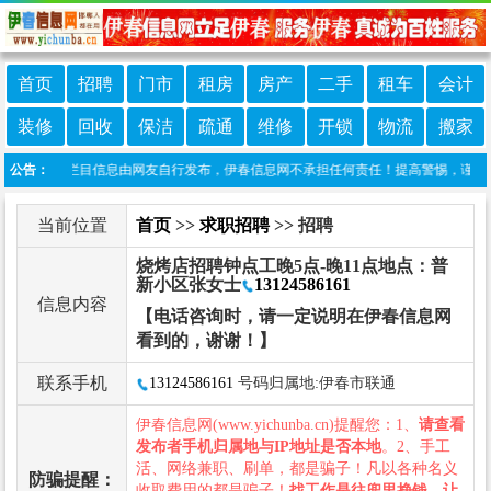
首页
招聘
门市
租房
房产
二手
租车
会计
装修
回收
保洁
疏通
维修
开锁
物流
搬家
责声明：本栏目信息由网友自行发布，伊春信息网不承担任何责任！提高警惕，谨防诈骗！
公告：
当前位置
首页
>>
求职招聘
>> 招聘
烧烤店招聘钟点工​晚5点-晚11点地点：普
新小区​张女士
13124586161
信息内容
【电话咨询时，请一定说明在伊春信息网
看到的，谢谢！】
联系手机
13124586161
号码归属地:伊春市联通
伊春信息网(www.yichunba.cn)提醒您：1、
请查看
发布者手机归属地与IP地址是否本地
。2、手工
活、网络兼职、刷单，都是骗子！凡以各种名义
防骗提醒：
收取费用的都是骗子！
找工作是往兜里挣钱，让