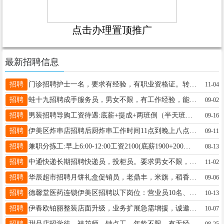
点击办理置顶推广
最新招聘信息
招聘
门诊招聘护士一名，要求有经验，有职业资格证。转正后缴纳三险，薪酬待遇面议。面试地址：伊春区东步行街德馨堂中心店二楼人力资源部。联系电话：3336692或18324651141冯女士18324651141
11-04
招聘
蛙十九招聘成手服务员，男女不限，有工作经验，能长期工作，服务态度良好。工资：底薪4300➕200满勤，酒水另算。联系电话：18630422327徐先生18645833155
09-02
招聘
男装招聘导购工资待遇:底薪+提成+两班倒（半天班）+节假日三薪+每月带薪休假4天+五险，月薪3800～6000上不封顶，入职免费回公司参观学习优秀员工逐级晋升，要求:女生，18--30周岁，身材匀称，有导购经验者优先录取，有意者速报名电话:13846648462尹13846648462
09-16
招聘
伊美区炸串店招聘后厨炸串工作时间11点到晚上八点半中间休息一个小时底薪3200餐补200满勤200是女性年龄55岁以下电话13846670095赵女士13846670095
09-11
招聘
兼职分拣工:早上6:00-12:00工资2100(底薪1900+200满勤)工作内容:分拣扫描快件全职内勤:工资3500(底薪3300+200满勤)工作内容:分拣扫描快件装卸工:工资4000(底薪3800+200满勤)工作内容:装卸快件林业局司机:B证司机工资5000(底薪4800+200满勤)要求:无重大疾病脑梗心梗心脏病等工作地点:七公里辽西物流西侧，水岸公馆南环红绿灯新峰建筑材料公司院内。联系电话:13766789712王经理15304580178
08-13
招聘
中通快递长期招聘快递员，投柜员。要求男女不限，年龄体力够就行，心细，责任心强。待遇电话联系。另有多个成熟驿站出兑，地理位置优异，设备齐全，每天到货量1000左右，发货30-40件，收入稳定，不愁客源，带有屋内设备，接手能干就是挣钱。联系电话：13114587976吴先生17758895804
11-02
招聘
华辰超市招聘月饼礼盒促销员，老鼎丰，米旗，稻香村，广式月饼导购员，90一天，早九点晚六点，共17天9月20号—10月6号田先生13154585959
09-06
招聘
德馨堂医药连锁伊美区招聘以下岗位：营业员10名、收银员2名、执业药师若干名。收银员、营业员要求年龄45岁以下，高中及以上学历，会电脑基本操作，入职转正缴纳三险。薪酬待遇面议。面试地址：伊春区东步行街德馨堂中心店二楼人力资源部。联系电话：3336692或18324651141冯女士18324651141
10-13
招聘
伊春欧铂丽整装店面升级，业务扩展急需增援，诚邀全案设计师两名，期待优秀的你加入！孙总18645876668
10-07
招聘
甜品店招学徒，裱花师，钟点工，年龄不限，有无经验均可，工资待遇优厚，底薪➕满勤➕提成➕工龄奖，每月两天带薪休假，非诚勿扰李15636417066
08-25