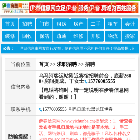
首页
招聘
门市
租房
房产
二手
租车
会计
装修
回收
保洁
疏通
维修
开锁
物流
搬家
责声明：本栏目信息由网友自行发布，伊春信息网不承担任何责任！提高警惕，谨防诈骗！
公告：
当前位置
首页
>>
求职招聘
>> 招聘
乌马河客运站附近宾馆招聘前台，底薪260
0+房间提成。丁女士
15776005555
信息内容
【电话咨询时，请一定说明在伊春信息网
看到的，谢谢！】
联系手机
15776005555
号码归属地:黑龙江伊春
伊春信息网(www.yichunba.cn)提醒您：1、
请查看
发布者手机归属地与IP地址是否本地
。2、手工
活、网络兼职、刷单，都是骗子！凡以各种名义
防骗提醒：
收取费用的都是骗子！
找工作是往兜里挣钱，让