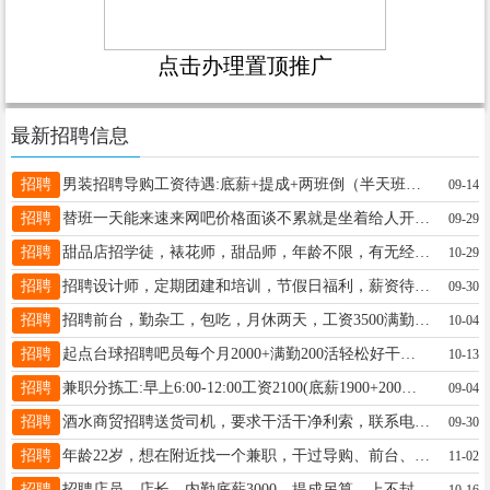
点击办理置顶推广
最新招聘信息
招聘
男装招聘导购工资待遇:底薪+提成+两班倒（半天班）+节假日三薪+每月带薪休假4天+五险，月薪3800～6000上不封顶，入职免费回公司参观学习优秀员工逐级晋升，要求:女生，18--30周岁，身材匀称，有导购经验者优先录取，有意者速报名电话:13846648462尹13846648462
09-14
招聘
替班一天能来速来网吧价格面谈不累就是坐着给人开机没人可以玩手机休息网吧网18445833227
09-29
招聘
甜品店招学徒，裱花师，甜品师，年龄不限，有无经验均可，工资待遇优厚，底薪➕满勤➕提成➕工龄奖，每月两天带薪休假，非诚勿扰李15636417066
10-29
招聘
招聘设计师，定期团建和培训，节假日福利，薪资待遇优厚联系人李先生：13845868283李先生13845868283
09-30
招聘
招聘前台，勤杂工，包吃，月休两天，工资3500满勤200，有提升空间高欣宇15245861983
10-04
招聘
起点台球招聘吧员每个月2000+满勤200活轻松好干老板不排挤王泽权18249817067
10-13
招聘
兼职分拣工:早上6:00-12:00工资2100(底薪1900+200满勤)工作内容:分拣扫描快件全职内勤:工资4000(底薪3800+200满勤)工作内容:分拣扫描快件装卸工:工资4000(底薪3800+200满勤)工作内容:装卸快件林业局司机:B证司机工资5000(底薪4800+200满勤)要求:无重大疾病脑梗心梗心脏病等工作地点:汇源展厅对面。联系电话:13766789712王经理15304580178
09-04
招聘
酒水商贸招聘送货司机，要求干活干净利索，联系电话17845087999梁志17845087999
09-30
招聘
年龄22岁，想在附近找一个兼职，干过导购、前台、网店需要的可以联系我李19604580990
11-02
招聘
招聘店员，店长，内勤底薪3000，提成另算，上不封顶7小时工作制，中午两小时休息想要赚钱的来，短期勿扰地址：铁力，双丰招聘☎️：15245889990（微信同步）刘女士13766736677
10-16