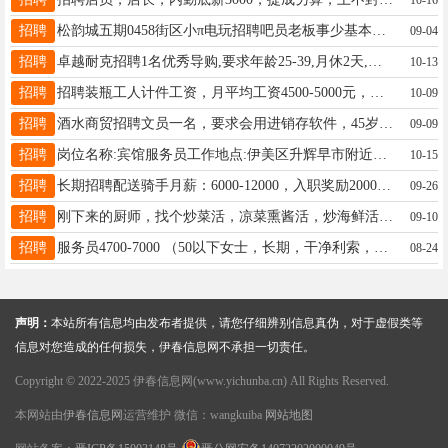
招聘
松韵城五期0458街区小π电玩招聘吧员老板事少基本不在店要求女性40岁以下先生19104585222
09-04
招聘
卓越耐克招聘1名优秀导购,要求年龄25-39,月休2天,早晚2班倒,月薪3500-7000＋,有销售经验优先李女士18345871224
10-13
招聘
招聘装瓶工人计件工资，月平均工资4500-5000元，工作时间弹性大。男女不限。地址：五六一道口经济循环园区，直走园区七号院内。电话：13234581119陈经理13234581119
10-09
招聘
酒水商贸招聘文员一名，要求会用进销存软件，45岁以下，有工作经验者优先，联系电话17845087999梁志17845087999
09-09
招聘
岗位名称:宾馆服务员工作地点:伊美区升辉早市附近岗位职责:暂定负责9个房间的客房清洁，布草更换，物品补给，确保客房整洁达标。新资待遇:具体薪资面议。联系电话：13154586161张女士13154586161
10-15
招聘
长期招聘配送骑手月薪：6000-12000，入职奖励2000，车辆电瓶首月免费使用，车辆补贴1000，老骑手回归奖2000元????????业务经理：月薪4000-7000，20岁以上，男女不限，学历不限，有无经验均可陈女士18504581458
09-26
招聘
刚下来的厨师，找个炒菜活，凉菜熏酱活，炒海鲜活，切墩活，铁锅炖活均可，有意电联18145427077李师傅18145427077
09-10
招聘
服务员4700-7000 （50以下女士，长期，干净利索，服从分配） （干净快） 鲁先生：15134669129鲁店长18045800187
08-24
声明：
本站所有信息均由发布者提供，请您仔细辨别信息真伪，对于虚假类等
信息对您造成的任何损失，伊春信息网不承担一切责任。
Copyright © 2022-2025 伊春信息网(www.yichunba.cn) All Rights Reserved.
本网站由
伊春信息网
运营维护 微信：wangkuiba
网站地图