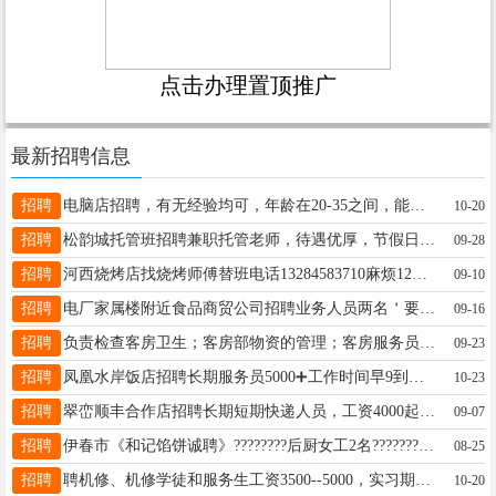
点击办理置顶推广
最新招聘信息
招聘
电脑店招聘，有无经验均可，年龄在20-35之间，能上高安监控，学习期间，有带薪工资，学会留用，能独立完成工作，工资3000元，工作时间早8晚5，中午1.5时吃饭，每个月4天带薪假和节假日，长期干给交养老保险，能在友好居住，要求有责任心，善于沟通，身体健康，地址，友好，电话号码13136716789夏女士18604588388
10-20
招聘
松韵城托管班招聘兼职托管老师，待遇优厚，节假日带薪休假，中午晚上共上班五个小时。要求有责任心，爱心，会小学知识。陈女士15204580909
09-28
招聘
河西烧烤店找烧烤师傅替班电话13284583710麻烦12点之后打电话感谢刘先生15145839288
09-10
招聘
电厂家属楼附近食品商贸公司招聘业务人员两名＇要求男士年龄35岁以上底薪2800+提成加满勤加年终奖三个月以后工资达到5000左右，短期工勿扰女士13234588841
09-16
招聘
负责检查客房卫生；客房部物资的管理；客房服务员的人员培训；要求有同岗位工作经验。王经理13115585577
09-23
招聘
凤凰水岸饭店招聘长期服务员5000➕工作时间早9到晚9有两个半天休息联系电话：13845805917刘先生13845805917
10-23
招聘
翠峦顺丰合作店招聘长期短期快递人员，工资4000起上不封顶转正交三险（包含养老保险）店里提供车辆要求年龄25-45有责任心按照要求进行收派件操作想挣钱未来还有所保障请联系我孟先生电话13704582073微信同步孟猛13704582073
09-07
招聘
伊春市《和记馅饼诚聘》????‍????后厨女工2名????????‍????粥师傅1名（男女不限）????????‍????打菜员2名????‍????收银员1名????杂工1名郭经理13089598966（微信同步）王经理13039661889（微信同步）王13039661889
08-25
招聘
聘机修、机修学徒和服务生工资3500--5000，实习期3个月考核通过直接晋级，实习期工资2700包吃包住，有电工和汽电经验者优先，月带薪假4-10天（节假日不休）年龄18--35岁电话13354538994颜女士18249892521
10-20