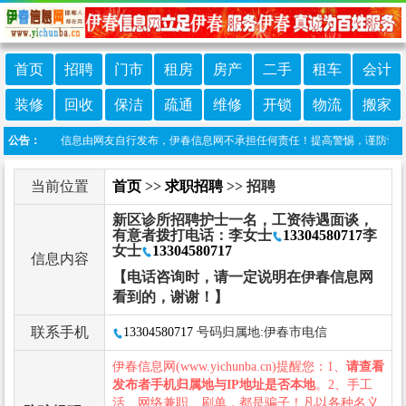
首页
招聘
门市
租房
房产
二手
租车
会计
装修
回收
保洁
疏通
维修
开锁
物流
搬家
明：本栏目信息由网友自行发布，伊春信息网不承担任何责任！提高警惕，谨防诈骗！做推
公告：
当前位置
首页
>>
求职招聘
>> 招聘
新区诊所招聘护士一名，工资待遇面谈，
有意者拨打电话：李女士
13304580717
李
女士
13304580717
信息内容
【电话咨询时，请一定说明在伊春信息网
看到的，谢谢！】
联系手机
13304580717
号码归属地:伊春市电信
伊春信息网(www.yichunba.cn)提醒您：1、
请查看
发布者手机归属地与IP地址是否本地
。2、手工
活、网络兼职、刷单，都是骗子！凡以各种名义