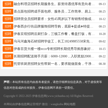
招聘
融合料理店招聘长期服务生。薪资待遇优厚有意向者联系陈18445821733
09-13
招聘
喜点面包招聘成手面包师、服务员，工作简单、易上手、中午供饭，要求：干活干净利索、有责任心。联系电话：18714779993联系电话：18714779993女士18714779993
08-25
招聘
招聘营业员招聘要求：女性45周岁以下有销售经验或从事精品水果相关经验者优先待遇优厚工作地址：伊春市伊美区溪语墅西门小π甄选果品.联系方式：19104585222先生19104585222
10-12
招聘
伊春西步行街品牌服饰招聘导购，底薪➕提成➕特提➕翻倍➕四天休息➕节假日福利，两班倒有做过销售行业的联系……李先生17504586771
08-23
招聘
伊春宾馆招聘后厨打杂，三顿工作餐，餐盘打饭，有意者联系.宗女士13339386006
10-20
招聘
乌马河鑫海石材招聘学徒工，长工18249885558宋先生18249885558
09-02
招聘
伊春百货大楼一楼ecco专柜招聘长期优秀导购形象好，气质佳，40岁以下热爱零售行业，学习能力强有责任心，有集体荣誉感有同等品牌销售经验者优先底薪+提成+5天年假+生日福利+法定假日三薪+五险一金杨女士13845839191
10-15
招聘
长期招聘配送骑手月薪：6000-12000，入职奖励2000，车辆电瓶首月免费使用，车辆补贴1000，老骑手回归奖2000元????????业务经理：月薪4000-7000，20岁以上，男女不限，学历不限，有无经验均可陈女士18504581458
09-22
招聘
托管班厨房招聘女性帮厨一名，要求能做面食，干净利索，周末双休，有意者电话联系王老师15246940067
08-30
声明：
本站所有信息均由发布者提供，请您仔细辨别信息真伪，对于虚假类等
信息对您造成的任何损失，伊春信息网不承担一切责任。
Copyright © 2022-2025 伊春信息网(www.yichunba.cn) All Rights Reserved.
本网站由
伊春信息网
运营维护 微信：wangkuiba
网站地图