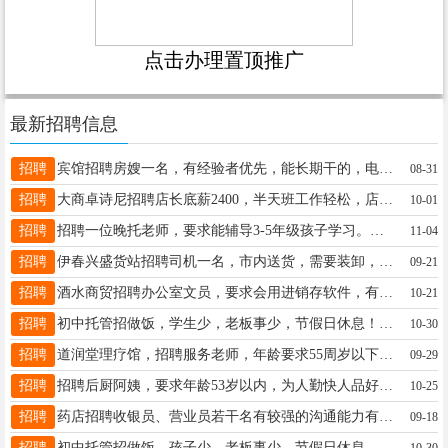
点击办理置顶推广
最新招聘信息
招聘
宾馆招聘房嫂一名，有经验者优先，能长期干的，电话：18714779299杨经理18714779299
08-31
招聘
大商卓诗尼招聘店长底薪2400，半天班工作轻松，店长2400、3至于3.5提、满半年有工龄～半年50、一年100、5年封顶～法定假日有三薪～2天休息～联系电话：13945882016微信同步，期待您的加入谢女士13945882016
10-01
招聘
招聘一位晚托老师，要求能辅导3-5年级孩子学习。周六日法定假日休息。吴女士15245885231
11-04
招聘
伊春兴盛货站招聘司机一名，市内送货，需要装卸，早六点上班，长期工作，工资5000+张13796480723
09-21
招聘
酒水商贸招聘办公室文员，要求会用进销存软件，有工作经验者优先，联系电话17845087999梁志17845087999
10-21
招聘
初中托管招做饭，学生少，老板事少，节假日休息！欧老师15246942695
10-30
招聘
道润堂理疗馆，招聘服务老师，年龄要求55周岁以下，工作时间早7点至晚上5点，中午有休息，供午饭，月休2天，底薪2800+奖金，月收入5千以上，不封顶。工作地点：东步行街新华书店东十米。联系电话店长14794396988韩女士13845864370
09-29
招聘
招聘后厨阿姨，要求年龄53岁以内，为人勤快人品好，爱干净，短期勿扰，上班时间7:30-14:30乐乐茶18345873369
10-25
招聘
药店招聘收银员、营业员若干名有较强的沟通能力有团队精神为人端正有经验的优先录用薪资待遇优厚每月带薪休息工作轻松详情面议张女士18324667566
09-18
招聘
初中托管招做饭，孩子少，老板事少，节假日休息，工资面议，大家帮忙转发一下！电话：15246942695（打这个号）助理19815593613
10-30