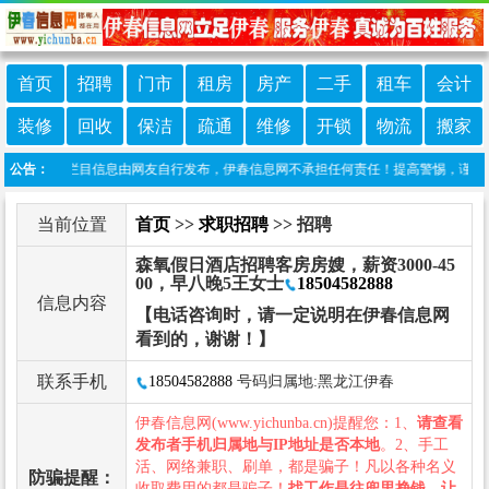
首页
招聘
门市
租房
房产
二手
租车
会计
装修
回收
保洁
疏通
维修
开锁
物流
搬家
责声明：本栏目信息由网友自行发布，伊春信息网不承担任何责任！提高警惕，谨防诈骗！
公告：
当前位置
首页
>>
求职招聘
>> 招聘
森氧假日酒店招聘客房房嫂，薪资3000-45
00，早八晚5王女士
18504582888
信息内容
【电话咨询时，请一定说明在伊春信息网
看到的，谢谢！】
联系手机
18504582888
号码归属地:黑龙江伊春
伊春信息网(www.yichunba.cn)提醒您：1、
请查看
发布者手机归属地与IP地址是否本地
。2、手工
活、网络兼职、刷单，都是骗子！凡以各种名义
防骗提醒：
收取费用的都是骗子！
找工作是往兜里挣钱，让