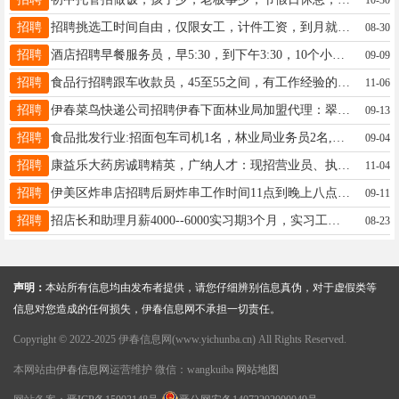
招聘
招聘挑选工时间自由，仅限女工，计件工资，到月就开，长期招人，真实有效地址桥北河西杨女士15561915598
08-30
招聘
酒店招聘早餐服务员，早5:30，到下午3:30，10个小时工作时间，早餐提前，下班提前，工资4300➕200满勤，每个月两天休息，供吃供住，有意者电话联系18604586661。赵女士赵18604586661
09-09
招聘
食品行招聘跟车收款员，45至55之间，有工作经验的优先非诚勿扰要求男士的干活。1384663899017645589878杨13846638990
11-06
招聘
伊春菜鸟快递公司招聘伊春下面林业局加盟代理：翠峦、金山屯、五营、嘉荫有意者电话联系：13845821222于先生于先生13845821222
09-13
招聘
食品批发行业:招面包车司机1名，林业局业务员2名,区里业务员1名，工资面议，联系人：樊先生，联系电话：18814780001李女士18445810001
09-04
招聘
康益乐大药房诚聘精英，广纳人才：现招营业员、执业药师，熟练操作电脑、爱岗敬业，有责任心，能够不断虚心学习，有进取心，能长期工作，有工作经验者优先录取。工资待遇优厚，加入我们，成就精彩职场人生！！！联系电话13114588880邱女士13113664585143
11-04
招聘
伊美区炸串店招聘后厨炸串工作时间11点到晚上八点半中间休息一个小时底薪3200餐补200满勤200是女性年龄55岁以下电话13846670095赵女士13846670095
09-11
招聘
招店长和助理月薪4000--6000实习期3个月，实习工资3500包吃包住，学历大专以上，懂线上运营优先，月带薪假4天，有管理经验或本行业工作经验电话：13354538994颜女士18249892521
08-23
声明：
本站所有信息均由发布者提供，请您仔细辨别信息真伪，对于虚假类等
信息对您造成的任何损失，伊春信息网不承担一切责任。
Copyright © 2022-2025 伊春信息网(www.yichunba.cn) All Rights Reserved.
本网站由
伊春信息网
运营维护 微信：wangkuiba
网站地图