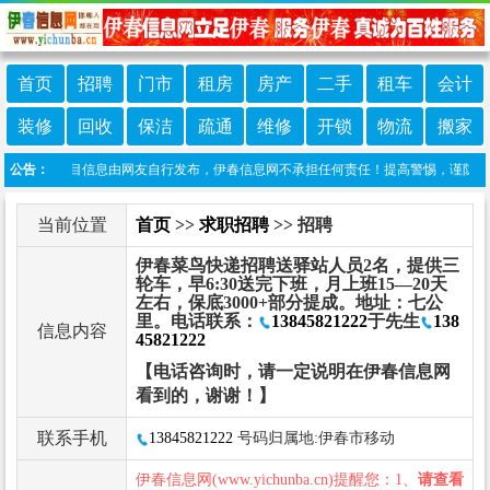
首页
招聘
门市
租房
房产
二手
租车
会计
装修
回收
保洁
疏通
维修
开锁
物流
搬家
声明：本栏目信息由网友自行发布，伊春信息网不承担任何责任！提高警惕，谨防诈骗！做
公告：
当前位置
首页
>>
求职招聘
>> 招聘
伊春菜鸟快递招聘送驿站人员2名，提供三
轮车，早6:30送完下班，月上班15—20天
左右，保底3000+部分提成。地址：七公
里。电话联系：
13845821222
于先生
138
信息内容
45821222
【电话咨询时，请一定说明在伊春信息网
看到的，谢谢！】
联系手机
13845821222
号码归属地:伊春市移动
伊春信息网(www.yichunba.cn)提醒您：1、
请查看