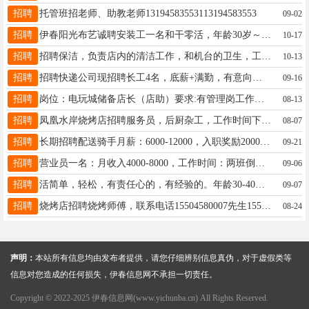
招聘
托管班招老师、助教老师13194583553113194583553
09-02
招聘
伊春阳光布艺诚聘安装工一名和干零活，年龄30岁～45岁，会干活，人品好，性格好，高工资招聘，工资面议，会开车，联系电话13796520066刘经理13796520066
10-17
招聘
招聘保洁，负责店内的清洁工作，和机台的卫生，工资面谈颜女士18249892521
10-13
招聘
招聘快递公司现招聘长工4名，底薪+满勤，有意向者电联：18324689991（打这个电话号）助理19815593613
09-16
招聘
岗位：电玩城储备店长（店助）要求:有管理岗工作经验者优先薪资：5000-8000包吃包住工作时间：9:00-22:00，月休四天联系方式：高经理，13354538994贾妮燃18846239901
08-13
招聘
凤凰水岸烧烤店招聘服务员，后厨杂工，工作时间下午4点到12点，工资3500保底，能力好还能加，有意者面议，杨13199266692
08-07
招聘
长期招聘配送骑手月薪：6000-12000，入职奖励2000，车辆电瓶首月免费使用，车辆补贴1000，老骑手回归奖2000元????????业务经理：月薪4000-7000，20岁以上，男女不限，学历不限，有无经验均可陈女士18504581458
09-21
招聘
营业员一名：月收入4000-8000，工作时间：两班倒，早班8:00-14:30，晚班14:00-21:00福利待遇：每月带薪休假4天，年休假48天，法定假日3倍底薪，可缴纳社保岗位要求：20-30周岁，初中及以上学历，形象端正，身体健康，语言表达能力好喻女士13045258778
09-06
招聘
活简单，轻松，有责任心的，有经验的。年龄30-40，火车站附近，薪资面议。陶女士18645891888
09-07
招聘
烧烤店招聘烧烤师傅，联系电话15504580007先生15504580007
08-24
声明：
本站所有信息均由发布者提供，请您仔细辨别信息真伪，对于虚假类等
信息对您造成的任何损失，伊春信息网不承担一切责任。
Copyright © 2022-2025 伊春信息网(www.yichunba.cn) All Rights Reserved.