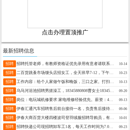
点击办理置顶推广
最新招聘信息
招聘
招聘托管老师，有教师资格证优先录用有意者请联系15604580086王女士15604580086
10-14
招聘
二百货跳蚤市场馒头店招女工，全天班早7-12，下午2-5，工资2700+300满勤奖，年龄40-55，另外招半天班，电话13945889878贾女士13945889878
10-23
招聘
工作内容：给个人家做午饭和晚饭，三口之家。打扫卫生200多平方米，有洗地机。要求为人干净，正直，踏实。王女士16645804777
10-13
招聘
乌马河浴池招聘男搓澡工，18345880808曹女士18345880808
09-20
招聘
岗位：电玩城机修要求:家电维修经验优先。薪资：4000-6000上月休四天，周六日不休包吃包住工作时间：9:00-22:00联系方式：13804850735全女士13804850735
09-13
招聘
伊春汇通汽车招聘售后前台接待一名，负责售后接待，维修，保养，质保的客户，要求会开车，亲和力强，学习力，执行力强，有汽车相关行业从业经历者优先...更多>>联系电话：13339489579王先生13339489579
09-06
招聘
伊春大商百货大楼四楼波司登羽绒服招聘导购员，有意者可到店面谈或电话咨询18645869996或18645868586李先生18645868586
10-01
招聘
招聘快递公司现招聘卸车工1名，每天工作时间为7.00-10.00，另招聘长工4名，底薪+满勤，有意向者电联：18324689991（打这个电话号）助理19815593613
09-23