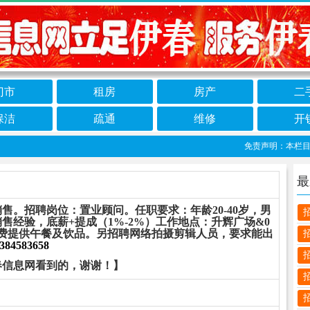
门市
租房
房产
二
保洁
疏通
维修
开
免责声明：本栏目信息
最
售。招聘岗位：置业顾问。任职要求：年龄20-40岁，男
售经验，底薪+提成（1%-2%）工作地点：升辉广场&0
免费提供午餐及饮品。另招聘网络拍摄剪辑人员，要求能出
384583658
春信息网看到的，谢谢！】