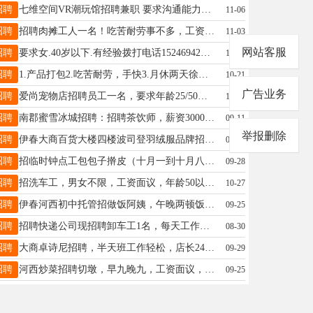
招聘
七维空间VR潮玩馆招聘兼职 要求沟通能力强会基础电脑操作 节假日期间上班、工作轻松、薪资丰厚、有提成奖金 联系方式：13846648173电话微信同步 地址：卓越.万象城三楼电梯右手七维空间VR潮玩馆赵女士13846648173
11-06
招聘
招聘肉摊工人一名！吃苦耐劳事不多，工资3000工作时间早4点半到中午11点半非诚勿扰马先生13384581109
11-03
网站客服
招聘
要求女.40岁以下.有经验拨打电话15246942939王女士15246942939
10-21
招聘
1.产品打包2.吃苦耐劳，手快3.月休两天徐女士13845872218
10-21
广告业务
招聘
爱尚宠物店招聘员工一名，要求年龄25/50岁，身体健康，有销售经验的优先考虑，要求有爱心干净利索的，喜欢小动物的！吴女士13704856963
10-09
招聘
南郡蜜雪冰城招聘：招聘茶饮师，薪资3000，满勤300➕提成➕工龄早晚班倒，工作轻松，每月一天带薪休息，非诚勿扰联系电话：13504638113王先生18249880218
09-11
举报删除
招聘
伊春大商百货大楼四楼波司登羽绒服品牌招聘导购员，要求年龄45岁以下，有服务经验者优先，薪资待遇可到店面谈或电话咨询18645869996或18645868586李先生18645868586
09-28
招聘
招临时钟点工包包子擀皮（十月一到十月八日）早餐店五点到十点（100元）电话13614582949韩13614582949
09-28
招聘
招洗车工，男女不限，工资面议，年龄50以内，身体健康，会开车优先。地址伊春升辉市场附近钟15145825769
10-27
招聘
伊春河西初中托管招做饭阿姨，午晚两顿饭，周末休息，要求人干净，做饭好吃，老板人好事少。联系方式13664588642刘刘13664588642
09-25
招聘
招聘快递公司现招聘卸车工1名，每天工作时间为8.00-12.00，另招聘长工4名，底薪+满勤，有意向者电联：18324689991（请联系此号码）助理19815593613
08-30
招聘
大商卓诗尼招聘，半天班工作轻松，店长2400、3至于3.5提、满半年有工龄～半年50、一年100、5年封顶～法定假日有三薪～2天休息～联系电话：13945882016微信同步，期待您的加入谢女士13945882016
09-29
招聘
河西炒菜招聘切墩，早九晚九，工资面议，电话18745888740刘先生18745888740
09-25