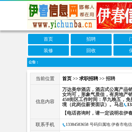
首页
招聘
装修
回收
公告：
当前位置
首页
>>
求职招聘
>> 招聘
万达美华酒店，酒店式公寓产品销
女均可，形象气质佳，有房地产销
458街区工作时间：早九晚五，
信息内容
境（此岗位薪资面议）。马总
13
【电话咨询时，请一定说明在伊
联系手机
13384583658
号码归属地:伊春市电信