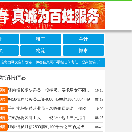
手
租车
会计
锁
物流
搬家
由网友自行发布，伊春信息网不承担任何责任！提高警惕，谨防诈骗！做推广、做信息置顶
新招聘信息
招聘
驿站招长期快递员，投柜员。要求男女不限，年龄体力够就行，心细，责任心强。待遇电话联系。另有多个成熟驿站出兑，地理位置优异，设备齐全，每天到货量1000左右，发货30-40件，收入稳定，不愁客源，带有屋内设备，接手能干就是挣钱。有意者联系吴先生13114587976请联系此号码吴先生17758895804
10-13
招聘
0458招聘服务员工资4000-4500赵18645834449
08-18
招聘
手机卖场招聘营业员三名收银员两名工作稳定月休三天联系电话18545486669赵经理18545486669
10-09
招聘
货站招聘装卸工人！工资4500起！早六点半到晚六点！能吃苦耐劳就可以！身体健康！张18645850585
08-25
招聘
聘收银员月薪2800满勤100千分之三的提成月带薪假8-10天包吃包住（节假日不休）；年龄18--33岁、有工作经验者优先电话13354538994颜女士18249892521
08-23