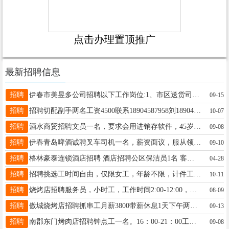
点击办理置顶推广
最新招聘信息
招聘
伊春市美昱多公司招聘以下工作岗位:1、市区送货司机1人，林业局送货员一人.男士，50岁以下，身体素质好，无不良嗜好，品德端正，干活利索，有相关经验者优先2、库房配货员2人，男女均可，要求，责任心强，品德端正，工作认证负责3、厢货车司机一名，男士，50岁以下，爱惜车辆，责任心强，团队协作好以上工作满半年，缴纳养老保险联系电话:1824980445513664580175王先生18249804455
09-15
招聘
招聘切配副手两名工资4500联系18904587958刘18904587958
10-07
招聘
酒水商贸招聘文员一名，要求会用进销存软件，45岁以下，有工作经验者优先。联系电话17845087999梁志17845087999
09-08
招聘
伊春青岛啤酒诚聘叉车司机一名，薪资面议，服从领导安排。短期勿扰。有意者电联：13234581119陈经理陈经理13234581119
09-10
招聘
格林豪泰连锁酒店招聘 酒店招聘公区保洁员1名 客房服务员2名 联系电话16594781888
04-28
招聘
招聘挑选工时间自由，仅限女工，年龄不限，计件工资，到月就开，长期招人，真实有效地址桥北河西杨女士15561915598
10-11
招聘
烧烤店招聘服务员，小时工，工作时间2:00-12:00，贾18645855633
08-09
招聘
傲城烧烤店招聘抓串工月薪3800带薪休息1天下午两点到凌晨一点左右招聘长期小时工5点到12点15一小时伙食好活好干能力强工资可以上调张雨18904588832
09-13
招聘
南郡东门烤肉店招聘钟点工一名。16：00-21：00工资1500赵18645819828
09-08