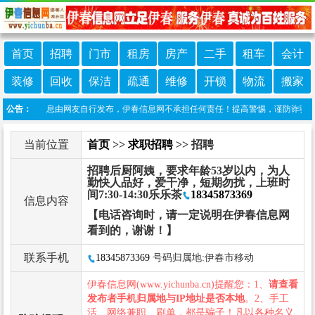
首页
招聘
门市
租房
房产
二手
租车
会计
装修
回收
保洁
疏通
维修
开锁
物流
搬家
：本栏目信息由网友自行发布，伊春信息网不承担任何责任！提高警惕，谨防诈骗！做推广
公告：
当前位置
首页
>>
求职招聘
>> 招聘
招聘后厨阿姨，要求年龄53岁以内，为人
勤快人品好，爱干净，短期勿扰，上班时
间7:30-14:30乐乐茶
18345873369
信息内容
【电话咨询时，请一定说明在伊春信息网
看到的，谢谢！】
联系手机
18345873369
号码归属地:伊春市移动
伊春信息网(www.yichunba.cn)提醒您：1、
请查看
发布者手机归属地与IP地址是否本地
。2、手工
活、网络兼职、刷单，都是骗子！凡以各种名义