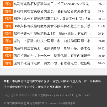
招聘
乌马河鑫海石材招聘学徒工，长工18249885558宋先生18249885558
09-02
招聘
驿站招聘理货员或者快递员一名有经验者优先要求责任心强活少好干赵13104586060
09-24
招聘
招聘快递公司现招聘卸车工1名，每天工作时间为7.00-10.00，另招聘长工4名，底薪+满勤，有意向者电联：18324689991（打这个电话号）助理19815593613
09-23
招聘
伊春兴林驾校招聘教练男女不限年龄不超五十会开手动挡车语言表达能力强性格好13766757520李先生13766757520
11-08
招聘
招聘快递公司现招聘长工4名，底薪+满勤，有意向者电联：18324689991（打这个电话号）助理19815593613
09-14
招聘
诚聘！！招聘口腔执业医师一名、口腔助理医师一名、前台接待一名岗位要求：1、工作时间早八晚五，每月两天带薪休假。2、工资面议。3、要求身体健康、性格开朗。有责任心，有团队精神。联系电话：19889816866李女士19889816866
09-10
招聘
快运招聘送货员工，送到的货物，货物不多。要求会骑电动三轮车要求有力量。13846699190王女士13846699190
10-22
招聘
酒店招聘前台，上一休一，待遇优厚，有意向面谈于女士13846658883
09-10
招聘
诚聘书法合作老师，男女不限，有意者电联，微信电话同步王女士15246940067
10-25
声明：
本站所有信息均由发布者提供，请您仔细辨别信息真伪，对于虚假类等
信息对您造成的任何损失，伊春信息网不承担一切责任。
Copyright © 2022-2025 伊春信息网(www.yichunba.cn) All Rights Reserved.
本网站由
伊春信息网
运营维护 微信：wangkuiba
网站地图