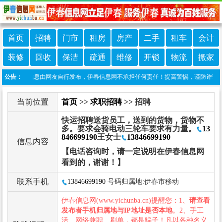
首页
招聘
门市
租房
房产
二手
租车
会计
装修
回收
保洁
疏通
维修
开锁
物流
搬家
：本栏目信息由网友自行发布，伊春信息网不承担任何责任！提高警惕，谨防诈骗！做推广
公告：
当前位置
首页
>>
求职招聘
>> 招聘
快运招聘送货员工，送到的货物，货物不
多。要求会骑电动三轮车要求有力量。
13
846699190
王女士
13846699190
信息内容
【电话咨询时，请一定说明在伊春信息网
看到的，谢谢！】
联系手机
13846699190
号码归属地:伊春市移动
伊春信息网(www.yichunba.cn)提醒您：1、
请查看
发布者手机归属地与IP地址是否本地
。2、手工
活、网络兼职、刷单，都是骗子！凡以各种名义