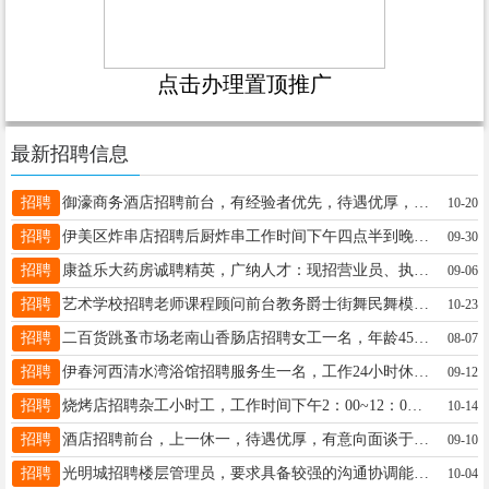
点击办理置顶推广
最新招聘信息
招聘
御濠商务酒店招聘前台，有经验者优先，待遇优厚，详情面谈御濠18545486333
10-20
招聘
伊美区炸串店招聘后厨炸串工作时间下午四点半到晚上八点半或者九点半20一小时一天就上四五个小时轻轻松松三千块底薪女性年龄55岁以下电话13945878677董13846670095
09-30
招聘
康益乐大药房诚聘精英，广纳人才：现招营业员、执业药师，熟练操作电脑、爱岗敬业，有责任心，能够不断虚心学习，有进取心，能长期工作，有工作经验者优先录取。工资待遇优厚，加入我们，成就精彩职场人生！！！联系电话13114588880邱女士13113664585143
09-06
招聘
艺术学校招聘老师课程顾问前台教务爵士街舞民舞模特教师模特助教薪资待遇好工作环境好微信电话同步1580458703618545488177备注：有艺术类课程顾问经验的优先。同时《吸纳优秀合作伙伴入驻》萱18545488177
10-23
招聘
二百货跳蚤市场老南山香肠店招聘女工一名，年龄45到55岁，具体事宜面议。电话13846640706李13846640706
08-07
招聘
伊春河西清水湾浴馆招聘服务生一名，工作24小时休息24小时，供两餐，年龄48一58岁，工资面议。要求责任心强，身体健康的。张女士18645839990
09-12
招聘
烧烤店招聘杂工小时工，工作时间下午2：00~12：00或电话联系定工作时间，店内桌少活好干，要求身体健康，干活干净利索。工作地点：黎明校附近燕13945876336
10-14
招聘
酒店招聘前台，上一休一，待遇优厚，有意向面谈于女士13846658883
09-10
招聘
光明城招聘楼层管理员，要求具备较强的沟通协调能力和解决问题的能力，责任心强，主要负责楼层日常运营管理，协调楼层与各部门的工作对接，每月带薪休假2天，工资面议。联系电话18845813300刘经理18845813300
10-04