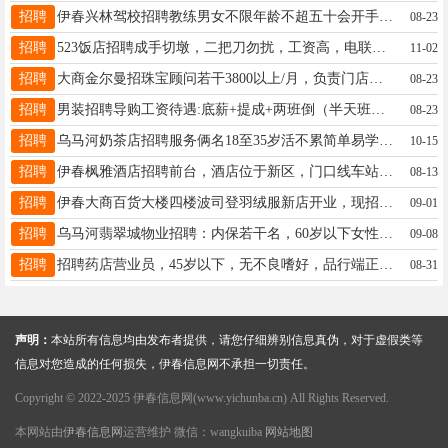
招聘
伊春兴林驾校招聘教练男女不限年龄不超五十会开手动挡车车性格好语言表达能力强13766757520李先生13766757520
08-23
招聘
523饭店招聘成手切墩，二把刀勿扰，工资高，电联，15094579878冯15094579878
11-02
招聘
大商金尔曼招珠宝顾问若干3800以上/月，负责门店销售。社保，晋升空间，带薪培训，带薪休假应聘标准：有销售经验优先，公司给予平台，提供学习机会，有较强的沟通能力，有责任心。电话13846633003梅女士梅蕾13846633003
08-23
招聘
男装招聘导购工资待遇:底薪+提成+两班倒（半天班）+节假日三薪+每月带薪休假4天+五险，月薪3800～6000上不封顶，入职免费回公司参观学习优秀员工逐级晋升，要求:女生，18--30周岁，身材匀称，有导购经验者优先录取，有意者速报名电话:13846648462尹13846648462
08-23
招聘
乌马河奶茶店招聘服务俩名18至35岁活不累简单易学电话15645886685魏女士15645886685
10-15
招聘
伊春枫雅酒店招聘前台，酒店位于新区，门口线车站点1线.8线.5线.10线.13线，底薪3000元+200元满勤+房间提成，每间房都有提成综合薪资3600-4000元，中午有员工餐。晚上值班有饭补。上一休一坐岗有工作餐有独立值班室，有工作经验酒店老板事少联系电话18645848663徐经理18645848663
08-13
招聘
伊春大商百货大楼四楼波司登羽绒服新店开业，现招聘优秀导购员，要求年龄45岁以下，有服务经验者优先，薪资待遇3000-7000元，有意者可到店面谈或电话咨询18645869996或18645868586李先生18645868586
09-01
招聘
乌马河翡翠城物业招聘：内保若干名，60岁以下女性，身体健康，人品好，能长期干。程经理13904589235
09-08
招聘
招聘药店营业员，45岁以下，无不良嗜好，品行端正，会电脑有经验优先。北郡杜15645886766
08-31
声明：
本站所有信息均由发布者提供，请您仔细辨别信息真伪，对于虚假类等
信息对您造成的任何损失，伊春信息网不承担一切责任。
Copyright © 2022-2025 伊春信息网(www.yichunba.cn) All Rights Reserved.
本网站由
伊春信息网
运营维护 微信：wangkuiba
网站地图