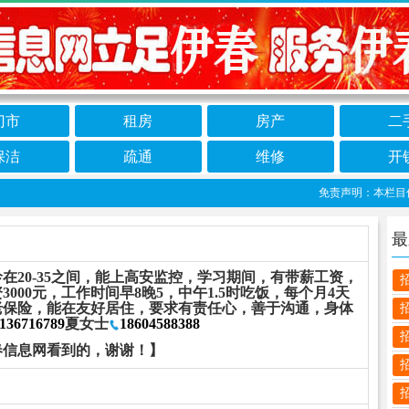
门市
租房
房产
二
保洁
疏通
维修
开
免责声明：本栏目信息
最
在20-35之间，能上高安监控，学习期间，有带薪工资，
000元，工作时间早8晚5，中午1.5时吃饭，每个月4天
老保险，能在友好居住，要求有责任心，善于沟通，身体
136716789
夏女士
18604588388
春信息网看到的，谢谢！】