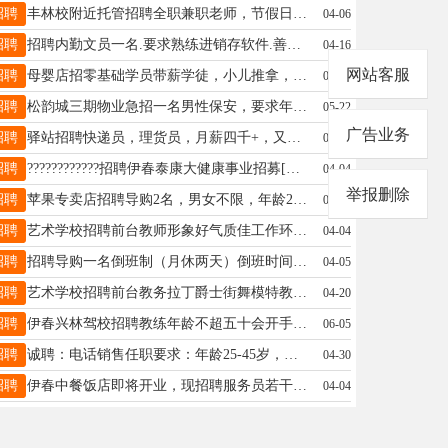
招聘
丰林校附近托管招聘全职兼职老师，节假日周末休息，底薪加提成老师18945465811
04-06
招聘
招聘内勤文员一名.要求熟练进销存软件.善于沟通.有责任心.长期工作.短期勿扰.转正后缴纳三险.另招聘伊春市区超市试吃工作人员两名（每个月的周六周日）整天工作.日结薪18645867555李先生休息时间勿扰.李先生18645867555
04-16
网站客服
招聘
母婴店招零基础学员带薪学徒，小儿推拿，成人推拿，产后康复等项目自留用，要求年龄在50岁以下，能长期稳定的工作[强]13634589917位置：永红小区孙女士13634589917
05-15
招聘
松韵城三期物业急招一名男性保安，要求年龄60岁以下，身体健康，月工资2000元吕站13945871345
05-22
广告业务
招聘
驿站招聘快递员，理货员，月薪四千+，又想干的小伙伴联系我吧，待遇好谈齐19104581788
04-07
招聘
????????????招聘伊春泰康大健康事业招募[發][發][發]月出勤22天休8天，时间早8：30—中午10:30每天2个小时，年龄24-50之间，男女不限，1500学习津贴转正四险一金＋全世界免费旅游，既能赚钱养家还能照顾孩子，有工作的人士时间容许也可以哦，让你多一份收入[拳头][拳头]彰显你人生的价值[强]微电13766737044，期待您的来电。[调皮]姚女士18945886922
04-04
举报删除
招聘
苹果专卖店招聘导购2名，男女不限，年龄20--35周岁之间，有销售工作经验者优先，月薪3500--8000元，能力出众者上不封顶，月休2天李女士18249805777
04-23
招聘
艺术学校招聘前台教师形象好气质佳工作环境好薪资面议红日18545488177
04-04
招聘
招聘导购一名倒班制（月休两天）倒班时间：8:20-4:2010:00-6:00联系电话：15246916160彭15246916160
04-05
招聘
艺术学校招聘前台教务拉丁爵士街舞模特教师。薪资待遇好，工作环境好。微信电话同步15804587036萱萱18545488177
04-20
招聘
伊春兴林驾校招聘教练年龄不超五十会开手动挡车男女不限性格好语言表达能力强☎️13766757520李先生13766757520
06-05
招聘
诚聘：电话销售任职要求：年龄25-45岁，性格外向，有责任心，有强烈的赚钱欲望。岗位职责：在办公室通过打电话(电话费用公司承担），加微信，qq等形式与客户进行有效沟通，负责公司产品的销售与推广。薪资待遇：普通员工平均月收入在3000元，能力突出者，平均月收入可达到10000元。工作时间：法定假日及周日休息。上班及面试地址：伊春市伊美区人防办东200米门市房联系电话：13091619900，孙经理孙经理13091619900
04-30
招聘
伊春中餐饭店即将开业，现招聘服务员若干名：薪资待遇：底薪+提成+满勤奖，月薪5000元以上。收银员2名，底薪+满勤奖+岗位奖励，月薪4000元。以上人员，免费提供女生宿舍，家住翠峦乌马河的给提供免费通勤车，每月带薪休假两个半天，老板人好！事少！欢迎有缘的你加入我们的大家庭！只要你来，一定会有惊喜的未来！陈经理16724586888
04-04