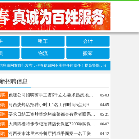
手
租车
会计
锁
物流
搬家
由网友自行发布，伊春信息网不承担任何责任！提高警惕，谨防诈骗！做推广、做信息置顶
新招聘信息
招聘
跑腿公司招聘骑手工资6千左右要求熟悉地形韩13804853586
05-03
招聘
河西烧烤店招聘小时工1名工作时间5点到9点15元每小时联系电话18845840505刘18845840505
04-05
招聘
要求日结工资炒菜烧烤凉菜都会有意者联系我唐18845850601
05-21
招聘
大商四楼特步专柜招聘店长保底3200导购保底3000月休4天每天工作8小时早晚倒班徐13704589033
06-07
招聘
河西夜市沐里沐外餐厅招成手面案一名工资五千带刷碗，工作环境好，活好干，☎️13204587775刘女士13204587775
04-12