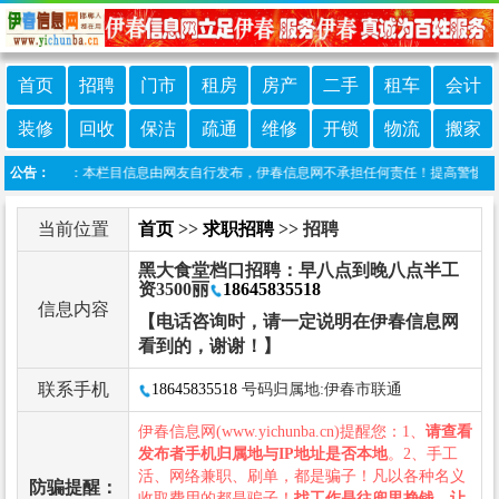
首页
招聘
门市
租房
房产
二手
租车
会计
装修
回收
保洁
疏通
维修
开锁
物流
搬家
免责声明：本栏目信息由网友自行发布，伊春信息网不承担任何责任！提高警惕，谨防诈
公告：
当前位置
首页
>>
求职招聘
>> 招聘
黑大食堂档口招聘：早八点到晚八点半工
资3500丽
18645835518
信息内容
【电话咨询时，请一定说明在伊春信息网
看到的，谢谢！】
联系手机
18645835518
号码归属地:伊春市联通
伊春信息网(www.yichunba.cn)提醒您：1、
请查看
发布者手机归属地与IP地址是否本地
。2、手工
活、网络兼职、刷单，都是骗子！凡以各种名义
防骗提醒：
收取费用的都是骗子！
找工作是往兜里挣钱，让