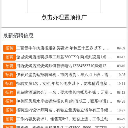
点击办理置顶推广
最新招聘信息
招聘
二百货牛羊肉店招服务员要求:年龄五十五岁以下，踏实肯干，吃苦耐劳，工作时间夏季早六点晚六点，冬季早七点晚五点半，提供早午餐，底薪加满勤，薪资待遇面议。联系电话☎️13115587755徐女士13115587755
09-09
招聘
傲城烧烤店招聘抓串工月薪3800下午两点到凌晨1点左右带薪休息1天招聘服务员月薪4800下午两点凌晨1点左右带薪休息1天招聘长期小时工15一小时能力高工资均可上调伙食好活好干期待你的加入张雨18904588832
09-13
招聘
河西烧烤店找烧烤师傅替班电话13284583710麻烦12点之后打电话感谢刘先生15145839288
09-10
招聘
伊春兴盛货站招聘司机，市内送货，早六点上班，需要装卸，长期工作，工资5000+长期工作联系电话：13796480723张18645830332
10-05
招聘
招聘文员1名，女性,年龄40周岁以下，要求精通电脑、沟通能力强。工作地点:伊春市伊美区，薪资待遇请详询:18645891888陶女士18845812749
10-11
招聘
青岛啤酒诚聘会计一名：要求擅长内帐及外账；无责底薪：3800元/月；上班时间早8点-11点30；下午1点30-5点；午休2小时。月休4天，享受法休，有意向者可尽快联系我们。翟经理：15134560335李经理13846645555
08-13
招聘
伊美区凤凰水岸铁锅炖招10月1的假期工，联系电话15704589795.宋经理15704589795
09-28
招聘
招聘室内设计师两名，有独立量房独立谈单有工作经验。男女不限，学历不限。孙经理18249801117
10-27
招聘
工作内容及要求1、销售茶叶2、勤奋上进，工作主动积极，做事细心;3、限女性，形象气质佳，干净利索;4、不吸烟;薪资待遇每日工作6小时+底薪2200元+提成上午班:早上8:30-下午14:30下午班:下午14:00-晚上20:00联系方式苍总138-4549-8010工作地址松韵新城卓悦0458街区一楼打苍店18345891731
08-29
招聘
聘机修、机修学徒和服务生工资3500--5000，实习期3个月考核通过直接晋级，实习期工资2700包吃包住，有电工和汽电经验者优先，月带薪假4-10天（节假日不休）年龄18--35岁电话13354538994颜女士18249892521
10-20