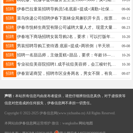
招聘
伊春巴拉童装招聘导购员5名底薪+提成+满勤+社保补助薪资待遇优厚仇女士18004580455
09-06
招聘
菜鸟快递公司招聘伊春下面林业局兼职开卡员，按票计费：翠峦、金山屯、五营、嘉荫、红星、带领有意者电话联系：13845821222于老板13845821222
09-12
招聘
伊春市悦鲜生商贸有限公司诚聘大量人才。现需大量收银员。理货员。促销员。店长。薪资待遇面议。有意者联系苍店长：13845498010。期待您的加入。打苍店18345891731
08-23
招聘
伊春地下商场招聘女装导购2名，要求：可以打版年龄小，会不会卖货都可以，我们可以培训。前提是：性格一定要开朗活泼，爱说话。性格内敛含蓄不要来了，工资和能力是持平的，有保底工资，3000一8000不封顶。有兴趣的可以联系我一下18210559092女士13846669795
10-20
招聘
男装招聘导购工资待遇:底薪+提成+两班倒（半天班）+节假日三薪+每月带薪休假4天+五险，月薪3800～6000上不封顶，入职免费回公司参观学习优秀员工逐级晋升，要求:女生，18--30周岁，身材匀称，有导购经验者优先录取，有意者速报名电话:13846648462尹13846648462
09-08
招聘
招聘一名甜品师，主做蛋糕+甜品，要求：年龄18——30岁，女，成手优先，也可学徒工作（包教会），招长期，有上进心，早8.30——晚6，综合工资4000➕，待遇优厚杨18204585147
10-26
招聘
专业祛痘美容院招聘1.成手祛痘美容师，会三棱针扎痘。2.带薪培训美容学员待遇：每月两天带薪休假，一年6天年假。底薪+提成+满勤+餐补。要求：好学有上进心，能长期工作，13039677979张女士13846647722
10-30
招聘
伊春宣诺商贸，招聘市区业务两名，男女不限，有良好的客情基础，有责任心，工作认真负责。库房配货两名，跟车送货一名，要求男性，年龄50岁以下，会开车优先录用，有团队精神，吃苦耐劳​联系电话：15246945260张15246945260
09-07
声明：
本站所有信息均由发布者提供，请您仔细辨别信息真伪，对于虚假类等
信息对您造成的任何损失，伊春信息网不承担一切责任。
Copyright © 2022-2025 伊春信息网(www.yichunba.cn) All Rights Reserved.
本网站由
伊春信息网
运营维护 微信：wangkuiba
网站地图