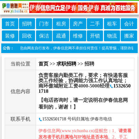
首页
招聘
门市
租房
房产
二手
租车
会计
装修
回收
保洁
疏通
维修
开锁
物流
搬家
：本栏目信息由网友自行发布，伊春信息网不承担任何责任！提高警惕，谨防诈骗！做推广
公告：
当前位置
首页
>>
求职招聘
>> 招聘
负责客服内勤类工作，要求；有快递客服
类工作经验，协调能力强工作认真地址；
南环傲城附近工资4000-5000经理
1532650
1718
信息内容
【电话咨询时，请一定说明在伊春信息网
看到的，谢谢！】
联系手机
15326501718
号码归属地:伊春市电信
伊春信息网(www.yichunba.cn)提醒您：1、
请查看
发布者手机归属地与IP地址是否本地
。2、手工