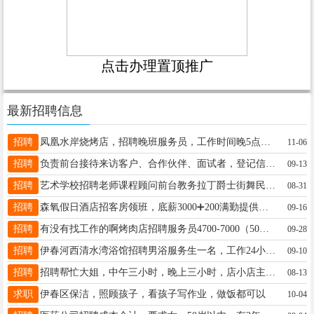
点击办理置顶推广
最新招聘信息
招聘
凤凰水岸烧烤店，招聘晚班服务员，工作时间晚5点到11点，供一顿伙食饭，活轻松好干，一个月有一天休息，工资月结2500，有无经验都可以，应聘中午后在打电话杨13199266692
11-06
招聘
负责前台接待来访客户、合作伙伴、面试者，登记信息并通知被访人员；解公司主要产品或服务，以便向访客简单介绍；办公用品管理与申领；30周岁以内，专科以上工作经验，转正交五险一金王女士13766759202
09-13
招聘
艺术学校招聘老师课程顾问前台教务拉丁爵士街舞民舞体能模特教师模特助教薪资待遇好工作环境好微信电话同步1580458703618545488177备注：有艺术类课程顾问经验的优先。同时《吸纳优秀合作伙伴入驻》萱18545488177
08-31
招聘
森氧假日酒店招客房领班，底薪3000➕200满勤提供三餐王女士18504582888
09-16
招聘
有没有找工作的啊烤肉店招聘服务员4700-7000（50以下女士，长期，干净利索，服从分配）电话18045800187冬18045800187
09-28
招聘
伊春河西清水湾浴馆招聘男浴服务生一名，工作24小时休息24小时，供两餐，要求身体健康的，责任心强的，工资2700元。有经验者优先。张女士18645839990
09-10
招聘
招聘帮忙大姐，中午三小时，晚上三小时，店小店主事少，长期稳定不用东奔西跑，忙也就忙一阵，所以工资面议…电话☎️13624580452赵13624580452
08-13
求职
伊春区保洁，照顾孩子，看孩子写作业，做饭都可以
10-04