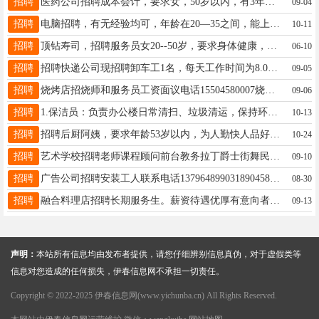
招聘
医药公司招聘成本会计，要求女，50岁以内，有3年以上财务经验，能熟练使用办公软件及财务软件。月休四天，节假日带薪串休。可交保险。薪资面议。有意者联系于：13352580127于13352580127
09-04
招聘
电脑招聘，有无经验均可，年龄在20—35之间，能上高安监控，学习期间，有带薪工资，学会留用，能独立完成工作，工资3000元，工作时间早8晚5，中午1.5小时吃饭，每月4天带薪假，长期能干给交养老保险，要求，有责任心，善于沟通，身体健康，电话号码13136716789夏女士18604588388
10-11
招聘
顶钻寿司，招聘服务员女20--50岁，要求身体健康，工资3200加300满勤（两个半天休息）13214586160
06-10
招聘
招聘快递公司现招聘卸车工1名，每天工作时间为8.00-12.00，另招聘长工4名，底薪+满勤，有意向者电联：18324689991（请打此电话号）助理19815593613
09-05
招聘
烧烤店招烧师和服务员工资面议电话15504580007烧烤店15504580007
09-06
招聘
1.保洁员：负责办公楼日常清扫、垃圾清运，保持环境干净。要求能吃苦、有责任心，新手可教。工作时间规律，待遇稳定。2.门卫安保：负责单位出入口值守、访客登记。身体健康、沟通顺畅，有安保经验者优先。工作环境安全。褚女士15246915181
10-13
招聘
招聘后厨阿姨，要求年龄53岁以内，为人勤快人品好，爱干净，短期勿扰，上班时间7:30-14:30乐乐茶18345873369
10-24
招聘
艺术学校招聘老师课程顾问前台教务拉丁爵士街舞民舞体能模特教师模特助教薪资待遇好工作环境好微信电话同步1580458703618545488177备注：有艺术类课程顾问经验的优先。同时《吸纳优秀合作伙伴入驻》萱18545488177
09-10
招聘
广告公司招聘安装工人联系电话1379648990318904584588工作不复杂有时需要再嘉荫有时候需要再伊春孙明哲13796489903
08-30
招聘
融合料理店招聘长期服务生。薪资待遇优厚有意向者联系陈18445821733
09-13
声明：
本站所有信息均由发布者提供，请您仔细辨别信息真伪，对于虚假类等
信息对您造成的任何损失，伊春信息网不承担一切责任。
Copyright © 2022-2025 伊春信息网(www.yichunba.cn) All Rights Reserved.