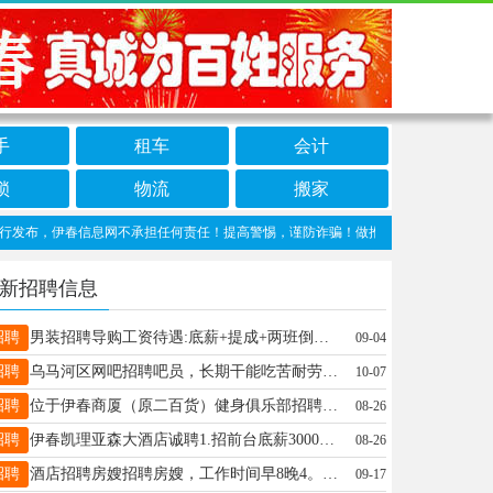
手
租车
会计
锁
物流
搬家
布，伊春信息网不承担任何责任！提高警惕，谨防诈骗！做推广、做信息置顶！请加伊春信
新招聘信息
招聘
男装招聘导购工资待遇:底薪+提成+两班倒（半天班）+节假日三薪+每月带薪休假4天+五险，月薪3800～6000上不封顶，入职免费回公司参观学习优秀员工逐级晋升，要求:女生，18--30周岁，身材匀称，有导购经验者优先录取，有意者速报名电话:13846648462尹13846648462
09-04
招聘
乌马河区网吧招聘吧员，长期干能吃苦耐劳者来，上一天一宿休息一天一宿，有意者电话联系刘先生18145429998
10-07
招聘
位于伊春商厦（原二百货）健身俱乐部招聘保洁员，早6点到8点，下午1点到3点（2点到4点也可），具体工作内容和工资面议，联系电话：13845858600姚女士13845858600
08-26
招聘
伊春凯理亚森大酒店诚聘1.招前台底薪3000十满勤200十房提+超额提成+奖金+五险平均月工资4000—8000工作地点：伊春市文化宫对面工作环境舒适，待遇优厚，诚邀您的加入张经理18104581111张经理18104581111
08-26
招聘
酒店招聘房嫂招聘房嫂，工作时间早8晚4。工资面谈，要求长期，工作认真负责，干净利落。13314585635文13314585635
09-17