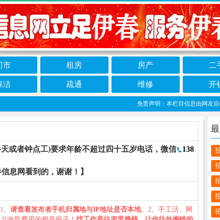
门市
租房
房产
二
保洁
疏通
维修
开
免责声明：本栏目信息由网友自行发
最
(半天或者钟点工)要求年龄不超过四十五岁电话，微信
138
春信息网看到的，谢谢！】
：1、
请查看发布者手机归属地与IP地址是否本地
。2、手工活、网
名义收取费用的都是骗子！
找工作是往兜里挣钱，让你往外掏钱的