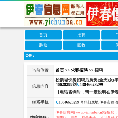
首页
招聘
装修
回收
公告：
当前位置
首页
>>
求职招聘
>> 招聘
松韵城快餐招聘后厨男(全天)女
46628299
刘
13846628299
信息内容
【电话咨询时，请一定说明在伊
联系手机
13846628299
号码归属地:伊春市移动
伊春信息网(www.yichunba.cn)提醒您
防骗提醒：
络兼职、刷单，都是骗子！凡以各种