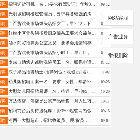
招聘
招聘送货司机一名，(要求有驾驶证）年龄30周岁到50周岁，月薪4500元。联系电话：18324665999霍经理18324665999
09-12
招聘
光明城招聘楼层管理员，要求具备较强的沟通协调能力和解决问题的能力，责任心强，主要负责楼层日常运营管理，协调楼层与各部门的工作对接，每月带薪休假2天，工资面议。联系电话18845813300刘经理18845813300
10-09
网站客服
招聘
二百货跳蚤市场馒头店招女工，早7-12，下午2-5，年龄45-55，工资2700，另外招小时工，电话13945889878贾女士13945889878
09-17
招聘
红旗小区骨头锅招后厨刷碗杂工要求会简单切点菜，工资3500，早9点晚8点半下午2个小时休息。老板人嘎嘎好，活好干孙18845819319
09-21
广告业务
招聘
酒水商贸招聘办公室文员，要求会用进销存软件，有工作经验，联系电话17845087999梁志17845087999
10-29
招聘
二百货跳蚤市场馒头店招小时工，早7-12，下午2-5工资面议，年龄40-55，电话13945889878贾女士13945889878
09-24
举报删除
招聘
麦森自助烤肉诚聘洗碗员工一名。联系电话：15704589795。宋经理15704589795
09-06
招聘
东子果品招贤纳士•招聘岗位：收银员1名•年龄要求：25周岁～45周岁•????岗位要求：干活麻利、形象好，有工作经验者优先•????薪资待遇：底薪3500元+满勤200元•工作时间：早上8:30～晚上8:00•联系电话：13115582000黄女士13115582000
11-02
招聘
幼儿园招聘面案一名，要求：女性，年龄55周岁以内、会做面食、干活干净麻利、有食堂工作经验的优先入取。工作时间：早7：00晚4：15，周六周日法定假日带薪休息，工资：2500元—3000元联系电话：1560458573315615604585733
09-28
招聘
大型幼儿园招聘厨师一名，待遇：早7晚5、双休、法定假日代薪休息，工资4000元，要求：55周岁以内、身体健康、干净麻利、做饭好吃、有幼儿园和学校食堂工作经验者优先考虑。电话：1834586626218318345866262
10-20
招聘
万达酒店，酒店是公寓产品销售。月入过万，提成高。只要你来。任职要求：年龄20-40岁，男女均可。形象气质佳。培训后上岗，有无房地产销售经验均可。工作时间：9:00-晚17:00，免费提供午餐，伙食好。咖啡奶茶随便喝。马总13384583658
10-17
招聘
招聘前台后厨待遇优厚工资3500起管两顿饭高先生13339381128
09-18
招聘
河西一大型超市，招聘收银员、理.货员，待遇优厚，工资面议(提供两顿工作餐)！有意者电联,非诚勿扰！贾女士15704589979
09-04