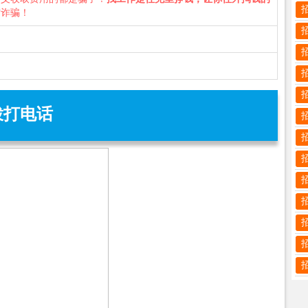
防诈骗！
拨打电话