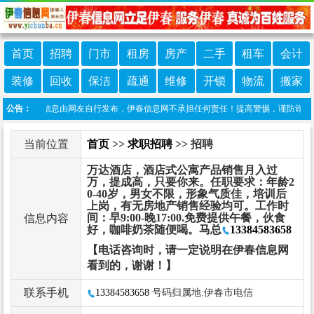
首页
招聘
门市
租房
房产
二手
租车
会计
装修
回收
保洁
疏通
维修
开锁
物流
搬家
：本栏目信息由网友自行发布，伊春信息网不承担任何责任！提高警惕，谨防诈骗！做推
公告：
当前位置
首页
>>
求职招聘
>> 招聘
万达酒店，酒店式公寓产品销售月入过
万，提成高，只要你来。任职要求：年龄2
0-40岁，男女不限，形象气质佳，培训后
上岗，有无房地产销售经验均可。工作时
间：早9:00-晚17:00.免费提供午餐，伙食
信息内容
好，咖啡奶茶随便喝。马总
13384583658
【电话咨询时，请一定说明在伊春信息网
看到的，谢谢！】
联系手机
13384583658
号码归属地:伊春市电信