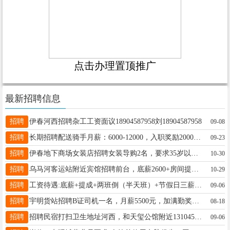
点击办理置顶推广
最新招聘信息
招聘
伊春河西招聘杂工工资面议18904587958刘18904587958
09-08
招聘
长期招聘配送骑手月薪：6000-12000，入职奖励2000，车辆电瓶首月免费使用，车辆补贴1000，老骑手回归奖2000元????????业务经理：月薪4000-7000，20岁以上，男女不限，学历不限，有无经验均可陈女士18504581458
09-23
招聘
伊春地下商场女装店招聘女装导购2名，要求35岁以下，有没有经验都可，前提你一定要性格开朗活泼，愿意学习能吃苦。试用期3000一个月，正式录用工资5000一8000不等，我们不怕开高工资，更多的想要对的人，如果你也喜欢服装，欢迎加入我们。微信18210559092。马女士13846669795
10-30
招聘
乌马河客运站附近宾馆招聘前台，底薪2600+房间提成。丁女士15776005555
10-29
招聘
工资待遇:底薪+提成+两班倒（半天班）+节假日三薪+每月带薪休假4天+五险，月薪3800～8000上不封顶，入职免费回公司参观学习优秀员工逐级晋升，要求:女生，20--30周岁，身材匀称，有导购经验者优先录取，有意者速报名电话:13045258778喻女士13045258778
09-06
招聘
宇明货站招聘B证司机一名，月薪5500元，加满勤奖500元，联系电话13251587791​13634583666李丽13251587791
08-18
招聘
招聘民宿打扫卫生地址河西，和天玺公馆附近13104581113李女士13104581113
09-06