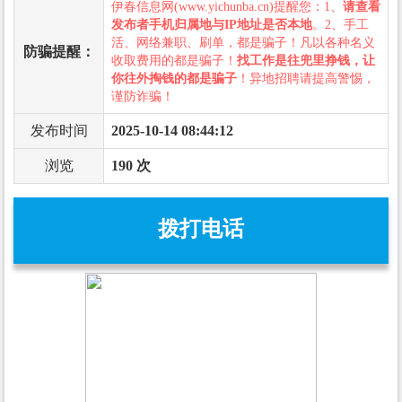
伊春信息网(www.yichunba.cn)提醒您：1、
请查看
发布者手机归属地与IP地址是否本地
。2、手工
活、网络兼职、刷单，都是骗子！凡以各种名义
防骗提醒：
收取费用的都是骗子！
找工作是往兜里挣钱，让
你往外掏钱的都是骗子
！异地招聘请提高警惕，
谨防诈骗！
发布时间
2025-10-14 08:44:12
浏览
190 次
拨打电话