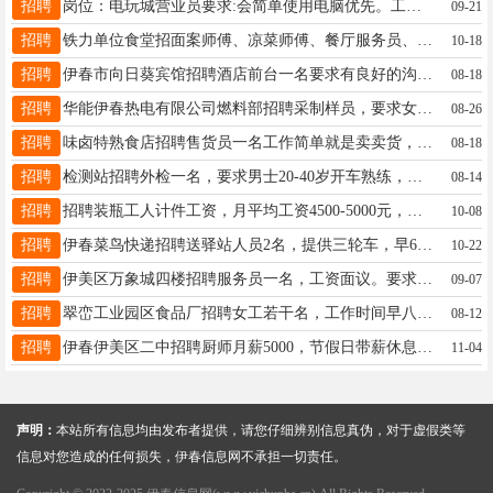
招聘
岗位：电玩城营业员要求:会简单使用电脑优先。工资：3000-4000工作时间：9:00-22:00，上一休一，周六日不休联系方式：13804850735全女士13804850735
09-21
招聘
铁力单位食堂招面案师傅、凉菜师傅、餐厅服务员、办公楼保洁，供餐，应聘联系褚女士15246915181褚女士15246915181
10-18
招聘
伊春市向日葵宾馆招聘酒店前台一名要求有良好的沟通能力和亲和力，工资底薪三千➕售房提成，工作地点伊春八中附近，工作时间上一休一刘先生13704581150
08-18
招聘
华能伊春热电有限公司燃料部招聘采制样员，要求女性，高中以上学历，年龄不超过40岁，能熟练使用电脑，工作时间早八点半到十一点半，下午一点半到四点半（偶尔会有加班），月薪2800元，周末倒休，有意者（工作时间）联系15904587008郭经理郭经理15904587008
08-26
招聘
味卤特熟食店招聘售货员一名工作简单就是卖卖货，年龄48岁以下，工资2600-4000元时间两班倒，有意者电话联系13136710891王先生13136710891
08-18
招聘
检测站招聘外检一名，要求男士20-40岁开车熟练，早八晚五，每个月4天假，底薪➕提成，每个月3500-4000左右，中午有餐补，应聘打电话早九点到晚上五点，中午11点-1点不接电话。刘女士18945450990
08-14
招聘
招聘装瓶工人计件工资，月平均工资4500-5000元，工作时间弹性大。男女不限。地址：五六一道口经济循环园区，直走园区七号院内。电话：13234581119陈经理13234581119
10-08
招聘
伊春菜鸟快递招聘送驿站人员2名，提供三轮车，早6:30送完下班，月保底3000+部分提成。地址：七公里。电话联系：13845821222于先生13845821222
10-22
招聘
伊美区万象城四楼招聘服务员一名，工资面议。要求干活麻利、能长期的联系。17678588613刘先生刘生奇17678588613
09-07
招聘
翠峦工业园区食品厂招聘女工若干名，工作时间早八点---下午五点；中午提供工作餐，单休。四险。年龄55周岁以下。要求有责任心，学习能力强，可以加班者。基本工资+提成张经理18714762166
08-12
招聘
伊春伊美区二中招聘厨师月薪5000，节假日带薪休息，联系电话13504576001史先生13845845562
11-04
声明：
本站所有信息均由发布者提供，请您仔细辨别信息真伪，对于虚假类等
信息对您造成的任何损失，伊春信息网不承担一切责任。