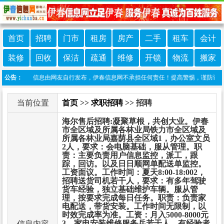
首页
招聘
门市
租房
房产
二手
租车
会计
装修
回收
保洁
疏通
维修
开锁
物流
搬家
明：本栏目信息由网友自行发布，伊春信息网不承担任何责任！提高警惕，谨防诈骗！做推
公告：
当前位置
首页
>>
求职招聘
>> 招聘
海尔售后招聘:凝聚草根，共创大业。伊春
市全区域及所属各林业局铁力市全区域及
所属各林业局嘉荫县全区域1，办公室文员
2人，要求：会电脑基础，服从管理。职
责：主要负责用户信息监控，派工，跟
踪，回访。以及日日顺网单配送单监控。
工资面议。工作时间：夏天8:00-18:002，
招聘送货司机若干人，要求：有多年驾驶
货车经验，独立基础维护车辆。服从管
理，按要求完成每日任务。职责：负责家
电配送，带货安装。工作时间无限制，以
时效完成率为准。工资：月入5000-8000元
3，家电安装维修服务兵若干人。有经验者
信息内容