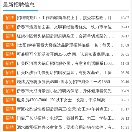
最新招聘信息
招聘
招聘调茶师：工作内容简单易上手，接受零基础，月薪3500-5000，月休2天，每天工作8小时，要求年龄35岁以下；招聘后厨人员：工作内容煮茶，切水果，年龄45岁-55岁之间，有意者电话联系乐乐茶18345873369
10-07
招聘
伊春市酒店招面案、文职有经验者优先；铁力市单位招聘后勤人员：厨师2名，面案2名，维修工2名，保洁2名。要求成手，必须专业，长期稳定，能吃苦耐劳。工资面议，待遇优厚，包吃住。工作地点：铁力。联系人：15246915181褚女士15246915181
09-13
招聘
红旗小区骨头锅招后厨刷碗杂工，会简单切点菜的，老板人好活好干孙18845819319
09-17
招聘
[太阳]伊春百货大楼森达品牌现招聘临促一名：每天90元，1%提成工作时间：早晚倒班，每天工作7小时联系电话及微信13945892680赵女士13945892680
10-09
招聘
可兼职可全职活泼开朗35-50之间、认真负责底薪加提成董锐13846670095
09-05
招聘
伊美区河西火锅店招聘服务员，有意者电话联系13089613646我13089613646
11-08
招聘
伊美区步行街快剪店招聘发型师，有剪发基础。工资3000--6000，活多事少，工作时间短（工作时间可以灵活）王女士13846669080
08-30
招聘
烧烤店招聘服务员4500+酒水另招帮厨杂工一名15504580007烧烤店15504580007
09-10
招聘
伊春市天成御景园小区招聘内保洁，身体健康着优先。那18249886988
09-09
招聘
服务员4700-7000（50以下女士，长期，干净利索，服从分配）（干净快）鲁先生：15134669129鲁店长18045800187
08-31
招聘
新区松韵城快餐招后厨男工(全天)女工(中午钟点工)要求年龄不超过五十岁微信电话13846628299宋13846628299
10-17
招聘
门窗厂长期招聘：电焊工、氩弧焊工、力工、学徒工。工资4500-6500元，联系电话13091606256、15604581123朱先生15604581123
09-13
招聘
酒水商贸招聘办公室文员，要求会用进销存软件，有工作经验者优先，联系电话17845087999梁志17845087999
10-21