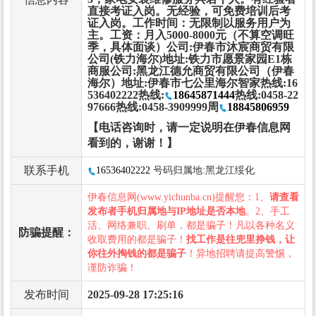
直接考证入岗。无经验，可免费培训后考
证入岗。工作时间：无限制以服务用户为
主。工资：月入5000-8000元（不算空调旺
季，具体面谈）公司:伊春市沐宸商贸有限
公司(铁力海尔)地址:铁力市愿景家园E1栋
商服公司:黑龙江德允商贸有限公司（伊春
海尔）地址:伊春市七公里海尔智家热线:16
536402222热线:
18645871444
热线:0458-22
97666热线:0458-3909999周
18845806959
【电话咨询时，请一定说明在伊春信息网
看到的，谢谢！】
联系手机
16536402222
号码归属地:黑龙江绥化
伊春信息网(www.yichunba.cn)提醒您：1、
请查看
发布者手机归属地与IP地址是否本地
。2、手工
活、网络兼职、刷单，都是骗子！凡以各种名义
防骗提醒：
收取费用的都是骗子！
找工作是往兜里挣钱，让
你往外掏钱的都是骗子
！异地招聘请提高警惕，
谨防诈骗！
发布时间
2025-09-28 17:25:16