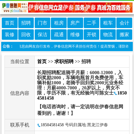
首页
招聘
门市
租房
房产
二手
租车
会计
装修
回收
保洁
疏通
维修
开锁
物流
搬家
：本栏目信息由网友自行发布，伊春信息网不承担任何责任！提高警惕，谨防诈骗！做推广
公告：
当前位置
首页
>>
求职招聘
>> 招聘
长期招聘配送骑手月薪：6000-12000，入
职奖励2000，车辆电瓶首月免费使用，车
辆补贴1000，老骑手回归奖2000元业务经
理：月薪4000-7000，20岁以上，男女不
限，学历不限，有无经验均可陈女士
1850
信息内容
4581458
【电话咨询时，请一定说明在伊春信息网
看到的，谢谢！】
联系手机
18504581458
号码归属地:黑龙江伊春