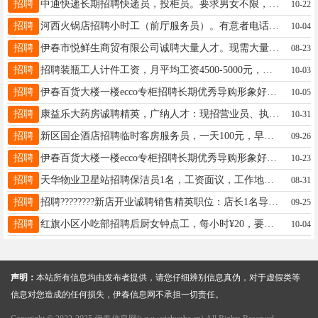
招聘
中通快递长期招聘快递员，投柜员。要求男女不限，年龄体力够就行，心细，责任心强。待遇电话联系。另有多个成熟驿站出兑，地理位置优异，设备齐全，每天到货量1000左右，发货30-40件，收入稳定，不愁客源，带有屋内设备，接手能干就是挣钱。联系电话：13114587976吴先生17758895804
10-22
招聘
河西火锅店招聘小时工（前厅服务员）。有意者电话联系13089613646我13089613646
10-04
招聘
伊春市悦鲜生商贸有限公司诚聘大量人才。现需大量收银员。理货员。促销员。店长。薪资待遇面议。有意者联系苍店长：13845498010。期待您的加入。苍店长18345891731
08-23
招聘
招聘装瓶工人计件工资，月平均工资4500-5000元，工作时间弹性大。男女不限。地址：五六一道口经济循环园区，直走园区七号院内。电话：13234581119陈经理13234581119
10-03
招聘
伊春百货大楼一楼ecco专柜招聘长期优秀导购形象好，气质佳，热爱零售行业，有责任心，有集体荣誉感有同等品牌销售经验者优先底薪+提成+5天年假+生日福利+法定假日三薪+五险一金杨女士13845839191
10-05
招聘
康益乐大药房诚聘精英，广纳人才：现招营业员、执业药师，熟练操作电脑、爱岗敬业，有责任心，能够不断虚心学习，有进取心，能长期工作，有工作经验者优先录取。工资待遇优厚，加入我们，成就精彩职场人生！！！联系电话13114588880邱女士13113664585143
10-31
招聘
新区国企酒店招聘临时客房服务员，一天100元，早八晚五，中午工作餐女士17645585589
09-26
招聘
伊春百货大楼一楼ecco专柜招聘长期优秀导购形象好，气质佳，35岁以下热爱零售行业，学习能力强有责任心，有集体荣誉感有同等品牌销售经验者优先底薪+提成+5天年假+生日福利+法定假日三薪+五险一金杨女士13845839191
10-23
招聘
天华物业卫星站招聘保洁员1名，工资面议，工作地点卫星小区，联系电话15145828277孔女士15145828277
08-31
招聘
招聘????????新店开业诚聘销售精英职位：店长1名导购4名店铺：伊春大商二楼艾诺丝雅诗女装专卖店年龄:24-45岁月薪：5000～10000➕要求：有较强的执行力，有责任心上进心，良好的沟通能力，想要挑战高工资，有经验者优先[玫瑰]咨询电话☎：13704584199微信同步周女士13704584199
09-25
招聘
红旗小区小吃部招聘后厨女钟点工，每小时¥20，要求勤劳朴实，干活麻利干净杨18745885936
10-04
声明：
本站所有信息均由发布者提供，请您仔细辨别信息真伪，对于虚假类等
信息对您造成的任何损失，伊春信息网不承担一切责任。