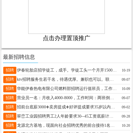
点击办理置顶推广
最新招聘信息
招聘
伊春轮胎店招学徒工，成手。学徒工头一个月开1500苐二个月开2000，每三个月涨500元，成手上不封顶有工龄工资有满勤奖。工作时间早8点到晚5.30中午有工作餐电话18645888772刘经理18645888772
10-19
招聘
ktv招聘服务生若干名，待遇优厚。兼职也可以。联系电话18745809117李18745809117
09-07
招聘
华能伊春热电有限公司燃料部招聘运行值班员，工作实行四班倒，活不累，有意者工作时间联系15904587008，郭经理郭经理15904587008
10-09
招聘
营业员一名：月收入4000-8000，工作时间：两班倒，早班8:00-14:30，晚班14:00-21:00福利待遇：每月带薪休假4天，年休假48天，法定假日3倍底薪，可缴纳社保岗位要求：20-30周岁，初中及以上学历，形象端正，身体健康，语言表达能力好喻女士13045258778
09-07
招聘
招前台底薪3000➕卖房提成➕好评提成要求35岁以内有服务意识服从管理有无经验均可王女士18504582888
09-02
招聘
翠峦工业园招聘男工2人年龄要求30--45工资底薪计件5000--7000上班点早8：00晚4点30，电话18249889801曲女士18249889801
09-28
招聘
龙源北方基地，现面向社会招聘优秀的前台接待1名，要求女性，形象佳，善于沟通，有相关工作经验者优先。工作班制上24小时休24小时，交五险，一年后享受有薪年假，各项待遇从优，工资面议，工资面议，工资面议。工作地址：伊美区新区仙翁山大街2号孟女士18324688845
10-20