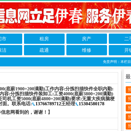
门市
租房
房产
二
保洁
疏通
维修
开
免责声明：本栏目信息
最
2100(底薪1900+200满勤)工作内容:分拣扫描快件全职内勤:
工作内容:分拣扫描快件装卸工:工资4000(底薪3800+200满勤)
机工资5000(底薪4800+200满勤)要求:无重大疾病脑梗
对面。联系电话:
13766789712
王经理
15304580178
春信息网看到的，谢谢！】