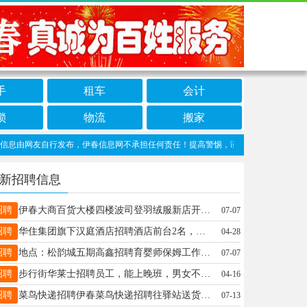
手
租车
会计
锁
物流
搬家
由网友自行发布，伊春信息网不承担任何责任！提高警惕，谨防诈骗！做推广、做信息置顶
新招聘信息
招聘
伊春大商百货大楼四楼波司登羽绒服新店开业，现招聘导购员三名，要求年龄40岁以下，薪资待遇优厚，半天班，大品牌货好卖，有意者可到店面谈或电话咨询18645869996或18645868586，期待你的加入。李先生18645868586
07-07
招聘
华住集团旗下汉庭酒店招聘酒店前台2名，ABO倒班，薪资2532元+提成+补贴，综合薪资3-5k，要求无明显纹身，有无经验均可，有服务行业经验优先！我们有：带薪年假！五险！员工餐（2餐）！法定假日三薪！！上班环境好，待遇优！！地址：伊春市伊美区桥北健身广场兴安实业办公楼；汉庭酒店期待您的加入、共筑美好！！王经理17262590518
04-28
招聘
地点：松韵城五期高鑫招聘育婴师保姆工作时间：白天工资面议工作内容：带刚百天的女婴儿，要求有耐心有责任心对孩子好就行活少事少，好说话，工资高有假期孩子听话不闹人，不累只招长期希望带到两三岁或者更长！崔先生13354581711
07-07
招聘
步行街华莱士招聘员工，能上晚班，男女不限，有责任心，50岁以下，每小时12.5元，每周有休息，法定假日额外补助。联系电话☎️18714660104王韩13091612203
04-16
招聘
菜鸟快递招聘伊春菜鸟快递招聘往驿站送货人员1名，底薪3000。要求认真负责，会骑三轮车有驾驶证者优先。送完就可以下班。有意者联系:13845821222于先生于先生13845821222
07-13