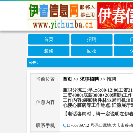
首页
招聘
装修
回收
公告：
当前位置
首页
>>
求职招聘
>> 招聘
兼职分拣工:早上6:00-12:00工资
工资4000(底薪3800+200满勤)
工作内容:装卸快件林业局司机:B证司
信息内容
心梗心脏病等工作地点:汇源展厅
【电话咨询时，请一定说明在伊
联系手机
13766789712
号码归属地:大庆市移动