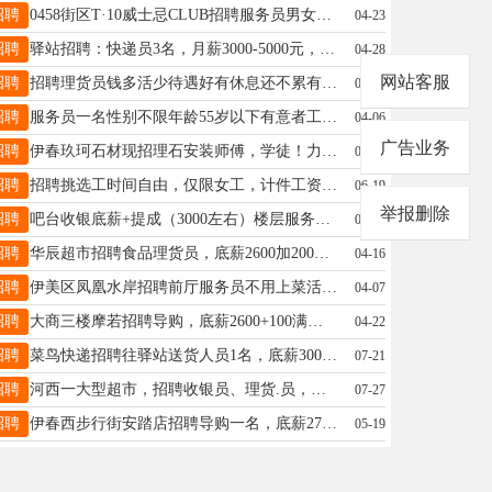
招聘
0458街区T·10威士忌CLUB招聘服务员男女各一名年龄18—30薪资待遇：3000+驻唱歌手男女各一名要求具备良好的音乐基础，能独立完成现场演出，有相关工作经验优先考虑。薪资待遇：面议调酒师一名要求除大经典外有自己的特调薪资待遇：5000+韩18645838855
04-23
招聘
驿站招聘：快递员3名，月薪3000-5000元，投放快递柜，要求会简单操作手机，工作内容简单，会骑电动三轮车，有团队精神，有想法的来！联系电话：李经理18324689991助理19815593613
04-28
网站客服
招聘
招聘理货员钱多活少待遇好有休息还不累有意的联系我张18445845306
04-06
招聘
服务员一名性别不限年龄55岁以下有意者工资面谈.联系电话13845854589曲女士13846633651
04-06
广告业务
招聘
伊春玖珂石材现招理石安装师傅，学徒！力工！王先生16629786000
06-24
招聘
招聘挑选工时间自由，仅限女工，计件工资，到月就开，长期招人，真实有效地址桥北河西杨女士15561915598
06-19
举报删除
招聘
吧台收银底薪+提成（3000左右）楼层服务员(生）底薪+提成（2600左右）男浴服务生底薪+提成2700左右上1休1供饭电话:15094595555杨先生15094595555
04-22
招聘
华辰超市招聘食品理货员，底薪2600加200满勤，倒班制工作，每个班8小时，加班另算。男女不限，缴纳社保！工作认真，吃苦耐劳者优先！田先生13154585959
04-16
招聘
伊美区凤凰水岸招聘前厅服务员不用上菜活非常轻松底薪4200招聘刨肉工杂工18845849609袁女士18845849609
04-07
招聘
大商三楼摩若招聘导购，底薪2600+100满勤+2%提成+特提+联单奖，半天班（6小时）。联系电话13766751988微信同步宋女士13766751988
04-22
招聘
菜鸟快递招聘往驿站送货人员1名，底薪3000。要求认真负责，会骑三轮车有驾驶证者优先。送完就可以下班。客服1名，工资面议。有意者联系:13845821222于先生于先生13845821222
07-21
招聘
河西一大型超市，招聘收银员、理货.员，待遇优厚，工资面议(提供两顿工作餐)！有意者电联,非诚勿扰！贾女士15704589979
07-27
招聘
伊春西步行街安踏店招聘导购一名，底薪2700➕满勤300➕提成，月休息4天，早晚倒班。杨女士13846604454
05-19