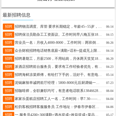
最新招聘信息
招聘
招聘物流调度、库管:要求长期稳定，年龄45--55岁，男女均可，熟悉电脑，带薪休息，薪资待遇面议。有相关管理工作经验者优先。联系电话:15561918899韩先生15561918899
06-14
招聘
招聘保洁员勤杂工工资面议。工作时间早八晚五张18645871112
04-15
招聘
营业员一名：月收入4000-8000，工作时间：两班倒，早班8:00-14:30，晚班14:00-21:00，每班6.5小时左右福利待遇：每月带薪休假4天，年休假48天，法定假日3倍底薪，可缴纳社保岗位要求：18-30周岁，初中及以上学历，形象端正，身体健康，语言表达能力好，态度积极喻女士13045258778
06-26
招聘
众合财税招聘电话销售底薪+满勤+话补+提成无上限[鼓掌][鼓掌][鼓掌]工作地点:伊春南环傲城46号楼西数一号门市提成方式:销售额跳点阶梯式提成福利待遇:五险，每周双休休息，法定假日休息，定期团建，月冠军奖金，年终奖，绩效奖金，工龄奖等。偷摸告诉你，老板人好，事少[嘘]15304586660孙先生15304586660
04-14
招聘
招聘暑期工，月薪2500，不用站岗，月休两天笑笑18345888737
06-29
招聘
派酒店招聘前台服务员，要求有工作经验者优先，有工作餐，上24休24小时，工资待遇好，会电脑操作，沟通能力强，联系电话:13763506888吴18845859022
04-23
招聘
招聘海鲜凉菜师傅，有给打下手的，活好干。有意电话联系时间自由可干兼职工资面议地址新夜市大排档18618645829823
05-14
招聘
泥锅麻辣串诚聘前厅经理：5800-8000元后厨调锅一名：4000元联系电话：13845882255李女士13845882255
07-23
招聘
招咖啡师，全职兼职均可，有意者电话联系13846628065蒋女士13846628065
08-04
招聘
家家乐蛋糕店招聘工人一名，工作时间：早7.30——下午4点左右，联系电话：13796483186周女士13796483186
04-04
招聘
松韵客栈招聘客服服务员 工作地址：伊春市伊春区新区松韵城36号楼1楼门市 工作内容：客服打扫 待遇：底薪2200+200满勤+400（简单饭）+奖金（可包吃包住） 要求：有工作经验的优先，年龄不限谭女士15145825521
04-06
招聘
一.服务员4200+300满勤+酒水提成+效益提成+菜品提成+会员卡提成+每个月公休三个半天(不休每天补助50元)，保底工资5000+二.小时工晚四点到九点半.长期的，每个月2500，有效益奖隋经理18045885522
05-17