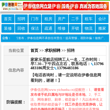
首页
招聘
门市
租房
房产
二手
租车
会计
装修
回收
保洁
疏通
维修
开锁
物流
搬家
由网友自行发布，伊春信息网不承担任何责任！提高警惕，谨防诈骗！做推广、做信息置顶
公告：
当前位置
首页
>>
求职招聘
>> 招聘
家家乐蛋糕店招聘工人一名，工作时间：
早7.30--下午四点左右，联系电话：
13796
483186
周女士
13796483186
信息内容
【电话咨询时，请一定说明在伊春信息网
看到的，谢谢！】
伊春信息网(www.yichunba.cn)提醒您：1、
请查看
发布者手机归属地与IP地址是否本地
。2、手工
活、网络兼职、刷单，都是骗子！凡以各种名义
防骗提醒：
收取费用的都是骗子！
找工作是往兜里挣钱，让
你往外掏钱的都是骗子
！异地招聘请提高警惕，