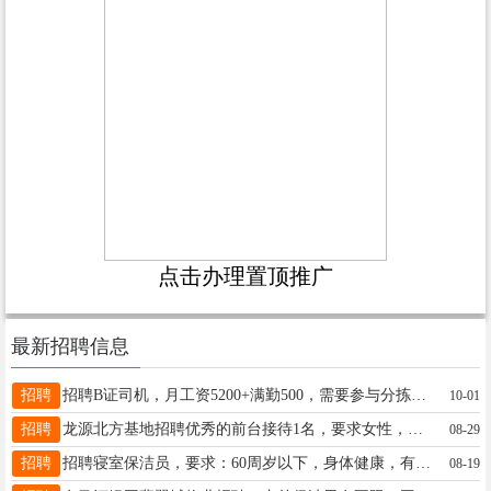
点击办理置顶推广
最新招聘信息
招聘
招聘B证司机，月工资5200+满勤500，需要参与分拣装车,不参与分拣装车3600元全职内勤:工资4000(底薪3800+200满勤)工作内容:分拣扫描快件装卸工:工资4000(底薪3800+200满勤)工作内容:装卸快件要求:无重大疾病脑梗心梗心脏病等工作地点:汇源展厅对面。联系电话:13766789712王经理15304580178
10-01
招聘
龙源北方基地招聘优秀的前台接待1名，要求女性，形象佳，善于沟通，有相关工作经验者优先。工作班制上24小时休24小时，交五险，一年后享受有薪年假，各项待遇从优，工资面议。工作地址：伊美区新区仙翁山大街2号孟女士18324688845
08-29
招聘
招聘寝室保洁员，要求：60周岁以下，身体健康，有责任心。吴先生13214587668
08-19