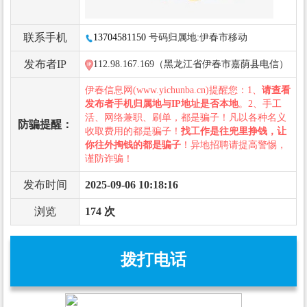
联系手机
13704581150
号码归属地:伊春市移动
发布者IP
112.98.167.169（黑龙江省伊春市嘉荫县电信）
伊春信息网(www.yichunba.cn)提醒您：1、
请查看
发布者手机归属地与IP地址是否本地
。2、手工
活、网络兼职、刷单，都是骗子！凡以各种名义
防骗提醒：
收取费用的都是骗子！
找工作是往兜里挣钱，让
你往外掏钱的都是骗子
！异地招聘请提高警惕，
谨防诈骗！
发布时间
2025-09-06 10:18:16
浏览
174 次
拨打电话