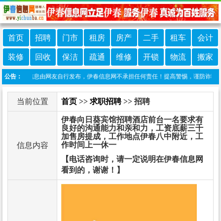
首页
招聘
门市
租房
房产
二手
租车
会计
装修
回收
保洁
疏通
维修
开锁
物流
搬家
：本栏目信息由网友自行发布，伊春信息网不承担任何责任！提高警惕，谨防诈骗！做推广
公告：
当前位置
首页
>>
求职招聘
>> 招聘
伊春向日葵宾馆招聘酒店前台一名要求有
良好的沟通能力和亲和力，工资底薪三千
加售房提成，工作地点伊春八中附近，工
作时间上一休一
信息内容
【电话咨询时，请一定说明在伊春信息网
看到的，谢谢！】