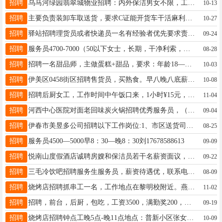
招聘
乌马河绿园翡翠城物业招聘：内外保洁男女不限，工资：2000--2300.年龄60岁以下。能长期干，人品好，身体健康。联系电话：13904589235程毅13904589235
10-13
招聘
主要负责装卸车取送货，要求C证能开货车干活麻利稳定工资5000+提成早8晚5经理15326501718
10-27
招聘
驿站招聘理货员或者快递员一名有经验者优先要求责任心强活少好干赵13104586060
09-24
招聘
服务员4700-7000（50以下女士，长期，干净利索，服从分配）（干净快）鲁先生：15134669129鲁店长18045800187
08-28
招聘
招聘一名甜品师，主做蛋糕+甜品，要求：年龄18——30岁，女，成手优先，也可学徒工作，招长期，有上进心，早8.30到6点，工资面议，待遇优厚，具体联系杨18204585147
10-03
招聘
伊美区0458街区招聘售货员，买熟食。早八晚八底薪+提成张13796519171
10-08
招聘
招聘后厨女工，工作时间中午饭口来，1小时¥15元，工作简单在家会做饭就能干。地址红旗小区正餐炒菜店杨女士18745885936
11-04
招聘
河西中心医院对面老回味炭火锅招聘优秀服务员，（有专门上菜撤台人员）工资4000令加酒水提成，每个月5500左右，包吃包住，每个月两个半天休息，联系电话17678586999女士13804854608
09-04
招聘
伊春市美昱多公司招聘以下工作岗位:1、市区送货司机1人，男士，55岁以下，身体素质好，无不良嗜好，品德端正，干活利索，有相关经验者优先2、库房配货员2人，男女均可，要求，责任心强，品德端正，工作认证负责3、厢货车司机一名，男士，55岁以下，爱惜车辆，责任心强，团队协作好以上工作满半年，缴纳养老保险联系电话:1824980445513664580175王先生18249804455
08-25
招聘
服务员4500—5000早8：30—晚8：30刘17678588613
09-09
招聘
悦南山度假酒店诚聘房嫂和保洁员若干名薪资面议，有经验者优先联系电话18545266799杨经理18545266799
09-22
招聘
三毛冷饮吧招聘服务生服务员，薪资待遇优，联系电话15246918878孙女士15945803808
08-09
招聘
烧烤店招聘抓串工一名，工作地点在黎明校附近。燕13945876336
11-02
招聘
招聘，前台，后厨，包吃，工资3500，满勤奖200，有提示空间高欣宇15245861983
09-19
招聘
烧烤店招聘钟点工​晚5点-晚11点地点：普新小区张女士13124586161
10-09