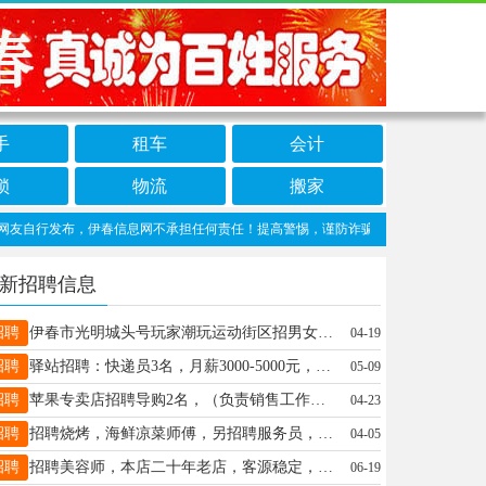
手
租车
会计
锁
物流
搬家
自行发布，伊春信息网不承担任何责任！提高警惕，谨防诈骗！做推广、做信息置顶！请加
新招聘信息
招聘
伊春市光明城头号玩家潮玩运动街区招男女营业员和收银员20-40岁，早9晚21点，工资每个月4000-5000，活不累，不忙时可座着休息招周末兼职100元一天（有提成卖卡的4%）早9晚21点另招寒假男女工早9晚21点（每个月2500+）杨总18804644777
04-19
招聘
驿站招聘：快递员3名，月薪3000-5000元，投放快递柜，要求会简单操作手机，工作内容简单，会骑电动三轮车，（另招聘送驿站件司机一名），有团队精神，有想法的来！联系电话：李经理18324689991助理19815593613
05-09
招聘
苹果专卖店招聘导购2名，（负责销售工作）男女不限。20--35周岁之间，有销售工作经验者优先，月薪3500--8000元，月带薪休假2天，李女士18249805777
04-23
招聘
招聘烧烤，海鲜凉菜师傅，另招聘服务员，钟点工若干名。刷碗打杂若干名。有意向联系13663481237刘先生13664581237
04-05
招聘
招聘美容师，本店二十年老店，客源稳定，要求有经验者优先，爱岗敬业，认真负责王女士13846697867
06-19