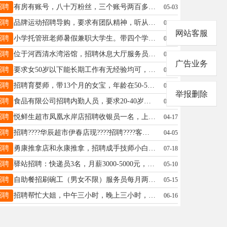
招聘
有房有账号，八十万粉丝，三个账号两百多万，找会直播的合伙卖货，利润平分，想发展的可以联系。陈先生13846666928
05-03
招聘
品牌运动招聘导购，要求有团队精神，听从安排，勤奋上进！薪资待遇:底薪2900+300满勤+早晚班倒+带薪月休3天，+合提+年假及节日福利+年底奖金范女士18645839886
04-23
网站客服
招聘
小学托管班老师暑假兼职大学生。带四个学生要求能授课工作到8月8日面试谈工资一18104580926
07-08
招聘
位于河西清水湾浴馆，招聘休息大厅服务员一名，工作24小时休息24小时，供两餐，年龄45一58岁，工资面议。要求责任心强的，张女士18645839990
04-04
广告业务
招聘
要求女50岁以下能长期工作有无经验均可，月薪2500休息2天，不休息是2800。早8晚5点半。19104582877李19104582877
04-18
招聘
招聘育婴师，带13个月的女宝，年龄在50-55岁，要求有爱心，有责任心，工资4000元，月休四天，联系电话13796483186周13796483186
05-14
举报删除
招聘
食品有限公司招聘内勤人员，要求20-40岁左右，会操作电脑，能会管家婆软件优先，薪资待遇面谈。联系电话：18645891888联系你：陶女士陶女士18945467685
04-04
招聘
悦鲜生超市凤凰水岸店招聘收银员一名，上班时间早7点30分到晚20点30分，每月带薪休假2天。供一顿饭。薪资4000+李13114585658
04-17
招聘
招聘????华辰超市伊春店现????招聘????客服员、收银员要求：女，工作细心，认真负责，适应倒班工作工作时间：每天8小时，倒班付女士18045803265
04-05
招聘
勇康推拿店和永康推拿，招聘成手技师小白技师店长，月休四天，提供住宿，员工两餐，综合薪资8000-10000意向私聊人事部电话:13136710621（微信同步）周老师13694580621
07-18
招聘
驿站招聘：快递员3名，月薪3000-5000元，投放快递柜，要求会简单操作手机，工作内容简单，会骑电动三轮车，（另招聘送驿站件司机一名），有团队精神，有想法的来！联系电话：李经理18324689991助理19815593613
05-10
招聘
自助餐招刷碗工（男女不限）服务员每月两天休息工资准宋女士15704589795
05-15
招聘
招聘帮忙大姐，​中午三小时，​晚上三小时，可兼职可全天，​时间咱们可以见面定，​供两顿饭，工资面议…​电话☎️13624580452赵女士13624580452
06-16