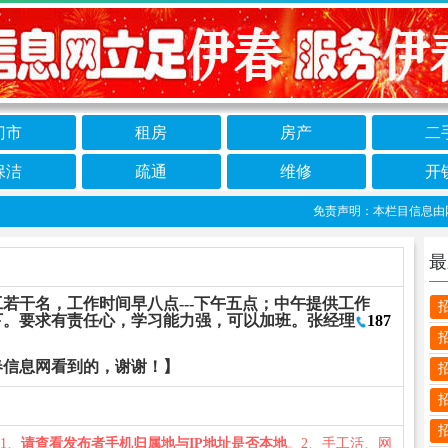
门市
租房
房产
二
保洁
疏通
维修
开
免责声明：本栏目信息由网友
最
若干名，工作时间早八点---下午五点；中午提供工作
下。要求有责任心，学习能力强，可以加班。张经理
187
春信息网看到的，谢谢！】
：1、
请查看发布者手机归属地与IP地址是否本地
。2、手工活、网